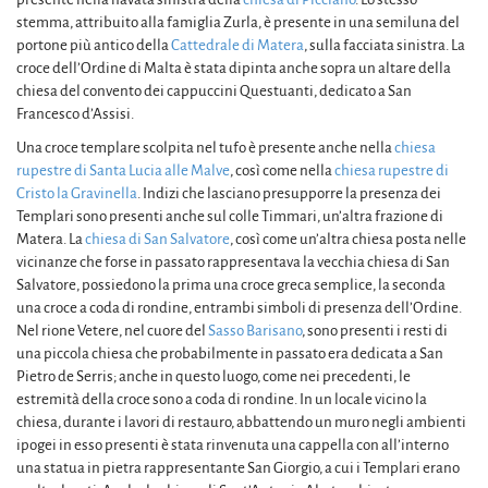
stemma, attribuito alla famiglia Zurla, è presente in una semiluna del
portone più antico della
Cattedrale di Matera
, sulla facciata sinistra. La
croce dell’Ordine di Malta è stata dipinta anche sopra un altare della
chiesa del convento dei cappuccini Questuanti, dedicato a San
Francesco d’Assisi.
Una croce templare scolpita nel tufo è presente anche nella
chiesa
rupestre di Santa Lucia alle Malve
, così come nella
chiesa rupestre di
Cristo la Gravinella
. Indizi che lasciano presupporre la presenza dei
Templari sono presenti anche sul colle Timmari, un’altra frazione di
Matera. La
chiesa di San Salvatore
, così come un’altra chiesa posta nelle
vicinanze che forse in passato rappresentava la vecchia chiesa di San
Salvatore, possiedono la prima una croce greca semplice, la seconda
una croce a coda di rondine, entrambi simboli di presenza dell’Ordine.
Nel rione Vetere, nel cuore del
Sasso Barisano
, sono presenti i resti di
una piccola chiesa che probabilmente in passato era dedicata a San
Pietro de Serris; anche in questo luogo, come nei precedenti, le
estremità della croce sono a coda di rondine. In un locale vicino la
chiesa, durante i lavori di restauro, abbattendo un muro negli ambienti
ipogei in esso presenti è stata rinvenuta una cappella con all’interno
una statua in pietra rappresentante San Giorgio, a cui i Templari erano