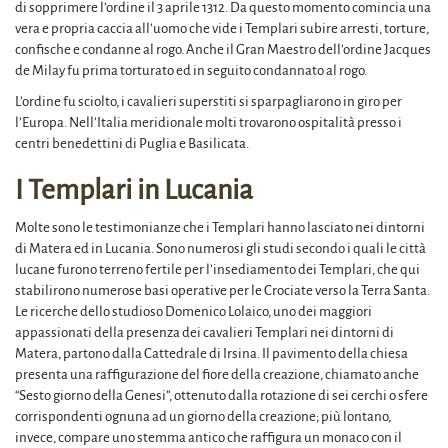
di sopprimere l’ordine il 3 aprile 1312. Da questo momento comincia una
vera e propria caccia all’uomo che vide i Templari subire arresti, torture,
confische e condanne al rogo. Anche il Gran Maestro dell’ordine Jacques
de Milay fu prima torturato ed in seguito condannato al rogo.
L’ordine fu sciolto, i cavalieri superstiti si sparpagliarono in giro per
l’Europa. Nell’Italia meridionale molti trovarono ospitalità presso i
centri benedettini di Puglia e Basilicata.
I Templari in Lucania
Molte sono le testimonianze che i Templari hanno lasciato nei dintorni
di Matera ed in Lucania. Sono numerosi gli studi secondo i quali le città
lucane furono terreno fertile per l’insediamento dei Templari, che qui
stabilirono numerose basi operative per le Crociate verso la Terra Santa.
Le ricerche dello studioso Domenico Lolaico, uno dei maggiori
appassionati della presenza dei cavalieri Templari nei dintorni di
Matera, partono dalla Cattedrale di Irsina. Il pavimento della chiesa
presenta una raffigurazione del fiore della creazione, chiamato anche
“Sesto giorno della Genesi”, ottenuto dalla rotazione di sei cerchi o sfere
corrispondenti ognuna ad un giorno della creazione; più lontano,
invece, compare uno stemma antico che raffigura un monaco con il