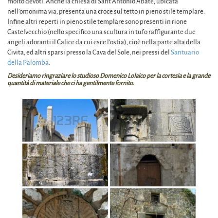
molto devoti. Anche la chiesa di Sant’Antonio Abate, ubicata
nell’omonima via, presenta una croce sul tetto in pieno stile templare.
Infine altri reperti in pieno stile templare sono presenti in rione
Castelvecchio (nello specifico una scultura in tufo raffigurante due
angeli adoranti il Calice da cui esce l’ostia), cioè nella parte alta della
Civita, ed altri sparsi presso la Cava del Sole, nei pressi del
Santuario
della Palomba
.
Desideriamo ringraziare lo studioso Domenico Lolaico per la cortesia e la grande
quantità di materiale che ci ha gentilmente fornito.