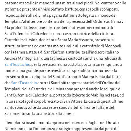
bastone vescovile in mano ed una mitra ai suoi piedi. Nel contorno dello
stemma è presente un viso paffuto, baffuto, con i capelli scomposti,
riconducibile alla divinità pagana Baffometto legata al mondo dei
Templari. Ad ulteriore conferma della presenza dell’Ordine ad Irsina vi
è la profonda devozione che i cavalieri nutrivano nei confronti di
Sant’Eufemia di Calcedonia, non a caso protettrice della città. La
Cattedrale di Irsina, dedicata a Santa Maria Assunta, presenta la
struttura interna ed esterna molto simile alla cattedrale di Monopoli,
con la famosa statua di Sant’Eufemia attribuita all’incisore italiano
Andrea Mantegna. In questa chiesa è custodita anche una reliquia di
Sant’Eustachio
, per la precisione una costola, posta in un reliquiario a
muro di una grande parete rivestita con splendido marmo rosso; la
presenza di una reliquia del Santo Patrono di Matera è data dal fatto
che
Sant’Eustachio
era tra i Santi più rappresentativi dell’Ordine dei
Templari. Nella Cattedrale di Irsina sono presenti anche le reliquie di
Sant’Eufemia di Calcedonia, portate da Roberto de Mabilia nel 1454, ed
in un sarcofago il corpo bruciato di San Vittore. Le ossa di quest’ultimo
Santo sono avvolte da una rete e sono visibili di fronte l’altare del
Sacramento, sul lato sinistro della chiesa.
I Templari si insediarono dapprima nelle terre di Puglia, nel Ducato
Normanno, data l’importanza strategica rappresentata dai porti dei