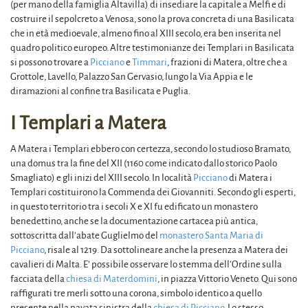
(per mano della famiglia Altavilla) di insediare la capitale a Melfi e di
costruire il sepolcreto a Venosa, sono la prova concreta di una Basilicata
che in età medioevale, almeno fino al XIII secolo, era ben inserita nel
quadro politico europeo. Altre testimonianze dei Templari in Basilicata
si possono trovare a
Picciano
e
Timmari
, frazioni di Matera, oltre che a
Grottole, Lavello, Palazzo San Gervasio, lungo la Via Appia e le
diramazioni al confine tra Basilicata e Puglia.
I Templari a Matera
A Matera i Templari ebbero con certezza, secondo lo studioso Bramato,
una domus tra la fine del XII (1160 come indicato dallo storico Paolo
Smagliato) e gli inizi del XIII secolo. In località
Picciano
di Matera i
Templari costituirono la Commenda dei Giovanniti. Secondo gli esperti,
in questo territorio tra i secoli X e XI fu edificato un monastero
benedettino, anche se la documentazione cartacea più antica,
sottoscritta dall’abate Guglielmo del
monastero Santa Maria di
Picciano
, risale al 1219. Da sottolineare anche la presenza a Matera dei
cavalieri di Malta. E’ possibile osservare lo stemma dell’Ordine sulla
facciata della
chiesa di Materdomini
, in piazza Vittorio Veneto. Qui sono
raffigurati tre merli sotto una corona, simbolo identico a quello
presente nella navata sinistra della
chiesa di Picciano
. Lo stesso