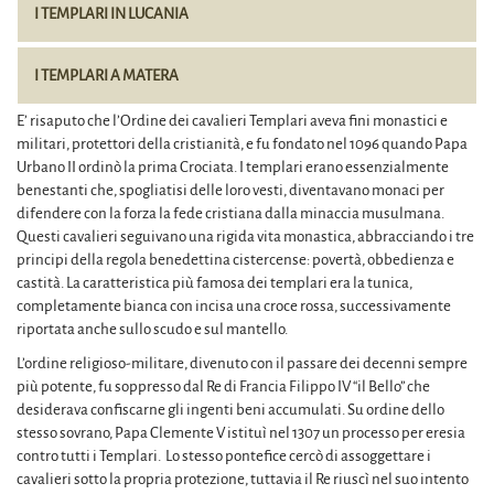
I TEMPLARI IN LUCANIA
I TEMPLARI A MATERA
E’ risaputo che l’Ordine dei cavalieri Templari aveva fini monastici e
militari, protettori della cristianità, e fu fondato nel 1096 quando Papa
Urbano II ordinò la prima Crociata. I templari erano essenzialmente
benestanti che, spogliatisi delle loro vesti, diventavano monaci per
difendere con la forza la fede cristiana dalla minaccia musulmana.
Questi cavalieri seguivano una rigida vita monastica, abbracciando i tre
principi della regola benedettina cistercense: povertà, obbedienza e
castità. La caratteristica più famosa dei templari era la tunica,
completamente bianca con incisa una croce rossa, successivamente
riportata anche sullo scudo e sul mantello.
L’ordine religioso-militare, divenuto con il passare dei decenni sempre
più potente, fu soppresso dal Re di Francia Filippo IV “il Bello” che
desiderava confiscarne gli ingenti beni accumulati. Su ordine dello
stesso sovrano, Papa Clemente V istituì nel 1307 un processo per eresia
contro tutti i Templari. Lo stesso pontefice cercò di assoggettare i
cavalieri sotto la propria protezione, tuttavia il Re riuscì nel suo intento