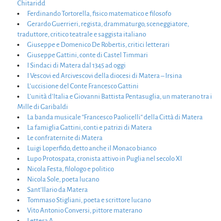
Chitaridd
Ferdinando Tortorella, fisico matematico e filosofo
Gerardo Guerrieri, regista, drammaturgo, sceneggiatore,
traduttore, critico teatrale e saggista italiano
Giuseppe e Domenico De Robertis, critici letterari
Giuseppe Gattini, conte di Castel Timmari
I Sindaci di Matera dal 1345 ad oggi
I Vescovi ed Arcivescovi della diocesi di Matera – Irsina
L’uccisione del Conte Francesco Gattini
L’unità d’Italia e Giovanni Battista Pentasuglia, un materano tra i
Mille di Garibaldi
La banda musicale “Francesco Paolicelli“ della Città di Matera
La famiglia Gattini, conti e patrizi di Matera
Le confraternite di Matera
Luigi Loperfido, detto anche il Monaco bianco
Lupo Protospata, cronista attivo in Puglia nel secolo XI
Nicola Festa, filologo e politico
Nicola Sole, poeta lucano
Sant’Ilario da Matera
Tommaso Stigliani, poeta e scrittore lucano
Vito Antonio Conversi, pittore materano
Lettera A