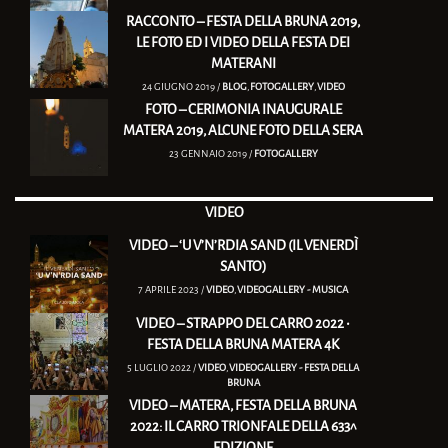
RACCONTO – FESTA DELLA BRUNA 2019,
LE FOTO ED I VIDEO DELLA FESTA DEI
MATERANI
24 GIUGNO 2019 /
BLOG
,
FOTOGALLERY
,
VIDEO
FOTO – CERIMONIA INAUGURALE
MATERA 2019, ALCUNE FOTO DELLA SERA
23 GENNAIO 2019 /
FOTOGALLERY
VIDEO
VIDEO – ‘U V’N’RDIA SAND (IL VENERDÌ
SANTO)
7 APRILE 2023 /
VIDEO
,
VIDEOGALLERY - MUSICA
VIDEO – STRAPPO DEL CARRO 2022 •
FESTA DELLA BRUNA MATERA 4K
5 LUGLIO 2022 /
VIDEO
,
VIDEOGALLERY - FESTA DELLA
BRUNA
VIDEO – MATERA, FESTA DELLA BRUNA
2022: IL CARRO TRIONFALE DELLA 633^
EDIZIONE