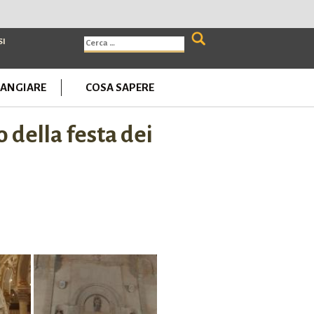
Ricerca
SI
per:
ANGIARE
COSA SAPERE
 della festa dei