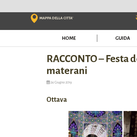
Skip
to
content
MAPPA DELLA CITTA'
HOME
GUIDA
RACCONTO – Festa dell
materani
24 Giugno 2019
Ottava