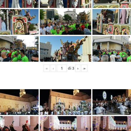
«
‹
di
3
›
»