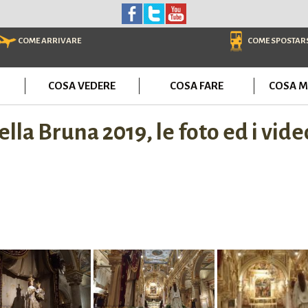
COME ARRIVARE
COME SPOSTAR
COSA VEDERE
COSA FARE
COSA M
a Bruna 2019, le foto ed i video