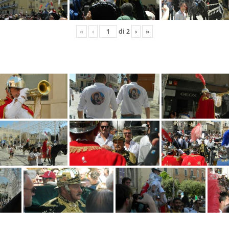
«
‹
di
2
›
»