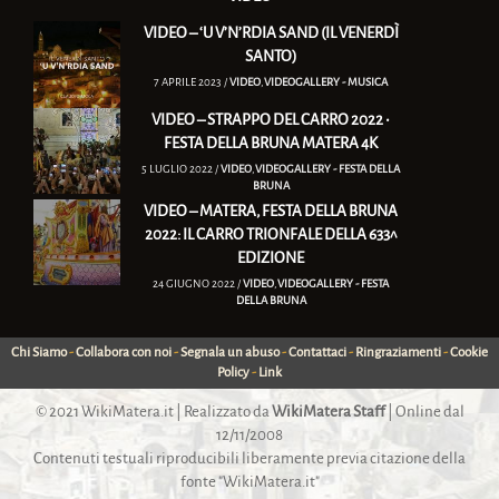
VIDEO – ‘U V’N’RDIA SAND (IL VENERDÌ
SANTO)
7 APRILE 2023 /
VIDEO
,
VIDEOGALLERY - MUSICA
VIDEO – STRAPPO DEL CARRO 2022 •
FESTA DELLA BRUNA MATERA 4K
5 LUGLIO 2022 /
VIDEO
,
VIDEOGALLERY - FESTA DELLA
BRUNA
VIDEO – MATERA, FESTA DELLA BRUNA
2022: IL CARRO TRIONFALE DELLA 633^
EDIZIONE
24 GIUGNO 2022 /
VIDEO
,
VIDEOGALLERY - FESTA
DELLA BRUNA
Chi Siamo
-
Collabora con noi
-
Segnala un abuso
-
Contattaci
-
Ringraziamenti
-
Cookie
Policy
-
Link
© 2021
WikiMatera.it
| Realizzato da
WikiMatera Staff
| Online dal
12/11/2008
Contenuti testuali riproducibili liberamente previa citazione della
fonte "WikiMatera.it"