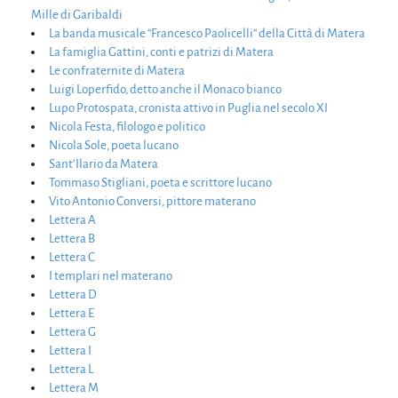
Mille di Garibaldi
La banda musicale “Francesco Paolicelli“ della Città di Matera
La famiglia Gattini, conti e patrizi di Matera
Le confraternite di Matera
Luigi Loperfido, detto anche il Monaco bianco
Lupo Protospata, cronista attivo in Puglia nel secolo XI
Nicola Festa, filologo e politico
Nicola Sole, poeta lucano
Sant’Ilario da Matera
Tommaso Stigliani, poeta e scrittore lucano
Vito Antonio Conversi, pittore materano
Lettera A
Lettera B
Lettera C
I templari nel materano
Lettera D
Lettera E
Lettera G
Lettera I
Lettera L
Lettera M