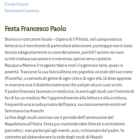
Firrao Cesare
Fortunato Giustino
Festa Francesco Paolo
Storico e ricercatore locale – L’opera di F.P. Festa, nel campo storico
letterario, è meritevole di particolare attenzione; purtroppo non è stata
tenuta adeguatamente in considerazione, poichè l’autore nei suoi
scritti rivelava sarcasmo e irriverenza, specie verso i potenti.
Nacque a Matera il 13 agosto 1840 e morì il 9 gennaio 1909, quasi in
povertà. Trascorse la sua fanciullezza nei popolosi vicinati del suo rione
(Pianella), a contatto di gente di ogni ceto e di ogni età, là dove apprese
in maniera viva il dialetto materano che usò per alcuni suoi scritti.
Il padre Oronozo, laureato in medicina, lo avviò agli studi con l’intento di
far di lui un medico. Per l’apprendimento alla lettura e alla scrittura,
frequentò una scuola privata dell’epoca, successivamente entrò nel
Seminario Lanfranchi.
La fine degli studi coincise con il periodo dell’annessione del
Napoletano all’Italia. Festa pur nutrendo idee liberali e sentimenti
patriottici, non partecipò agli eventi, anzi, richiamato dal padre, fu
costretto ad abbandonare la sede degli studi di Napoli.