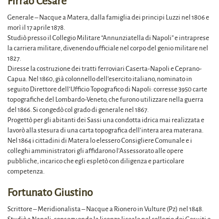
Firrao Cesare
Generale – Nacque a Matera, dalla famiglia dei principi Luzzi nel 1806 e
morì il 17 aprile 1878.
Studiò presso il Collegio Militare “Annunziatella di Napoli” e intraprese
la carriera militare, divenendo ufficiale nel corpo del genio militare nel
1827.
Diresse la costruzione dei tratti ferroviari Caserta-Napoli e Ceprano-
Capua. Nel 1860, già colonnello dell’esercito italiano, nominato in
seguito Direttore dell’Ufficio Topografico di Napoli: corresse 3950 carte
topografiche del Lombardo-Veneto, che furono utilizzare nella guerra
del 1866. Si congedò col grado di generale nel 1867.
Progettò per gli abitanti dei Sassi una condotta idrica mai realizzata e
lavorò alla stesura di una carta topografica dell’intera area materana.
Nel 1864 i cittadini di Matera lo elessero Consigliere Comunale e i
colleghi amministratori gli affidarono l’Assessorato alle opere
pubbliche, incarico che egli espletò con diligenza e particolare
competenza.
Fortunato Giustino
Scrittore – Meridionalista – Nacque a Rionero in Vulture (Pz) nel 1848.