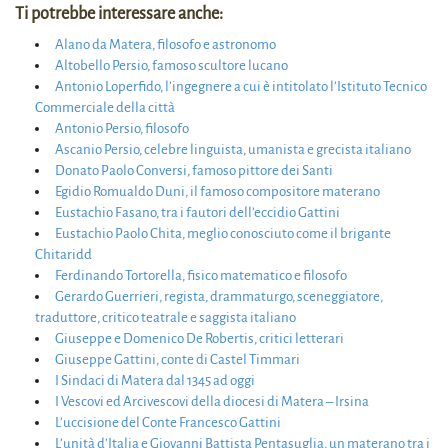
Ti potrebbe interessare anche:
Alano da Matera, filosofo e astronomo
Altobello Persio, famoso scultore lucano
Antonio Loperfido, l’ingegnere a cui è intitolato l’Istituto Tecnico
Commerciale della città
Antonio Persio, filosofo
Ascanio Persio, celebre linguista, umanista e grecista italiano
Donato Paolo Conversi, famoso pittore dei Santi
Egidio Romualdo Duni, il famoso compositore materano
Eustachio Fasano, tra i fautori dell’eccidio Gattini
Eustachio Paolo Chita, meglio conosciuto come il brigante
Chitaridd
Ferdinando Tortorella, fisico matematico e filosofo
Gerardo Guerrieri, regista, drammaturgo, sceneggiatore,
traduttore, critico teatrale e saggista italiano
Giuseppe e Domenico De Robertis, critici letterari
Giuseppe Gattini, conte di Castel Timmari
I Sindaci di Matera dal 1345 ad oggi
I Vescovi ed Arcivescovi della diocesi di Matera – Irsina
L’uccisione del Conte Francesco Gattini
L’unità d’Italia e Giovanni Battista Pentasuglia, un materano tra i