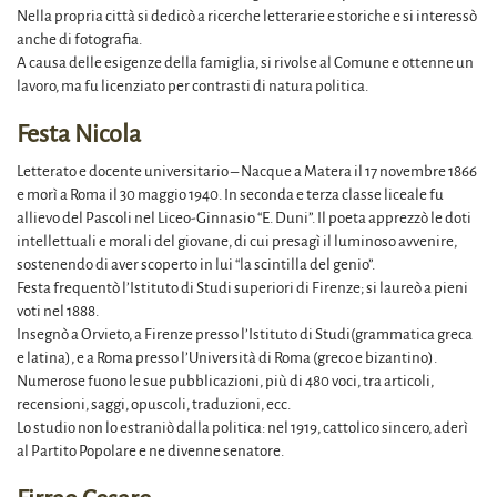
Nella propria città si dedicò a ricerche letterarie e storiche e si interessò
anche di fotografia.
A causa delle esigenze della famiglia, si rivolse al Comune e ottenne un
lavoro, ma fu licenziato per contrasti di natura politica.
Festa Nicola
Letterato e docente universitario – Nacque a Matera il 17 novembre 1866
e morì a Roma il 30 maggio 1940. In seconda e terza classe liceale fu
allievo del Pascoli nel Liceo-Ginnasio “E. Duni”. Il poeta apprezzò le doti
intellettuali e morali del giovane, di cui presagì il luminoso avvenire,
sostenendo di aver scoperto in lui “la scintilla del genio”.
Festa frequentò l’Istituto di Studi superiori di Firenze; si laureò a pieni
voti nel 1888.
Insegnò a Orvieto, a Firenze presso l’Istituto di Studi(grammatica greca
e latina), e a Roma presso l’Università di Roma (greco e bizantino).
Numerose fuono le sue pubblicazioni, più di 480 voci, tra articoli,
recensioni, saggi, opuscoli, traduzioni, ecc.
Lo studio non lo estraniò dalla politica: nel 1919, cattolico sincero, aderì
al Partito Popolare e ne divenne senatore.