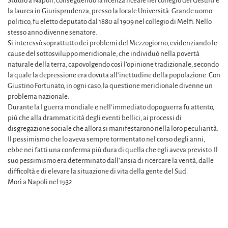
Studiò a Napoli, conseguendo la licenza liceale nel collegio dei Gesuiti e
la laurea in Giurisprudenza, presso la locale Università. Grande uomo
politico, fu eletto deputato dal 1880 al 1909 nel collegio di Melfi. Nello
stesso anno divenne senatore.
Si interessò soprattutto dei problemi del Mezzogiorno, evidenziando le
cause del sottosviluppo meridionale, che individuò nella povertà
naturale della terra, capovolgendo così l’opinione tradizionale, secondo
la quale la depressione era dovuta all’inettudine della popolazione. Con
Giustino Fortunato, in ogni caso, la questione meridionale divenne un
problema nazionale.
Durante la I guerra mondiale e nell’immediato dopoguerra fu attento,
più che alla drammaticità degli eventi bellici, ai processi di
disgregazione sociale che allora si manifestarono nella loro peculiarità.
Il pessimismo che lo aveva sempre tormentato nel corso degli anni,
ebbe nei fatti una conferma più dura di quella che egli aveva previsto. Il
suo pessimismo era determinato dall’ansia di ricercare la verità, dalle
difficoltà e di elevare la situazione di vita della gente del Sud.
Morì a Napoli nel 1932.