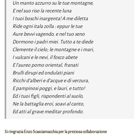
Un manto azzurro su le tue montagne,
E nel suo riso la recente luna
I tuoi boschi inargenta! A me diletta
Ride ogni itala zolla : eppur le tue
Aure bevvi vagendo, e nel tuo seno
Dormono i padri miei. Tutto a te diede
Clemente il cielo; le montagne e i mari,
I vulcani e le nevi, il fosco abete
E l’aureo pomo oriental, franati
Brulli dirupi ed ondulati piani
Ricchi d’alberi e d’acque e di verzura,
E pampinosi poggi, e lauri, e tutto!
Ed i tuoi figli, rispondenti al suolo,
Ne la battaglia eroi, soavi al canto,
Ed atti al grave meditar profondo.
Si ringrazia Enzo Scasciamacchia per la preziosa collaborazione