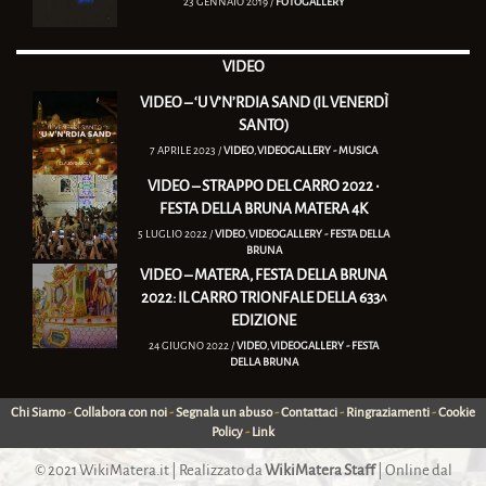
23 GENNAIO 2019 /
FOTOGALLERY
VIDEO
VIDEO – ‘U V’N’RDIA SAND (IL VENERDÌ
SANTO)
7 APRILE 2023 /
VIDEO
,
VIDEOGALLERY - MUSICA
VIDEO – STRAPPO DEL CARRO 2022 •
FESTA DELLA BRUNA MATERA 4K
5 LUGLIO 2022 /
VIDEO
,
VIDEOGALLERY - FESTA DELLA
BRUNA
VIDEO – MATERA, FESTA DELLA BRUNA
2022: IL CARRO TRIONFALE DELLA 633^
EDIZIONE
24 GIUGNO 2022 /
VIDEO
,
VIDEOGALLERY - FESTA
DELLA BRUNA
Chi Siamo
-
Collabora con noi
-
Segnala un abuso
-
Contattaci
-
Ringraziamenti
-
Cookie
Policy
-
Link
© 2021
WikiMatera.it
| Realizzato da
WikiMatera Staff
| Online dal