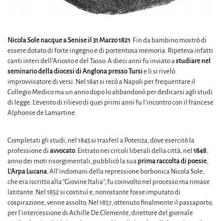
Nicola Sole nacque a Senise il 31 Marzo 1821
. Fin da bambino mostrò di
essere dotato di forte ingegno e di portentosa memoria. Ripeteva infatti
canti interi dell’Ariosto e del Tasso. A dieci anni fu inviato a
studiare nel
seminario della diocesi di Anglona presso Tursi
e li si rivelò
improvvisatore di versi. Nel 1841 si recò a Napoli per frequentare il
Collegio Medico ma un anno dopo lo abbandonò per dedicarsi agli studi
di legge. L’evento di rilievo di quei primi anni fu l’incontro con il francese
Alphonse de Lamartine.
Completati gli studi, nel 1845 si trasferì a Potenza, dove esercitò la
professione di
avvocato
. Entrato nei circoli liberali della città, nel
1848
,
anno dei moti risorgimentali, pubblicò la sua
prima raccolta di poesie
,
L’Arpa Lucana
. All’indomani della repressione borbonica Nicola Sole,
che era iscritto alla “Giovine Italia”, fu coinvolto nel processo ma rimase
latitante. Nel 1852 si costituì e, nonostante fosse imputato di
cospirazione, venne assolto. Nel 1857, ottenuto finalmente il passaporto,
per l’intercessione di Achille De Clemente, direttore del giornale