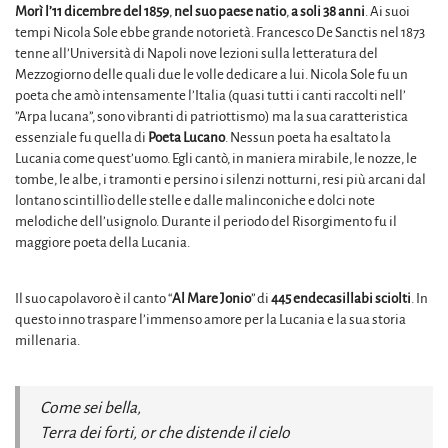
Morì l’11 dicembre del 1859
,
nel suo paese natio
,
a soli 38 anni
. Ai suoi
tempi Nicola Sole ebbe grande notorietà. Francesco De Sanctis nel 1873
tenne all’Università di Napoli nove lezioni sulla letteratura del
Mezzogiorno delle quali due le volle dedicare a lui. Nicola Sole fu un
poeta che amò intensamente l’Italia (quasi tutti i canti raccolti nell’
”Arpa lucana”, sono vibranti di patriottismo) ma la sua caratteristica
essenziale fu quella di
Poeta Lucano
. Nessun poeta ha esaltato la
Lucania come quest’uomo. Egli cantò, in maniera mirabile, le nozze, le
tombe, le albe, i tramonti e persino i silenzi notturni, resi più arcani dal
lontano scintillìo delle stelle e dalle malinconiche e dolci note
melodiche dell’usignolo. Durante il periodo del Risorgimento fu il
maggiore poeta della Lucania.
Il suo capolavoro è il canto “
Al Mare Jonio
” di
445 endecasillabi sciolti
. In
questo inno traspare l’immenso amore per la Lucania e la sua storia
millenaria.
Come sei bella,
Terra dei forti, or che distende il cielo