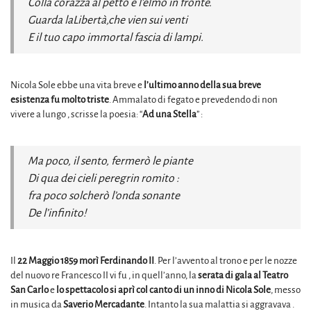
Colla corazza al petto e l’elmo in fronte.
Guarda laLibertà,che vien sui venti
E il tuo capo immortal fascia di lampi.
Nicola Sole ebbe una vita breve e
l’ultimo anno della sua breve
esistenza fu molto triste
. Ammalato di fegato e prevedendo di non
vivere a lungo , scrisse la poesia: “
Ad una Stella
” :
Ma poco, il sento, fermerò le piante
Di qua dei cieli peregrin romito :
fra poco solcherò l’onda sonante
De l’infinito!
Il
22 Maggio 1859
morì Ferdinando II
. Per l’avvento al trono e per le nozze
del nuovo re Francesco II vi fu , in quell’anno, la
serata di gala al Teatro
San Carlo
e
lo spettacolo si aprì col canto di un inno di Nicola Sole
, messo
in musica da
Saverio Mercadante
. Intanto la sua malattia si aggravava .