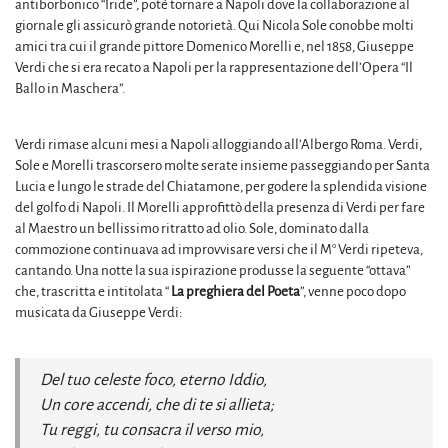
antiborbonico “Iride”, potè tornare a Napoli dove la collaborazione al
giornale gli assicurò grande notorietà. Qui Nicola Sole conobbe molti
amici tra cui il grande pittore Domenico Morelli e, nel 1858, Giuseppe
Verdi che si era recato a Napoli per la rappresentazione dell’Opera “Il
Ballo in Maschera”.
Verdi rimase alcuni mesi a Napoli alloggiando all’Albergo Roma. Verdi,
Sole e Morelli trascorsero molte serate insieme passeggiando per Santa
Lucia e lungo le strade del Chiatamone, per godere la splendida visione
del golfo di Napoli. Il Morelli approfittò della presenza di Verdi per fare
al Maestro un bellissimo ritratto ad olio. Sole, dominato dalla
commozione continuava ad improvvisare versi che il M° Verdi ripeteva,
cantando. Una notte la sua ispirazione produsse la seguente “ottava”
che, trascritta e intitolata “
La preghiera del Poeta
”, venne poco dopo
musicata da Giuseppe Verdi:
Del tuo celeste foco, eterno Iddio,
Un core accendi, che di te si allieta;
Tu reggi, tu consacra il verso mio,