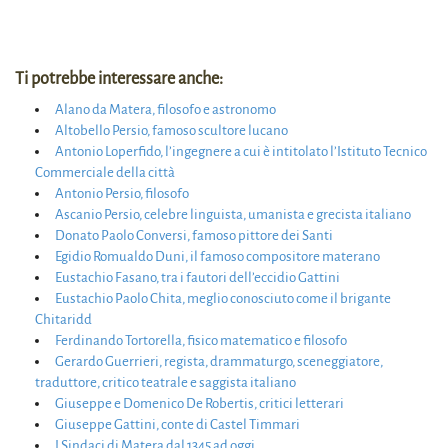
Ti potrebbe interessare anche:
Alano da Matera, filosofo e astronomo
Altobello Persio, famoso scultore lucano
Antonio Loperfido, l’ingegnere a cui è intitolato l’Istituto Tecnico
Commerciale della città
Antonio Persio, filosofo
Ascanio Persio, celebre linguista, umanista e grecista italiano
Donato Paolo Conversi, famoso pittore dei Santi
Egidio Romualdo Duni, il famoso compositore materano
Eustachio Fasano, tra i fautori dell’eccidio Gattini
Eustachio Paolo Chita, meglio conosciuto come il brigante
Chitaridd
Ferdinando Tortorella, fisico matematico e filosofo
Gerardo Guerrieri, regista, drammaturgo, sceneggiatore,
traduttore, critico teatrale e saggista italiano
Giuseppe e Domenico De Robertis, critici letterari
Giuseppe Gattini, conte di Castel Timmari
I Sindaci di Matera dal 1345 ad oggi