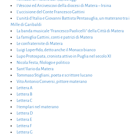
I Vescovi ed Arcivescovi della diocesi di Matera – Irsina
L’uccisione del Conte Francesco Gattini
L’unità d’Italia e Giovanni Battista Pentasuglia, un materano tra i
Mille di Garibaldi
La banda musicale “Francesco Paolicelli“ della Città di Matera
La famiglia Gattini, conti e patrizi di Matera
Le confraternite di Matera
Luigi Loperfido, detto anche il Monaco bianco
Lupo Protospata, cronista attivo in Puglia nel secolo XI
Nicola Festa, filologo e politico
Sant’Ilario da Matera
Tommaso Stigliani, poeta e scrittore lucano
Vito Antonio Conversi, pittore materano
Lettera A
Lettera B
Lettera C
I templari nel materano
Lettera D
Lettera E
Lettera F
Lettera G