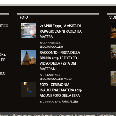
FOTO
VID
ITICO
27 APRILE 1991, LA VISITA DI
PAPA GIOVANNI PAOLO II A
MATERA
21 GENNAIO 2022 /
BLOG
,
FOTOGALLERY
RACCONTO – FESTA DELLA
RE,
BRUNA 2019, LE FOTO ED I
E E
VIDEO DELLA FESTA DEI
MATERANI
ICO
24 GIUGNO 2019 /
BLOG
,
FOTOGALLERY
,
VIDEO
FOTO – CERIMONIA
INAUGURALE MATERA 2019,
ALCUNE FOTO DELLA SERA
23 GENNAIO 2019 /
FOTOGALLERY
 Siamo
-
Collabora con noi
-
Segnala un abuso
-
Contattaci
-
Ringraziamenti
-
Cookie Policy
-