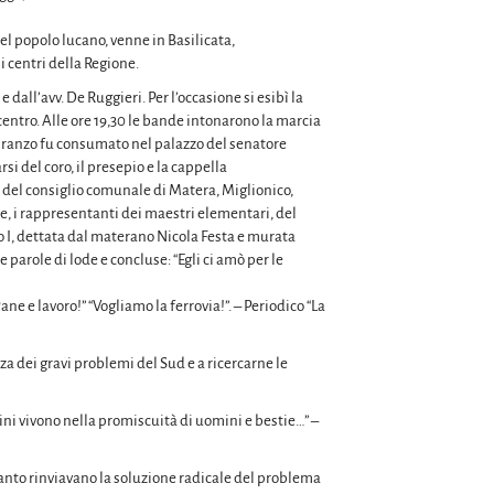
el popolo lucano, venne in Basilicata,
 centri della Regione.
 dall’avv. De Ruggieri. Per l’occasione si esibì la
l centro. Alle ore 19,30 le bande intonarono la marcia
l pranzo fu consumato nel palazzo del senatore
si del coro, il presepio e la cappella
e del consiglio comunale di Matera, Miglionico,
ale, i rappresentanti dei maestri elementari, del
to I, dettata dal materano Nicola Festa e murata
 parole di lode e concluse: “Egli ci amò per le
ane e lavoro!” “Vogliamo la ferrovia!”. – Periodico “La
nza dei gravi problemi del Sud e a ricercarne le
adini vivono nella promiscuità di uomini e bestie…” –
anto rinviavano la soluzione radicale del problema