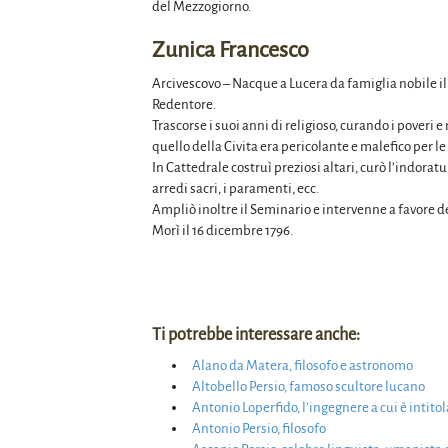
del Mezzogiorno.
Zunica Francesco
Arcivescovo – Nacque a Lucera da famiglia nobile il
Redentore.
Trascorse i suoi anni di religioso, curando i pover
quello della Civita era pericolante e malefico per l
In Cattedrale costruì preziosi altari, curò l’indoratu
arredi sacri, i paramenti, ecc.
Ampliò inoltre il Seminario e intervenne a favore de
Morì il 16 dicembre 1796.
Ti potrebbe interessare anche:
Alano da Matera, filosofo e astronomo
Altobello Persio, famoso scultore lucano
Antonio Loperfido, l’ingegnere a cui è intito
Antonio Persio, filosofo