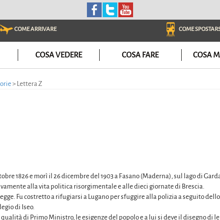
COME ARRIVARE
COME SPOSTARS
COSA VEDERE
COSA FARE
COSA M
torie
>
Lettera Z
tobre 1826 e morì il 26 dicembre del 1903 a Fasano (Maderna), sul lago di Gard
vamente alla vita politica risorgimentale e alle dieci giornate di Brescia.
 legge. Fu costretto a rifugiarsi a Lugano per sfuggire alla polizia a seguito del
legio di Iseo.
qualità di Primo Ministro, le esigenze del popolo e a lui si deve il disegno di l