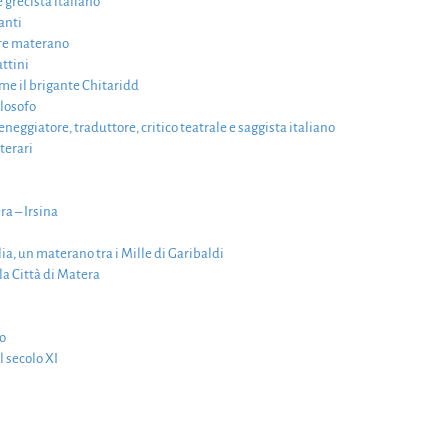
 grecista italiano
anti
ore materano
attini
me il brigante Chitaridd
ilosofo
eggiatore, traduttore, critico teatrale e saggista italiano
terari
ra – Irsina
lia, un materano tra i Mille di Garibaldi
la Città di Matera
co
l secolo XI