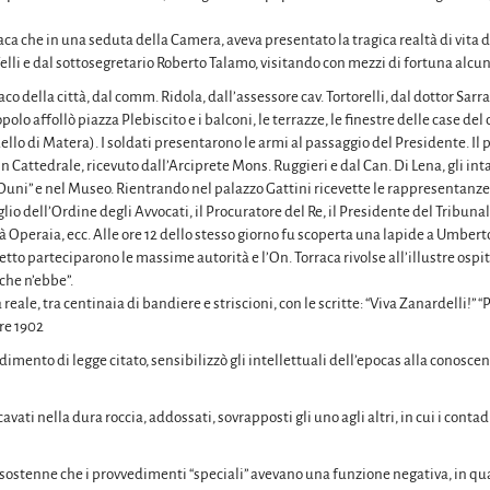
ca che in una seduta della Camera, aveva presentato la tragica realtà di vita d
i e dal sottosegretario Roberto Talamo, visitando con mezzi di fortuna alcuni
o della città, dal comm. Ridola, dall’assessore cav. Tortorelli, dal dottor Sarra e
olo affollò piazza Plebiscito e i balconi, le terrazze, le finestre delle case de
uello di Matera). I soldati presentarono le armi al passaggio del Presidente. I
n Cattedrale, ricevuto dall’Arciprete Mons. Ruggieri e dal Can. Di Lena, gli intar
 “Duni” e nel Museo. Rientrando nel palazzo Gattini ricevette le rappresentanz
glio dell’Ordine degli Avvocati, il Procuratore del Re, il Presidente del Tribun
tà Operaia, ecc. Alle ore 12 dello stesso giorno fu scoperta una lapide a Umber
tto parteciparono le massime autorità e l’On. Torraca rivolse all’illustre ospite
che n’ebbe”.
eale, tra centinaia di bandiere e striscioni, con le scritte: “Viva Zanardelli!” “P
re 1902
edimento di legge citato, sensibilizzò gli intellettuali dell’epocas alla conosce
vati nella dura roccia, addossati, sovrapposti gli uno agli altri, in cui i cont
 sostenne che i provvedimenti “speciali” avevano una funzione negativa, in qu