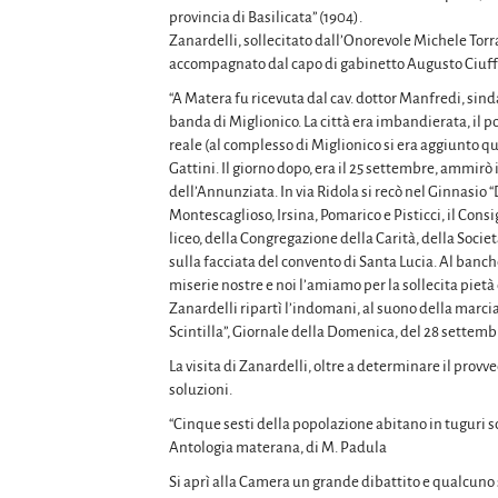
provincia di Basilicata” (1904).
Zanardelli, sollecitato dall’Onorevole Michele Torra
accompagnato dal capo di gabinetto Augusto Ciuffell
“A Matera fu ricevuta dal cav. dottor Manfredi, sindac
banda di Miglionico. La città era imbandierata, il pop
reale (al complesso di Miglionico si era aggiunto q
Gattini. Il giorno dopo, era il 25 settembre, ammirò i
dell’Annunziata. In via Ridola si recò nel Ginnasio
Montescaglioso, Irsina, Pomarico e Pisticci, il Consi
liceo, della Congregazione della Carità, della Socie
sulla facciata del convento di Santa Lucia. Al banche
miserie nostre e noi l’amiamo per la sollecita pietà 
Zanardelli ripartì l’indomani, al suono della marcia r
Scintilla”, Giornale della Domenica, del 28 settemb
La visita di Zanardelli, oltre a determinare il provv
soluzioni.
“Cinque sesti della popolazione abitano in tuguri sca
Antologia materana, di M. Padula
Si aprì alla Camera un grande dibattito e qualcuno