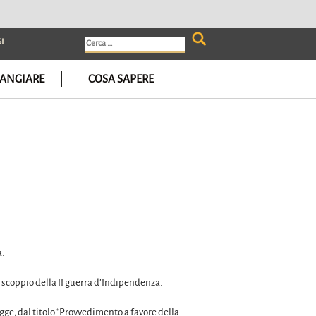
I
Ricerca
per:
ANGIARE
COSA SAPERE
a.
lo scoppio della II guerra d’Indipendenza.
egge, dal titolo “Provvedimento a favore della