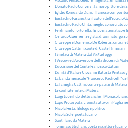
Ascanio Persio, celebre linguista, umanista e
Donato Paolo Conversi, famoso pittore dei S
Egidio Romualdo Duni, il famoso composit
Eustachio Fasano, tra i fautori dell’eccidio G
Eustachio Paolo Chita, meglio conosciuto co
Ferdinando Tortorella, fisico matematico e f
Gerardo Guerrieri, regista, drammaturgo, scen
Giuseppe e Domenico De Robertis, critici let
Giuseppe Gattini, conte di Castel Timmari
I Sindaci di Matera dal 1345 ad oggi
I Vescovi ed Arcivescovi della diocesi di Mate
L’uccisione del Conte Francesco Gattini
L’unità d’Italia e Giovanni Battista Pentasug
La banda musicale “Francesco Paolicelli“ del
La famiglia Gattini, conti e patrizi di Matera
Le confraternite di Matera
Luigi Loperfido, detto anche il Monaco bian
Lupo Protospata, cronista attivo in Puglia ne
Nicola Festa, filologo e politico
Nicola Sole, poeta lucano
Sant’Ilario da Matera
Tommaso Stigliani, poeta e scrittore lucano