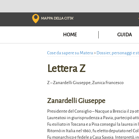
Skip
to
content
MAPPA DELLA CITTA'
HOME
GUIDA
Cose da sapere su Matera
>
Dossier, personaggi e s
Lettera Z
Z – Zanardelli Giuseppe, Zunica Francesco
Zanardelli Giuseppe
Presidente del Consiglio – Nacque a Brescia il 29 ot
Laureatosi in giurisprudenza a Pavia, partecipò atti
Fu esiliato in Toscana e a Pisa conseguì la laurea in
Ritornò in Italia nel 1860, fu eletto deputato nel Col
Fu monarchico e fedele a Casa Savoia. Interpretò, in 