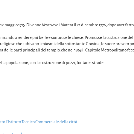
 12 maggio 1715. Divenne Vescovo di Matera il 21 dicembre 1776, dopo aver fatto
i e mirando a rendere più belle e sontuose le chiese. Promosse la costruzione d
e religiose che subivano i miasmi della sottostante Gravina; le suore presero po
ra delle parti principali del tempio, che nel 1863 il Capitolo Metropolitano fece 
lla popolazione, con la costruzione di pozzi, fontane, strade.
lato l’Istituto Tecnico Commerciale della città