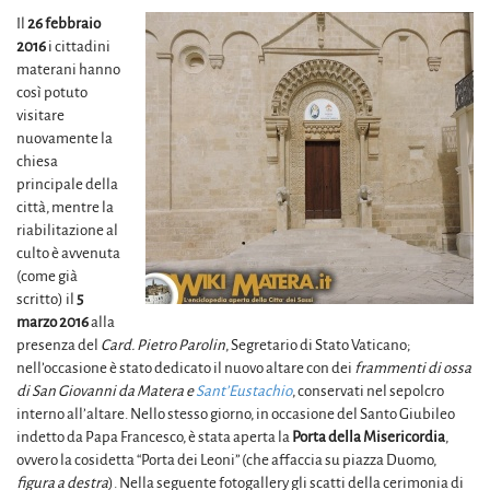
Il
26 febbraio
2016
i cittadini
materani hanno
così potuto
visitare
nuovamente la
chiesa
principale della
città, mentre la
riabilitazione al
culto è avvenuta
(come già
scritto) il
5
marzo 2016
alla
presenza del
Card. Pietro Parolin
, Segretario di Stato Vaticano;
nell’occasione è stato dedicato il nuovo altare con dei
frammenti di ossa
di San Giovanni da Matera e
Sant’Eustachio
, conservati nel sepolcro
interno all’altare. Nello stesso giorno, in occasione del Santo Giubileo
indetto da Papa Francesco, è stata aperta la
Porta della Misericordia
,
ovvero la cosidetta “Porta dei Leoni” (che affaccia su piazza Duomo,
figura a destra
). Nella seguente fotogallery gli scatti della cerimonia di