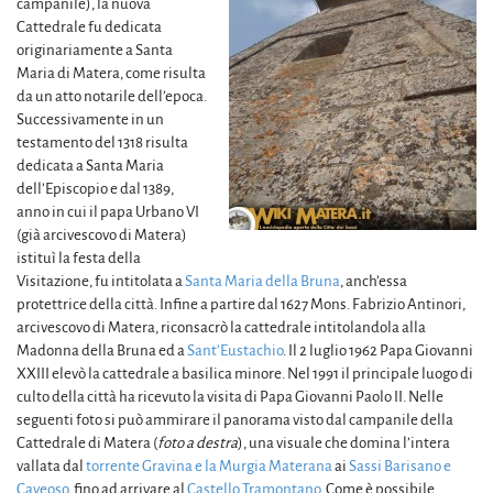
campanile), la nuova
Cattedrale fu dedicata
originariamente a Santa
Maria di Matera, come risulta
da un atto notarile dell’epoca.
Successivamente in un
testamento del 1318 risulta
dedicata a Santa Maria
dell’Episcopio e dal 1389,
anno in cui il papa Urbano VI
(già arcivescovo di Matera)
istituì la festa della
Visitazione, fu intitolata a
Santa Maria della Bruna
, anch’essa
protettrice della città. Infine a partire dal 1627 Mons. Fabrizio Antinori,
arcivescovo di Matera, riconsacrò la cattedrale intitolandola alla
Madonna della Bruna ed a
Sant’Eustachio
. Il 2 luglio 1962 Papa Giovanni
XXIII elevò la cattedrale a basilica minore. Nel 1991 il principale luogo di
culto della città ha ricevuto la visita di Papa Giovanni Paolo II. Nelle
seguenti foto si può ammirare il panorama visto dal campanile della
Cattedrale di Matera (
foto a destra
), una visuale che domina l’intera
vallata dal
torrente Gravina e la Murgia Materana
ai
Sassi Barisano e
Caveoso
, fino ad arrivare al
Castello Tramontano
. Come è possibile