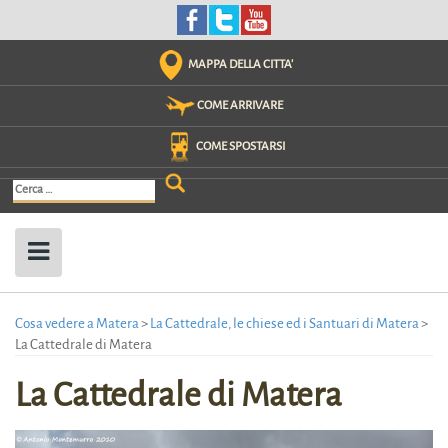
Skip
to
content
MAPPA DELLA CITTA'
COME ARRIVARE
COME SPOSTARSI
Ricerca
per:
Cosa vedere a Matera
>
La Cattedrale, le chiese ed i Santuari di Matera
>
La Cattedrale di Matera
La Cattedrale di Matera