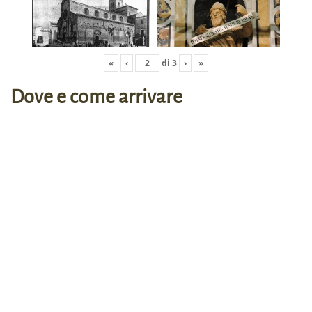
«
‹
di
3
›
»
Dove e come arrivare