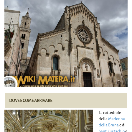
DOVE E COME ARRIVARE
La cattedrale
della
Madonna
della Bruna
e di
Sant’Eustachio
è