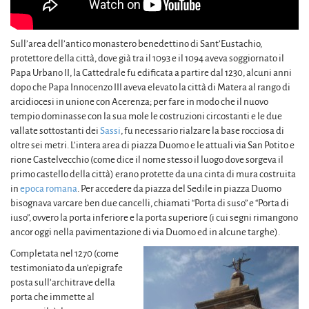
Sull’area dell’antico monastero benedettino di Sant’Eustachio,
protettore della città, dove già tra il 1093 e il 1094 aveva soggiornato il
Papa Urbano II, la Cattedrale fu edificata a partire dal 1230, alcuni anni
dopo che Papa Innocenzo III aveva elevato la città di Matera al rango di
arcidiocesi in unione con Acerenza; per fare in modo che il nuovo
tempio dominasse con la sua mole le costruzioni circostanti e le due
vallate sottostanti dei
Sassi
, fu necessario rialzare la base rocciosa di
oltre sei metri. L’intera area di piazza Duomo e le attuali via San Potito e
rione Castelvecchio (come dice il nome stesso il luogo dove sorgeva il
primo castello della città) erano protette da una cinta di mura costruita
in
epoca romana
. Per accedere da piazza del Sedile in piazza Duomo
bisognava varcare ben due cancelli, chiamati “Porta di suso” e “Porta di
iuso”, ovvero la porta inferiore e la porta superiore (i cui segni rimangono
ancor oggi nella pavimentazione di via Duomo ed in alcune targhe).
Completata nel 1270 (come
testimoniato da un’epigrafe
posta sull’architrave della
porta che immette al