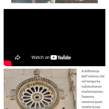
A differenza
dell’interno, che
nel tempo ha
subito diverse
trasformazioni,
l’esterno
conserva quasi
intatta la sua