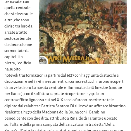
tre navate, con
quella centrale
che si eleva sulle
altre, che sono
divise tra loro da
arcate a tutto
sesto sostenute
da dieci colonne
sormontate da
capitelli in
pietra; l’edificio
ha subìto
notevoli trasformazioni a partire dal 1627 con l’aggiunta di stucchi e
decorazioni e nel 1776 i rivestimenti di cornici e stucchi furono ricoperti
di un velo di oro. La navata centrale è illuminata da 10 finestre (cinque
per fianco), con il soffitto a capriate ricoperto nel 1719 da un
controsoffitto ligneo su cui nel XIX secolo furono inserite tre tele
dipinte dal calabrese Battista Santoro. Di rilievo è un affresco bizantino
risalente al 1270 della Madonna della Bruna con il Bambino
benedicente con due dita, attribuito a Rinaldo di Taranto e ubicato
sull’altare della prima campata della navata sinistra detta “Della
Bruna”; all’artista citato poc’anzi è attribuita anche una composizione