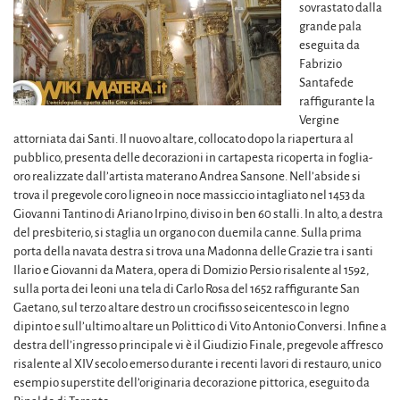
sovrastato dalla
grande pala
eseguita da
Fabrizio
Santafede
raffigurante la
Vergine
attorniata dai Santi. Il nuovo altare, collocato dopo la riapertura al
pubblico, presenta delle decorazioni in cartapesta ricoperta in foglia-
oro realizzate dall’artista materano Andrea Sansone. Nell’abside si
trova il pregevole coro ligneo in noce massiccio intagliato nel 1453 da
Giovanni Tantino di Ariano Irpino, diviso in ben 60 stalli. In alto, a destra
del presbiterio, si staglia un organo con duemila canne. Sulla prima
porta della navata destra si trova una Madonna delle Grazie tra i santi
Ilario e Giovanni da Matera, opera di Domizio Persio risalente al 1592,
sulla porta dei leoni una tela di Carlo Rosa del 1652 raffigurante San
Gaetano, sul terzo altare destro un crocifisso seicentesco in legno
dipinto e sull’ultimo altare un Polittico di Vito Antonio Conversi. Infine a
destra dell’ingresso principale vi è il Giudizio Finale, pregevole affresco
risalente al XIV secolo emerso durante i recenti lavori di restauro, unico
esempio superstite dell’originaria decorazione pittorica, eseguito da