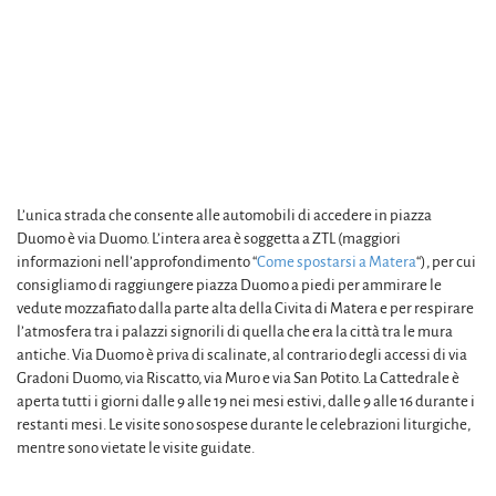
L’unica strada che consente alle automobili di accedere in piazza
Duomo è via Duomo. L’intera area è soggetta a ZTL (maggiori
informazioni nell’approfondimento “
Come spostarsi a Matera
“), per cui
consigliamo di raggiungere piazza Duomo a piedi per ammirare le
vedute mozzafiato dalla parte alta della Civita di Matera e per respirare
l’atmosfera tra i palazzi signorili di quella che era la città tra le mura
antiche. Via Duomo è priva di scalinate, al contrario degli accessi di via
Gradoni Duomo, via Riscatto, via Muro e via San Potito. La Cattedrale è
aperta tutti i giorni dalle 9 alle 19 nei mesi estivi, dalle 9 alle 16 durante i
restanti mesi. Le visite sono sospese durante le celebrazioni liturgiche,
mentre sono vietate le visite guidate.