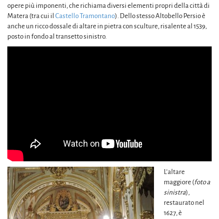
opere più imponenti, che richiama diversi elementi propri della città di
Matera (tra cui il
Castello Tramontano
). Dello stesso Altobello Persio è
anche un ricco dossale di altare in pietra con sculture, risalente al 1539,
posto in fondo al transetto sinistro.
L’altare
maggiore (
foto a
sinistra
),
restaurato nel
1627, è