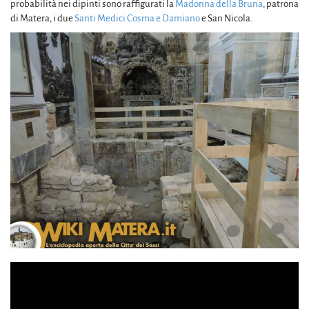
probabilità nei dipinti sono raffigurati la
Madonna della Bruna
, patrona
di Matera, i due
Santi Medici Cosma e Damiano
e San Nicola.