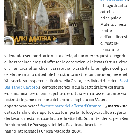
il luogo di culto
cattolico
principale di
Matera, chiesa
madre
dell’arcidiocesi
di Matera-
Irsina, uno
splendido esempio di arte mista a fede; al suo interno questo luogo di
culto racchiude pregiati affreschi e decorazioni di elevata fattura, oltre
che numerosi altari che in passato erano usati dalle famiglie nobili per
celebrare i riti. La cattedrale fu costruita in stile romanico-pugliese nel
XIII secolo sullo sperone più alto della Civita, che divide i due rioni
Sassi
Barisano e Caveoso
; il contesto storico in cui la cattedrale fu costruita
è di dinamismo economico, politico e culturale, il cui asse portante era
lo stretto legame con i porti della vicina Puglia, a cui Matera
apparteneva perchè
facente parte della Terra d’Otranto
. Il
5 marzo 2016
è stato finalmente riaperto questo importante luogo di culto a seguito
dei lavori di restauro coordinati e diretti dalla Soprintendenza per i Beni
Architettonici e Paesaggistici della Basilicata; lavori che
hanno interessato la Chiesa Madre dal 2003.