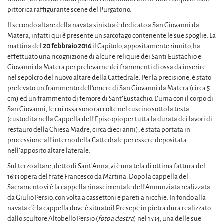
pittorica raffigurante scene del Purgatorio.
Il secondo altare della navata sinistra è dedicato a San Giovanni da
Matera, infatti qui è presente un sarcofago contenente le sue spoglie. La
mattina del
20 febbraio 2016
il Capitolo, appositamente riunito, ha
effettuato una ricognizione di alcune reliquie dei Santi Eustachio e
Giovanni da Matera per prelevarne dei frammenti di ossa da inserire
nel sepolcro del nuovo altare della Cattedrale. Per la precisione, è stato
prelevato un frammento dell’omero di San Giovanni da Matera (circa 5
cm) ed un frammento di femore di Sant’Eustachio. L’urna con il corpo di
San Giovanni, le cui ossa sono raccolte nel cuscino sotto la testa
(custodita nella Cappella dell’Episcopio per tutta la durata dei lavori di
restauro della Chiesa Madre, circa dieci anni), è stata portata in
processione all’interno della Cattedrale per essere depositata
nell’apposito altare laterale.
Sul terzo altare, detto di Sant’Anna, vi è una tela di ottima fattura del
1633 opera del frate Francesco da Martina. Dopo la cappella del
Sacramento vi è la cappella rinascimentale dell’Annunziata realizzata
da Giulio Persio, con volta a cassettoni e pareti a nicchie. In fondo alla
navata c’è la cappella dove è situato il Presepe in pietra dura realizzato
dallo scultore Altobello Persio (
foto a destra
) nel 1534, una delle sue