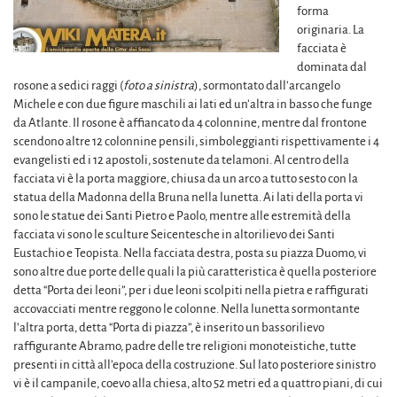
forma
originaria. La
facciata è
dominata dal
rosone a sedici raggi (
foto a sinistra
), sormontato dall’arcangelo
Michele e con due figure maschili ai lati ed un’altra in basso che funge
da Atlante. Il rosone è affiancato da 4 colonnine, mentre dal frontone
scendono altre 12 colonnine pensili, simboleggianti rispettivamente i 4
evangelisti ed i 12 apostoli, sostenute da telamoni. Al centro della
facciata vi è la porta maggiore, chiusa da un arco a tutto sesto con la
statua della Madonna della Bruna nella lunetta. Ai lati della porta vi
sono le statue dei Santi Pietro e Paolo, mentre alle estremità della
facciata vi sono le sculture Seicentesche in altorilievo dei Santi
Eustachio e Teopista. Nella facciata destra, posta su piazza Duomo, vi
sono altre due porte delle quali la più caratteristica è quella posteriore
detta “Porta dei leoni”, per i due leoni scolpiti nella pietra e raffigurati
accovacciati mentre reggono le colonne. Nella lunetta sormontante
l’altra porta, detta “Porta di piazza”, è inserito un bassorilievo
raffigurante Abramo, padre delle tre religioni monoteistiche, tutte
presenti in città all’epoca della costruzione. Sul lato posteriore sinistro
vi è il campanile, coevo alla chiesa, alto 52 metri ed a quattro piani, di cui