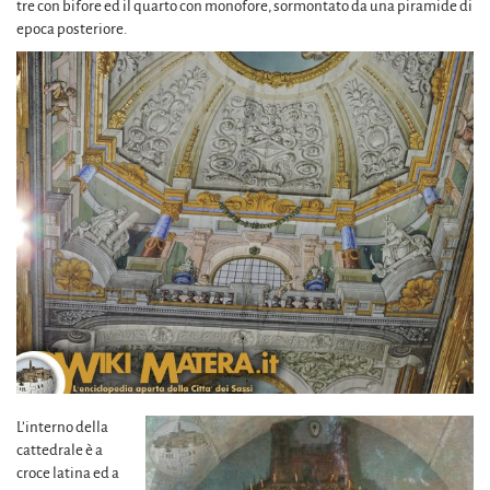
tre con bifore ed il quarto con monofore, sormontato da una piramide di
epoca posteriore.
L’interno della
cattedrale è a
croce latina ed a