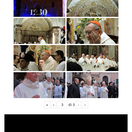
«
‹
di
3
›
»