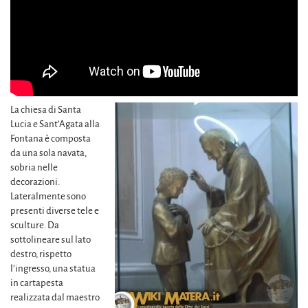
La chiesa di Santa
Lucia e Sant’Agata alla
Fontana è composta
da una sola navata,
sobria nelle
decorazioni.
Lateralmente sono
presenti diverse tele e
sculture. Da
sottolineare sul lato
destro, rispetto
l’ingresso, una statua
in cartapesta
realizzata dal maestro