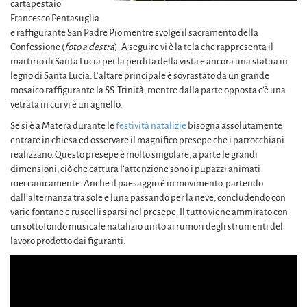
cartapestaio
Francesco Pentasuglia
e raffigurante San Padre Pio mentre svolge il sacramento della
Confessione (
foto a destra
). A seguire vi è la tela che rappresenta il
martirio di Santa Lucia per la perdita della vista e ancora una statua in
legno di Santa Lucia. L’altare principale è sovrastato da un grande
mosaico raffigurante la SS. Trinità, mentre dalla parte opposta c’è una
vetrata in cui vi è un agnello.
Se si è a Matera durante le
festività natalizie
bisogna assolutamente
entrare in chiesa ed osservare il magnifico presepe che i parrocchiani
realizzano. Questo presepe è molto singolare, a parte le grandi
dimensioni, ciò che cattura l’attenzione sono i pupazzi animati
meccanicamente. Anche il paesaggio è in movimento, partendo
dall’alternanza tra sole e luna passando per la neve, concludendo con
varie fontane e ruscelli sparsi nel presepe. Il tutto viene ammirato con
un sottofondo musicale natalizio unito ai rumori degli strumenti del
lavoro prodotto dai figuranti.