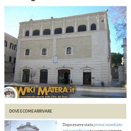
DOVE E COME ARRIVARE
Dopo essere stato
prima insiediato
nel rione Malve
e successivamente