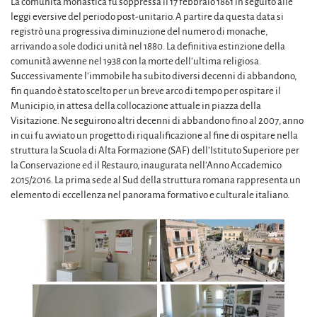
La comunità monastica fu soppressa il 17 febbraio 1861 in seguito alle
leggi eversive del periodo post-unitario. A partire da questa data si
registrò una progressiva diminuzione del numero di monache,
arrivando a sole dodici unità nel 1880. La definitiva estinzione della
comunità avvenne nel 1938 con la morte dell’ultima religiosa.
Successivamente l’immobile ha subito diversi decenni di abbandono,
fin quando è stato scelto per un breve arco di tempo per ospitare il
Municipio, in attesa della collocazione attuale in piazza della
Visitazione. Ne seguirono altri decenni di abbandono fino al 2007, anno
in cui fu avviato un progetto di riqualificazione al fine di ospitare nella
struttura la Scuola di Alta Formazione (SAF) dell’Istituto Superiore per
la Conservazione ed il Restauro, inaugurata nell’Anno Accademico
2015/2016. La prima sede al Sud della struttura romana rappresenta un
elemento di eccellenza nel panorama formativo e culturale italiano.