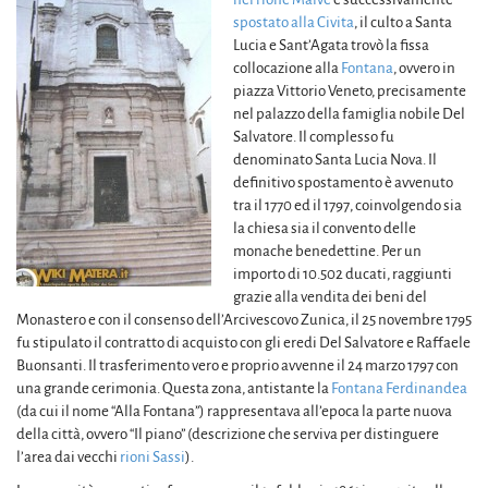
spostato alla Civita
, il culto a Santa
Lucia e Sant’Agata trovò la fissa
collocazione alla
Fontana
, ovvero in
piazza Vittorio Veneto, precisamente
nel palazzo della famiglia nobile Del
Salvatore. Il complesso fu
denominato Santa Lucia Nova. Il
definitivo spostamento è avvenuto
tra il 1770 ed il 1797, coinvolgendo sia
la chiesa sia il convento delle
monache benedettine. Per un
importo di 10.502 ducati, raggiunti
grazie alla vendita dei beni del
Monastero e con il consenso dell’Arcivescovo Zunica, il 25 novembre 1795
fu stipulato il contratto di acquisto con gli eredi Del Salvatore e Raffaele
Buonsanti. Il trasferimento vero e proprio avvenne il 24 marzo 1797 con
una grande cerimonia. Questa zona, antistante la
Fontana Ferdinandea
(da cui il nome “Alla Fontana”) rappresentava all’epoca la parte nuova
della città, ovvero “Il piano” (descrizione che serviva per distinguere
l’area dai vecchi
rioni Sassi
).