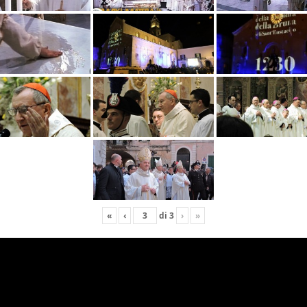
«
‹
di
3
›
»