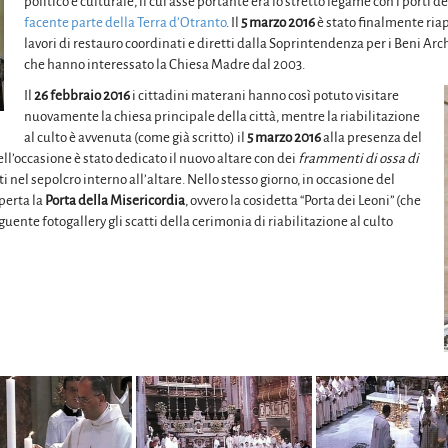
politico e culturale, il cui asse portante era lo stretto legame con i porti
facente parte della Terra d’Otranto
. Il
5 marzo 2016
è stato finalmente ria
lavori di restauro coordinati e diretti dalla Soprintendenza per i Beni Arch
che hanno interessato la Chiesa Madre dal 2003.
Il
26 febbraio 2016
i cittadini materani hanno così potuto visitare
nuovamente la chiesa principale della città, mentre la riabilitazione
al culto è avvenuta (come già scritto) il
5 marzo 2016
alla presenza del
nell’occasione è stato dedicato il nuovo altare con dei
frammenti di ossa di
ti nel sepolcro interno all’altare. Nello stesso giorno, in occasione del
perta la
Porta della Misericordia
, ovvero la cosidetta “Porta dei Leoni” (che
eguente fotogallery gli scatti della cerimonia di riabilitazione al culto