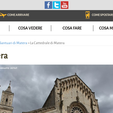
COME ARRIVARE
COME SPOSTARS
COSA VEDERE
COSA FARE
COSA M
i Santuari di Matera
>
La Cattedrale di Matera
era