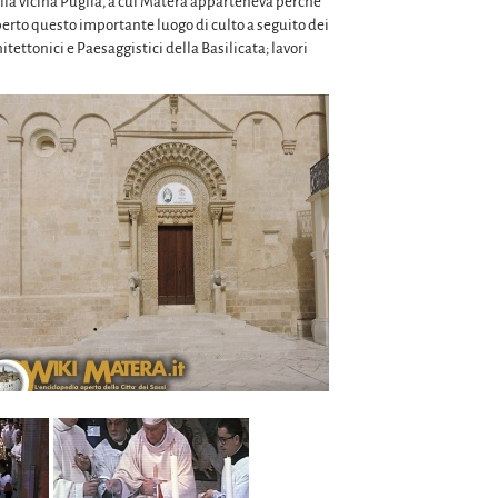
 della vicina Puglia, a cui Matera apparteneva perchè
perto questo importante luogo di culto a seguito dei
itettonici e Paesaggistici della Basilicata; lavori