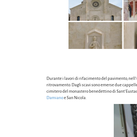
Durante i lavori di rifacimento del pavimento, nell’
ritrovamento. Dagli scavi sono emerse due cappelle
cimitero del monastero benedettino di Sant’Eustach
Damiano
e San Nicola.