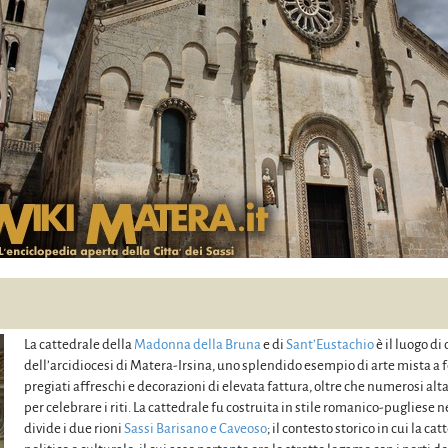
La cattedrale della
Madonna della Bruna
e di
Sant’Eustachio
è il luogo di
dell’arcidiocesi di Matera-Irsina, uno splendido esempio di arte mista a f
pregiati affreschi e decorazioni di elevata fattura, oltre che numerosi alta
per celebrare i riti. La cattedrale fu costruita in stile romanico-pugliese ne
divide i due rioni
Sassi Barisano e Caveoso
; il contesto storico in cui la 