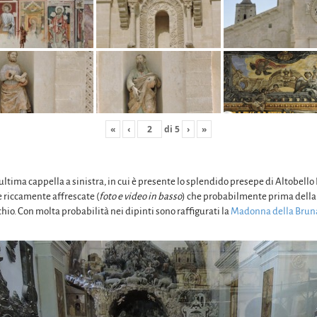
«
‹
di
5
›
»
ultima cappella a sinistra, in cui è presente lo splendido presepe di Altobello
 riccamente affrescate (
foto e video in basso
) che probabilmente prima della 
io. Con molta probabilità nei dipinti sono raffigurati la
Madonna della Brun