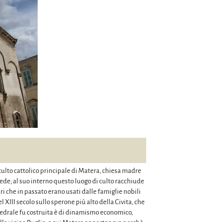
 culto cattolico principale di Matera, chiesa madre
ede; al suo interno questo luogo di culto racchiude
ri che in passato erano usati dalle famiglie nobili
l XIII secolo sullo sperone più alto della Civita, che
cattedrale fu costruita è di dinamismo economico,