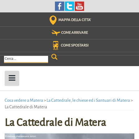
Skip
to
content
MAPPA DELLA CITTA'
COME ARRIVARE
COME SPOSTARSI
Ricerca
per:
Cosa vedere a Matera
>
La Cattedrale, le chiese ed i Santuari di Matera
>
La Cattedrale di Matera
La Cattedrale di Matera