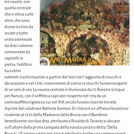
tre navate, con
quella centrale
che si eleva sulle
altre, che sono
divise tra loro da
arcate a tutto
sesto sostenute
da dieci colonne
sormontate da
capitelli in
pietra; l’edificio
ha subìto
notevoli trasformazioni a partire dal 1627 con l’aggiunta di stucchi e
decorazioni e nel 1776 i rivestimenti di cornici e stucchi furono ricoperti
di un velo di oro. La navata centrale è illuminata da 10 finestre (cinque
per fianco), con il soffitto a capriate ricoperto nel 1719 da un
controsoffitto ligneo su cui nel XIX secolo furono inserite tre tele
dipinte dal calabrese Battista Santoro. Di rilievo è un affresco bizantino
risalente al 1270 della Madonna della Bruna con il Bambino
benedicente con due dita, attribuito a Rinaldo di Taranto e ubicato
sull’altare della prima campata della navata sinistra detta “Della
Bruna”; all’artista citato poc’anzi è attribuita anche una composizione