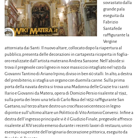
sovrastato dalla
grande pala
eseguita da
Fabrizio
Santafede
raffigurante la
Vergine
attorniata dai Santi. Il nuovo altare, collocato dopo la riapertura al
pubblico, presenta delle decorazioni in cartapesta ricoperta in foglia-
oro realizzate dall’artista materano Andrea Sansone. Nell’abside si
trova il pregevole coro ligneo in noce massiccio intagliato nel 1453 da
Giovanni Tantino di Ariano Irpino, diviso in ben 60 stalli. In alto, a destra
del presbiterio, si staglia un organo con duemila canne. Sulla prima
porta della navata destra si trova una Madonna delle Grazie tra i santi
Ilario e Giovanni da Matera, opera di Domizio Persio risalente al 1592,
sulla porta dei leoni una tela di Carlo Rosa del 1652 raffigurante San
Gaetano, sul terzo altare destro un crocifisso seicentesco in legno
dipinto e sull’ultimo altare un Polittico di Vito Antonio Conversi. Infine a
destra dell’ingresso principale vi è il Giudizio Finale, pregevole affresco
risalente al XIV secolo emerso durante i recenti lavori di restauro, unico
esempio superstite dell’originaria decorazione pittorica, eseguito da