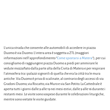
L’unica strada che consente alle automobili di accedere in piazza
Duomo è via Duomo. L’intera area è soggetta a ZTL (maggiori
informazioni nell’approfondimento “
Come spostarsi a Matera
“), per cui
consigliamo di raggiungere piazza Duomo a piedi per ammirare le
vedute mozzafiato dalla parte alta della Civita di Matera e per respirare
l’atmosfera tra i palazzi signorili di quella che era la città tra le mura
antiche. Via Duomo è priva di scalinate, al contrario degli accessi di via
Gradoni Duomo, via Riscatto, via Muro e via San Potito. La Cattedrale è
aperta tutti i giorni dalle 9 alle 19 nei mesi estivi, dalle 9 alle 16 durante i
restanti mesi. Le visite sono sospese durante le celebrazioni liturgiche,
mentre sono vietate le visite guidate.