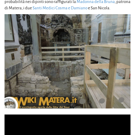
probabilità nei dipinti sono raffigurati la
Madonna della Bruna
, patrona
di Matera, i due
Santi Medici Cosma e Damiano
e San Nicola.