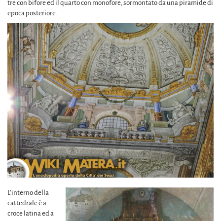
tre con bifore ed il quarto con monofore, sormontato da una piramide di
epoca posteriore.
L’interno della
cattedrale è a
croce latina ed a