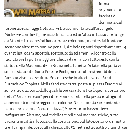
forma
originaria. La
facciata è
dominata dal
rosone a sedici raggi (
foto a sinistra
), sormontato dall’arcangelo
Michele e con due figure maschili ai lati ed un’altra in basso che funge
da Atlante. Il rosone è affiancato da 4 colonnine, mentre dal frontone
scendono altre 12 colonnine pensili, simboleggianti rispettivamente i 4
evangelisti ed i 12 apostoli, sostenute da telamoni. Al centro della
facciata vi è la porta maggiore, chiusa da un arco a tutto sesto con la
statua della Madonna della Bruna nella lunetta. Ai lati della porta vi
sono le statue dei Santi Pietro e Paolo, mentre alle estremità della
facciata vi sono le sculture Seicentesche in altorilievo dei Santi
Eustachio e Teopista. Nella facciata destra, posta su piazza Duomo, vi
sono altre due porte delle quali la più caratteristica è quella posteriore
detta “Porta dei leoni”, per i due leoni scolpiti nella pietra e raffigurati
accovacciati mentre reggono le colonne. Nella lunetta sormontante
l’altra porta, detta “Porta di piazza”, è inserito un bassorilievo
raffigurante Abramo, padre delle tre religioni monoteistiche, tutte
presenti in città all’epoca della costruzione. Sul lato posteriore sinistro
vi è il campanile, coevo alla chiesa, alto 52 metri ed a quattro piani, di cui