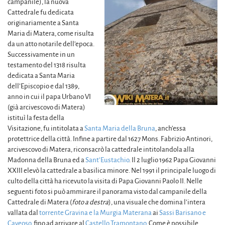
campanile), la nuova
Cattedrale fu dedicata
originariamente a Santa
Maria di Matera, come risulta
da un atto notarile dell’epoca.
Successivamente in un
testamento del 1318 risulta
dedicata a Santa Maria
dell’Episcopio e dal 1389,
anno in cui il papa Urbano VI
(già arcivescovo di Matera)
istituì la festa della
Visitazione, fu intitolata a
Santa Maria della Bruna
, anch’essa
protettrice della città. Infine a partire dal 1627 Mons. Fabrizio Antinori,
arcivescovo di Matera, riconsacrò la cattedrale intitolandola alla
Madonna della Bruna ed a
Sant’Eustachio
. Il 2 luglio 1962 Papa Giovanni
XXIII elevò la cattedrale a basilica minore. Nel 1991 il principale luogo di
culto della città ha ricevuto la visita di Papa Giovanni Paolo II. Nelle
seguenti foto si può ammirare il panorama visto dal campanile della
Cattedrale di Matera (
foto a destra
), una visuale che domina l’intera
vallata dal
torrente Gravina e la Murgia Materana
ai
Sassi Barisano e
Caveoso
, fino ad arrivare al
Castello Tramontano
. Come è possibile