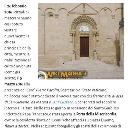
Il
26 febbraio
2016
i cittadini
materani hanno
così potuto
visitare
nuovamente la
chiesa
principale della
città, mentre la
riabilitazione al
culto è avvenuta
(come già
scritto) il
5
marzo 2016
alla
presenza del
Card. Pietro Parolin
, Segretario di Stato Vaticano;
nell’occasione è stato dedicato il nuovo altare con dei
frammenti di ossa
di San Giovanni da Matera e
Sant’Eustachio
, conservati nel sepolcro
interno all’altare. Nello stesso giorno, in occasione del Santo Giubileo
indetto da Papa Francesco, è stata aperta la
Porta della Misericordia
,
ovvero la cosidetta “Porta dei Leoni” (che affaccia su piazza Duomo,
figura a destra
). Nella seguente fotogallery gli scatti della cerimonia di