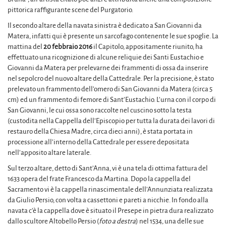
pittorica raffigurante scene del Purgatorio.
Il secondo altare della navata sinistra è dedicato a San Giovanni da
Matera, infatti qui è presente un sarcofago contenente le sue spoglie. La
mattina del
20 febbraio 2016
il Capitolo, appositamente riunito, ha
effettuato una ricognizione di alcune reliquie dei Santi Eustachio e
Giovanni da Matera per prelevarne dei frammenti di ossa da inserire
nel sepolcro del nuovo altare della Cattedrale. Per la precisione, è stato
prelevato un frammento dell’omero di San Giovanni da Matera (circa 5
cm) ed un frammento di femore di Sant’Eustachio. L’urna con il corpo di
San Giovanni, le cui ossa sono raccolte nel cuscino sotto la testa
(custodita nella Cappella dell’Episcopio per tutta la durata dei lavori di
restauro della Chiesa Madre, circa dieci anni), è stata portata in
processione all’interno della Cattedrale per essere depositata
nell’apposito altare laterale.
Sul terzo altare, detto di Sant’Anna, vi è una tela di ottima fattura del
1633 opera del frate Francesco da Martina. Dopo la cappella del
Sacramento vi è la cappella rinascimentale dell’Annunziata realizzata
da Giulio Persio, con volta a cassettoni e pareti a nicchie. In fondo alla
navata c’è la cappella dove è situato il Presepe in pietra dura realizzato
dallo scultore Altobello Persio (
foto a destra
) nel 1534, una delle sue