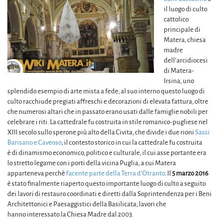
il luogo di culto
cattolico
principale di
Matera, chiesa
madre
dell’arcidiocesi
di Matera-
Irsina, uno
splendido esempio di arte mista a fede; al suo interno questo luogo di
culto racchiude pregiati affreschi e decorazioni di elevata fattura, oltre
che numerosi altari che in passato erano usati dalle famiglie nobili per
celebrare i riti. La cattedrale fu costruita in stile romanico-pugliese nel
XIII secolo sullo sperone più alto della Civita, che divide i due rioni
Sassi
Barisano e Caveoso
; il contesto storico in cui la cattedrale fu costruita
è di dinamismo economico, politico e culturale, il cui asse portante era
lo stretto legame con i porti della vicina Puglia, a cui Matera
apparteneva perchè
facente parte della Terra d’Otranto
. Il
5 marzo 2016
è stato finalmente riaperto questo importante luogo di culto a seguito
dei lavori di restauro coordinati e diretti dalla Soprintendenza per i Beni
Architettonici e Paesaggistici della Basilicata; lavori che
hanno interessato la Chiesa Madre dal 2003.