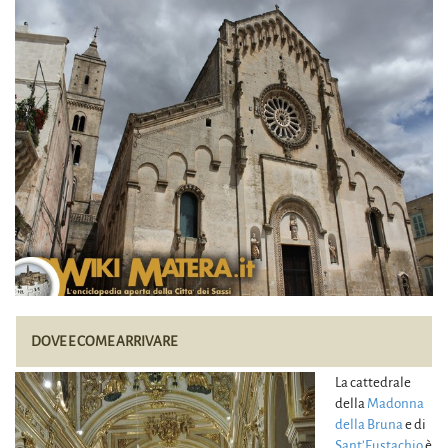
DOVE E COME ARRIVARE
La cattedrale
della
Madonna
della Bruna
e di
Sant’Eustachio
è