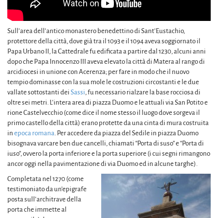
Sull’area dell’antico monastero benedettino di Sant’Eustachio,
protettore della città, dove già tra il 1093 e il 1094 aveva soggiornato il
Papa Urbano II, la Cattedrale fu edificata a partire dal 1230, alcuni anni
dopo che Papa Innocenzo III aveva elevato la città di Matera al rango di
arcidiocesi in unione con Acerenza; per fare in modo che il nuovo
tempio dominasse con la sua mole le costruzioni circostanti e le due
vallate sottostanti dei
Sassi
, fu necessario rialzare la base rocciosa di
oltre sei metri. L’intera area di piazza Duomo e le attuali via San Potito e
rione Castelvecchio (come dice il nome stesso il luogo dove sorgeva il
primo castello della città) erano protette da una cinta di mura costruita
in
epoca romana
. Per accedere da piazza del Sedile in piazza Duomo
bisognava varcare ben due cancelli, chiamati “Porta di suso” e “Porta di
iuso”, ovvero la porta inferiore e la porta superiore (i cui segni rimangono
ancor oggi nella pavimentazione di via Duomo ed in alcune targhe).
Completata nel 1270 (come
testimoniato da un’epigrafe
posta sull’architrave della
porta che immette al