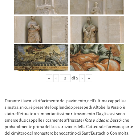
«
‹
di
5
›
»
Durante i lavori di rifacimento del pavimento, nell’ultima cappella a
sinistra, in cui è presente lo splendido presepe di Altobello Persio, è
stato effettuato un importantissimo ritrovamento. Dagli scavi sono
emerse due cappelle riccamente affrescate (
foto e video in basso
) che
probabilmente prima della costruzione della Cattedrale facevano parte
del cimitero del monastero benedettino di Sant’Eustachio. Con molta