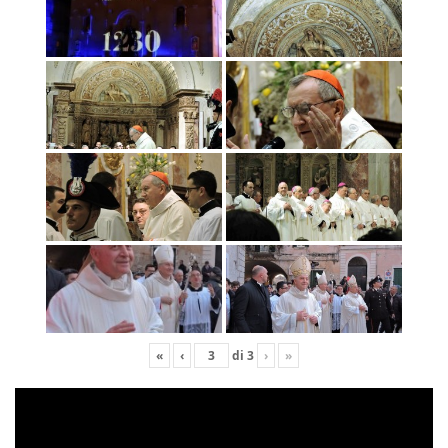
«
‹
di
3
›
»