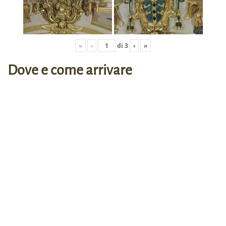
«
‹
di
3
›
»
Dove e come arrivare