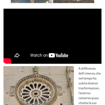
A differenza
dell’interno, che
nel tempo ha
subito diverse
trasformazioni,
l’esterno
conserva quasi
intatta la sua