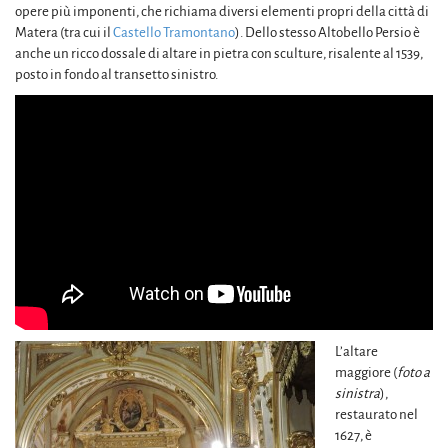
opere più imponenti, che richiama diversi elementi propri della città di
Matera (tra cui il
Castello Tramontano
). Dello stesso Altobello Persio è
anche un ricco dossale di altare in pietra con sculture, risalente al 1539,
posto in fondo al transetto sinistro.
L’altare
maggiore (
foto a
sinistra
),
restaurato nel
1627, è