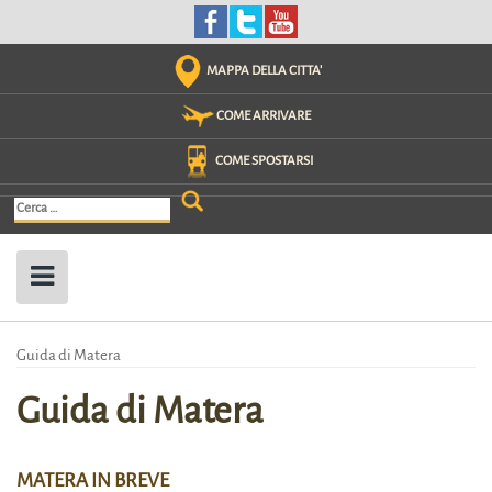
Skip
to
content
MAPPA DELLA CITTA'
COME ARRIVARE
COME SPOSTARSI
Ricerca
per:
Guida di Matera
Guida di Matera
MATERA IN BREVE