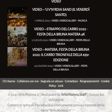
VIDEO
VIDEO – ‘U V’N’RDIA SAND (IL VENERDÌ
SANTO)
7 APRILE 2023 /
VIDEO
,
VIDEOGALLERY - MUSICA
VIDEO – STRAPPO DEL CARRO 2022 •
FESTA DELLA BRUNA MATERA 4K
5 LUGLIO 2022 /
VIDEO
,
VIDEOGALLERY - FESTA DELLA
BRUNA
VIDEO – MATERA, FESTA DELLA BRUNA
2022: IL CARRO TRIONFALE DELLA 633^
EDIZIONE
24 GIUGNO 2022 /
VIDEO
,
VIDEOGALLERY - FESTA
DELLA BRUNA
Chi Siamo
-
Collabora con noi
-
Segnala un abuso
-
Contattaci
-
Ringraziamenti
-
Cookie
Policy
-
Link
© 2021
WikiMatera.it
| Realizzato da
WikiMatera Staff
| Online dal
12/11/2008
Contenuti testuali riproducibili liberamente previa citazione della
fonte "WikiMatera.it"