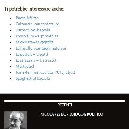
Ti potrebbe interessare anche:
Baccalà fritto
Calzoncini con confetture
Carpaccio di baccalà
I porcellini – ‘U pjrciddizz
La cicirata – La cjcjrdèt
Le friselle, i cantucci materani
Le pettole – ‘U pattl
Le strazzate – ‘U strazzèt
Mostaccioli
Pane dell’Immacolata – ‘U fcjlatjdd
Spaghetti al baccalà
RECENTI
NICOLA FESTA, FILOLOGO E POLITICO