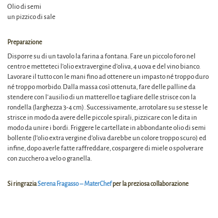
Olio di semi
un pizzico di sale
Preparazione
Disporre su di un tavolo la farina a fontana. Fare un piccolo foro nel
centro e metteteci l’olio extravergine d’oliva, 4 uova e del vino bianco.
Lavorare il tutto con le mani fino ad ottenere un impasto né troppo duro
né troppo morbido. Dalla massa così ottenuta, fare delle palline da
stendere con l’ausilio di un matterello e tagliare delle strisce con la
rondella (larghezza 3-4 cm). Successivamente, arrotolare su se stesse le
strisce in modo da avere delle piccole spirali, pizzicare con le dita in
modo da unire i bordi. Friggere le cartellate in abbondante olio di semi
bollente (l’olio extra vergine d’oliva darebbe un colore troppo scuro) ed
infine, dopo averle fatte raffreddare, cospargere di miele o spolverare
con zucchero a velo o granella.
Si ringrazia
Serena Fragasso – MaterChef
per la preziosa collaborazione