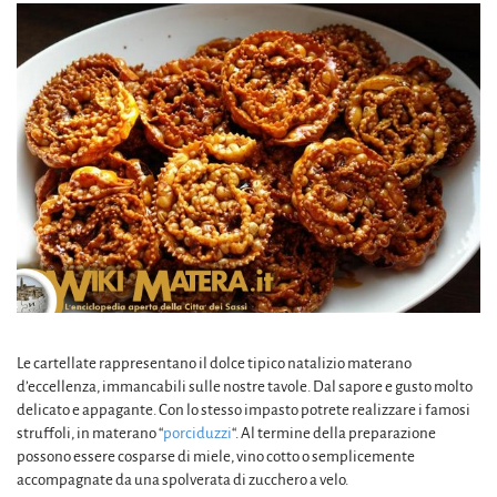
Le cartellate rappresentano il dolce tipico natalizio materano
d’eccellenza, immancabili sulle nostre tavole. Dal sapore e gusto molto
delicato e appagante. Con lo stesso impasto potrete realizzare i famosi
struffoli, in materano “
porciduzzi
“. Al termine della preparazione
possono essere cosparse di miele, vino cotto o semplicemente
accompagnate da una spolverata di zucchero a velo.