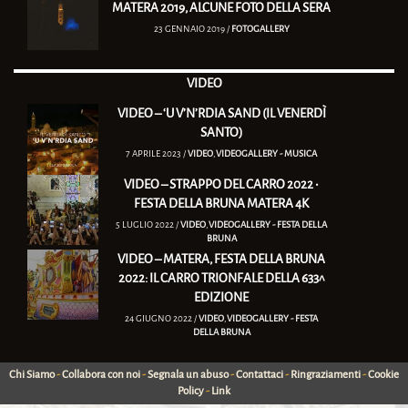
MATERA 2019, ALCUNE FOTO DELLA SERA
23 GENNAIO 2019 /
FOTOGALLERY
VIDEO
VIDEO – ‘U V’N’RDIA SAND (IL VENERDÌ
SANTO)
7 APRILE 2023 /
VIDEO
,
VIDEOGALLERY - MUSICA
VIDEO – STRAPPO DEL CARRO 2022 •
FESTA DELLA BRUNA MATERA 4K
5 LUGLIO 2022 /
VIDEO
,
VIDEOGALLERY - FESTA DELLA
BRUNA
VIDEO – MATERA, FESTA DELLA BRUNA
2022: IL CARRO TRIONFALE DELLA 633^
EDIZIONE
24 GIUGNO 2022 /
VIDEO
,
VIDEOGALLERY - FESTA
DELLA BRUNA
Chi Siamo
-
Collabora con noi
-
Segnala un abuso
-
Contattaci
-
Ringraziamenti
-
Cookie
Policy
-
Link