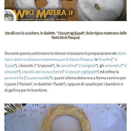
(taralli con lo zucchero, in dialetto “
Vjscutt n’gjljppèt
“, dolce tipico materano delle
festività di Pasqua)
Durante questa settimana le donne iniziavano la preparazione dei
dolci
tipici della tradizione materana per la Santa Pasqua
: le
friselle
(“
‘U
frjsed
“), i biscotti (“
‘U vjscutt
“), le
cancelle
(“
‘U cangedr
“), gli
amaretti
(“
‘
U
strazzèt
“), i
taralli con lo zucchero
(“
‘U vjscutt n’gjljppèt
“) ed infine la
pannarella
(“
La pannarèdd
“); quest’ultimo dolce era a forma cestino per
il pane (“
Panare
“, in dialetto “
Panèr
“), oppure di cavallo per i bambini e
di gallina per le bambine.