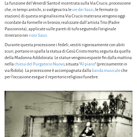
La funzione del Venerdì Santo è incentrata sulla Via Crucis, processione
che, in tempi antichi, si svolgeva tra le
vie dei Sassi
; le fermate (o
stazioni) di questa originalissima Via Crucis materana vengono oggi
ricordate da formelle in bronzo, realizzate dall’artista Tito (Padre
Passionista), applicate sulle pareti di tufo seguendo l’originale
itinerario nei
rioni Sassi
.
Durante questa processione i fedeli, vestiti rigorosamente con abiti
scuri, portano in spalla la statua di Gesù Cristo morto, seguita da quella
della Madonna Addolorata. Le statue vengono esposte fin dalla mattina
nella
chiesa del Purgatorio Nuovo
, situata “
Al piano
” (precisamente in
via Ridola). La processione è accompagnata dalla
banda musicale
che
per l’occasione esegue il repertorio religioso funebre.