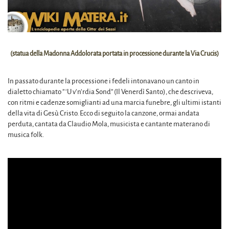
(statua della Madonna Addolorata portata in processione durante la Via Crucis)
In passato durante la processione i fedeli intonavano un canto in
dialetto chiamato ” ‘U v’n’rdia Sond” (Il Venerdì Santo), che descriveva,
con ritmi e cadenze somiglianti ad una marcia funebre, gli ultimi istanti
della vita di Gesù Cristo. Ecco di seguito la canzone, ormai andata
perduta, cantata da Claudio Mola, musicista e cantante materano di
musica folk.