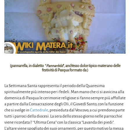
(pannarella, in dialetto “
Pannarèdd
“, anch’esso dolce tipico materano delle
festività di Pasqua formato da )
La Settimana Santa rappresenta il periodo della Quaresima
spiritualmente più intenso per i fedeli. Man mano che ci si avvicina alla
domenica di Pasqua le cerimonie religiose si fanno sempre più affollate
a partire dalla Consacrazione degli Oli, il Giovedì Santo, con la funzione
che si svolge in
Cattedrale
, presieduta dal Vescovo, a cui prendono parte
tutti i parroci della diocesi. La sera dello stesso giorno nelle parrocchie
viene ricordata l’ “Ultima Cena” con la classica “Lavanda dei piedi”.
L’altare viene spogliato dei suoi ornamenti, per questo motivo la messa