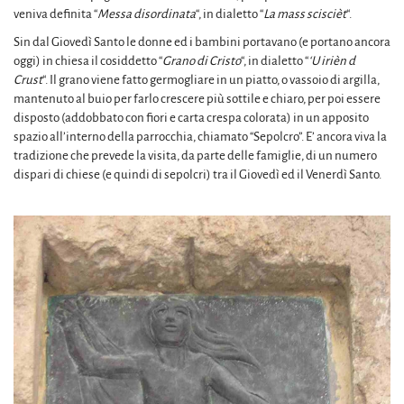
veniva definita “
Messa disordinata
“, in dialetto “
La mass sciscièt
“.
Sin dal Giovedì Santo le donne ed i bambini portavano (e portano ancora
oggi) in chiesa il cosiddetto “
Grano di Cristo
“, in dialetto “
‘U irièn d
Crust
“. Il grano viene fatto germogliare in un piatto, o vassoio di argilla,
mantenuto al buio per farlo crescere più sottile e chiaro, per poi essere
disposto (addobbato con fiori e carta crespa colorata) in un apposito
spazio all’interno della parrocchia, chiamato “Sepolcro”. E’ ancora viva la
tradizione che prevede la visita, da parte delle famiglie, di un numero
dispari di chiese (e quindi di sepolcri) tra il Giovedì ed il Venerdì Santo.