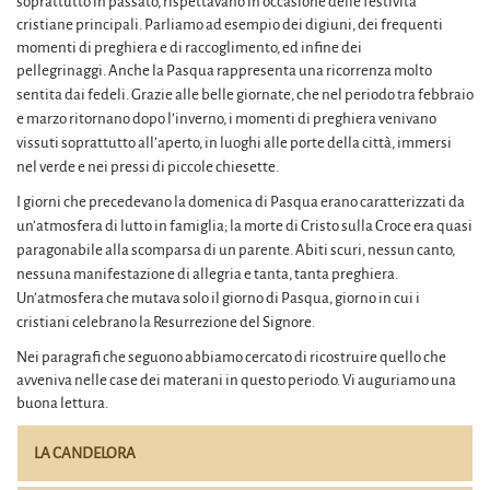
soprattutto in passato, rispettavano in occasione delle festività
cristiane principali. Parliamo ad esempio dei digiuni, dei frequenti
momenti di preghiera e di raccoglimento, ed infine dei
pellegrinaggi.
Anche la Pasqua rappresenta una ricorrenza molto
sentita dai fedeli. Grazie alle belle giornate, che nel periodo tra febbraio
e marzo ritornano dopo l’inverno, i momenti di preghiera venivano
vissuti soprattutto all’aperto, in luoghi alle porte della città, immersi
nel verde e nei pressi di piccole chiesette.
I giorni che precedevano la domenica di Pasqua erano caratterizzati da
un’atmosfera di lutto in famiglia; la morte di Cristo sulla Croce era quasi
paragonabile alla scomparsa di un parente. Abiti scuri, nessun canto,
nessuna manifestazione di allegria e tanta, tanta preghiera.
Un’atmosfera che mutava solo il giorno di Pasqua, giorno in cui i
cristiani celebrano la Resurrezione del Signore.
Nei paragrafi che seguono abbiamo cercato di ricostruire quello che
avveniva nelle case dei materani in questo periodo. Vi auguriamo una
buona lettura.
LA CANDELORA