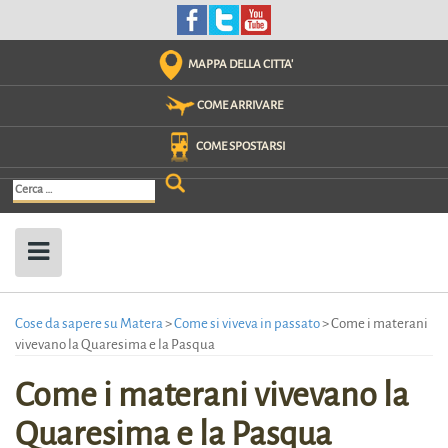
Skip
to
content
MAPPA DELLA CITTA'
COME ARRIVARE
COME SPOSTARSI
Ricerca
per:
Cose da sapere su Matera
>
Come si viveva in passato
>
Come i materani
vivevano la Quaresima e la Pasqua
Come i materani vivevano la
Quaresima e la Pasqua