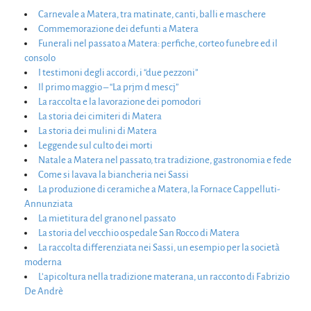
Carnevale a Matera, tra matinate, canti, balli e maschere
Commemorazione dei defunti a Matera
Funerali nel passato a Matera: perfiche, corteo funebre ed il
consolo
I testimoni degli accordi, i “due pezzoni”
Il primo maggio – “La prjm d mescj”
La raccolta e la lavorazione dei pomodori
La storia dei cimiteri di Matera
La storia dei mulini di Matera
Leggende sul culto dei morti
Natale a Matera nel passato, tra tradizione, gastronomia e fede
Come si lavava la biancheria nei Sassi
La produzione di ceramiche a Matera, la Fornace Cappelluti-
Annunziata
La mietitura del grano nel passato
La storia del vecchio ospedale San Rocco di Matera
La raccolta differenziata nei Sassi, un esempio per la società
moderna
L’apicoltura nella tradizione materana, un racconto di Fabrizio
De Andrè