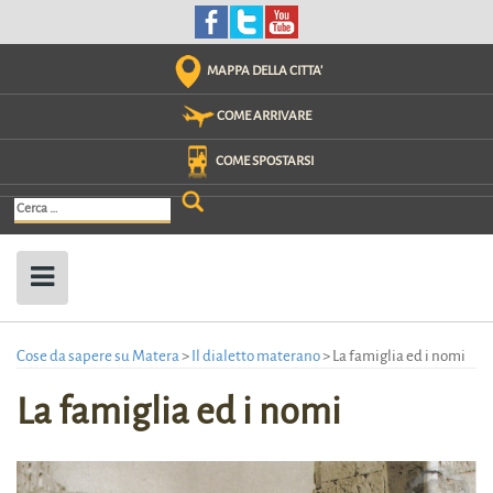
Skip
to
content
MAPPA DELLA CITTA'
COME ARRIVARE
COME SPOSTARSI
Ricerca
per:
Cose da sapere su Matera
>
Il dialetto materano
>
La famiglia ed i nomi
La famiglia ed i nomi