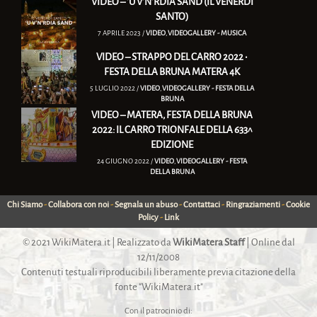
VIDEO – ‘U V’N’RDIA SAND (IL VENERDÌ
SANTO)
7 APRILE 2023 /
VIDEO
,
VIDEOGALLERY - MUSICA
VIDEO – STRAPPO DEL CARRO 2022 •
FESTA DELLA BRUNA MATERA 4K
5 LUGLIO 2022 /
VIDEO
,
VIDEOGALLERY - FESTA DELLA
BRUNA
VIDEO – MATERA, FESTA DELLA BRUNA
2022: IL CARRO TRIONFALE DELLA 633^
EDIZIONE
24 GIUGNO 2022 /
VIDEO
,
VIDEOGALLERY - FESTA
DELLA BRUNA
Chi Siamo
-
Collabora con noi
-
Segnala un abuso
-
Contattaci
-
Ringraziamenti
-
Cookie
Policy
-
Link
© 2021
WikiMatera.it
| Realizzato da
WikiMatera Staff
| Online dal
12/11/2008
Contenuti testuali riproducibili liberamente previa citazione della
fonte "WikiMatera.it"
Con il patrocinio di: