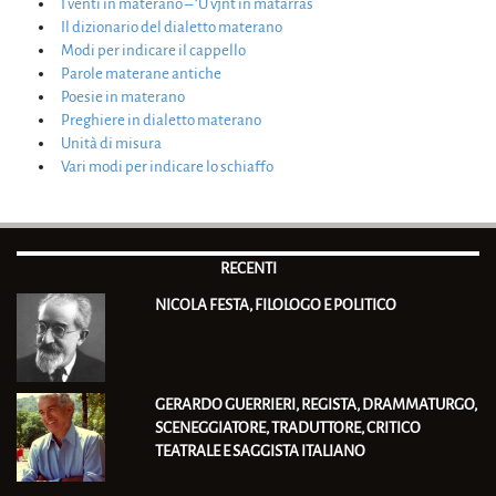
I venti in materano – ‘U vjnt in matarras
Il dizionario del dialetto materano
Modi per indicare il cappello
Parole materane antiche
Poesie in materano
Preghiere in dialetto materano
Unità di misura
Vari modi per indicare lo schiaffo
RECENTI
NICOLA FESTA, FILOLOGO E POLITICO
GERARDO GUERRIERI, REGISTA, DRAMMATURGO,
SCENEGGIATORE, TRADUTTORE, CRITICO
TEATRALE E SAGGISTA ITALIANO