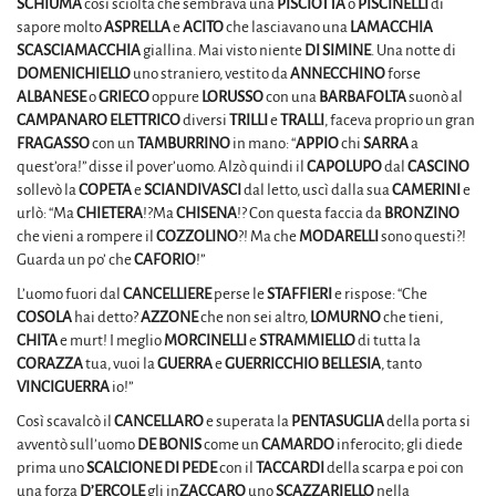
SCHIUMA
così sciolta che sembrava una
PISCIOTTA
o
PISCINELLI
di
sapore molto
ASPRELLA
e
ACITO
che lasciavano una
LAMACCHIA
SCASCIAMACCHIA
giallina. Mai visto niente
DI
SIMINE
. Una notte di
DOMENICHIELLO
uno straniero, vestito da
ANNECCHINO
forse
ALBANESE
o
GRIECO
oppure
LORUSSO
con una
BARBAFOLTA
suonò al
CAMPANARO
ELETTRICO
diversi
TRILLI
e
TRALLI
, faceva proprio un gran
FRAGASSO
con un
TAMBURRINO
in mano: “
APPIO
chi
SARRA
a
quest’ora!” disse il pover’uomo. Alzò quindi il
CAPOLUPO
dal
CASCINO
sollevò la
COPETA
e
SCIANDIVASCI
dal letto, uscì dalla sua
CAMERINI
e
urlò: “Ma
CHIETERA
!?Ma
CHISENA
!? Con questa faccia da
BRONZINO
che vieni a rompere il
COZZOLINO
?! Ma che
MODARELLI
sono questi?!
Guarda un po’ che
CAFORIO
!”
L’uomo fuori dal
CANCELLIERE
perse le
STAFFIERI
e rispose: “Che
COSOLA
hai detto?
AZZONE
che non sei altro,
LOMURNO
che tieni,
CHITA
e murt! I meglio
MORCINELLI
e
STRAMMIELLO
di tutta la
CORAZZA
tua, vuoi la
GUERRA
e
GUERRICCHIO
BELLESIA
, tanto
VINCIGUERRA
io!”
Così scavalcò il
CANCELLARO
e superata la
PENTASUGLIA
della porta si
avventò sull’uomo
DE BONIS
come un
CAMARDO
inferocito; gli diede
prima uno
SCALCIONE
DI PEDE
con il
TACCARDI
della scarpa e poi con
una forza
D’ERCOLE
gli in
ZACCARO
uno
SCAZZARIELLO
nella