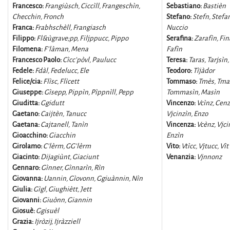
Francesco:
Frangiùsch, Ciccìll, Frangeschìn,
Sebastiano:
Bastièn
Checchin, Fronch
Stefano:
Stefn, Stefa
Franca:
Frabhschèll, Frangiasch
Nuccio
Filippo:
Fl&ùgrave;pp, Filjppucc, Pippo
Serafina:
Zarafìn, Fina
Filomena:
F’làman, Mena
Fafìn
Francesco Paolo:
Cìcc’pòvl, Paulucc
Teresa:
Taras, Tarjsìn,
Fedele:
Fdàl, Fedelucc, Ele
Teodoro:
Tìjàdor
Felice/cia:
Flìsc, Flìcett
Tommaso:
Tmès, Tma
Giuseppe:
Gìsepp, Pippìn, Pìppnìll, Pepp
Tommasìn, Masìn
Giuditta:
Ggidutt
Vincenzo:
Vcìnz, Cenz
Gaetano:
Caijtèn, Tanucc
Vjcinzìn, Enzo
Gaetana:
Cajtanell, Tanìn
Vincenza:
Vcènz, Vjci
Gioacchino:
Giacchin
Enzìn
Girolamo:
C’lèrm, GG’lèrm
Vito:
Vtìcc, Vjtucc, Vìt
Giacinto:
Dijagiùnt, Giaciunt
Venanzia:
Vjnnonz
Gennaro:
Gìnner, Gìnnarìn, Rìn
Giovanna:
Uannin, Gìovonn, Ggiuànnin, Nìn
Giulia:
Gìgl, Giughiètt, Jett
Giovanni:
Giuònn, Giannin
Giosuè:
Ggisuèl
Grazia:
Ijròzij, Ijràzziell