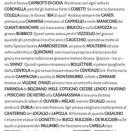
occhi e faceva
CAPRIOTTI DI GIOIA
. Rischiava così ogni volta le
CORONELLA
, perché gli batteva forte il
CORETTI
. Se invece la donna era
COLELLA
assai, le diceva:”
BIA
di qua!” Andava sempre ele
GANDI
,
portava una
CAMMISA
intonata col
CAPPIELLO
e nelle
MANICONE
dei
GUANTI BIANCHINI
, sul naso aveva i
BRUCOLI
e sulla
CAPOZZA
un
grosso
BUBBICO
. Quest’uomo aveva però il
VIZZIELLO
del gioco e
quando gli prendeva il ticchio anzi il
CALICCHIO
, spendeva molto al
lotto. Spesso faceva
AMBROSECCHIA
, un paio di
MOLITERNI
ed una
volta addirittura
QUINTANO
, non riusciva proprio a distaccarsi dal
gioco, era sempre indeciso se giocare o meno e diceva: “gioco si – no, si –
no,
SINNO
“. Quindi spesso rimaneva in
BOLLETTIERI
, e potevi spogliarlo
dalla
CENTOLA
in giù senza trovare neanche
CENTONZE
lire. Preferiva la
vita di
CAMPAGNA
a quella di
MONTEMURRO
, infatti a
ZIMMARI
teneva un
VILLONE
:
D’ANZI
ad esso c’era un orticella dove coltivava
FARINOLA
di
BELGRANO
,
MELE
–
COTUGNO
,
CECERE
,
LENOCI
,
FAVOINO
e
PISICCHIO
.
DE
VIETRO
alla
CASAMASSIMA
vi era una distesa
sterminata di alberi di
OLIVIERI
e
MELASI
, mentre
DI
LALLO
, senza
ombra di
DUBLA
c’era solo frescura. Egli amava svegliarsi molto presto al
CANTERINO
del
LOGALLO
e
LAPOLLA
. All’entrata di questo
CASALINO
c’erano tre statue di
LIONETTI
che
RUGGI
,
RUGGIERI
e
DE RUGGIERI
sulle
quali si posavano dei
PALUMBO
che facevano una
CARELLA
tipo