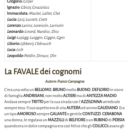
Gregorio:
Grìjer
Ignazio:
Gbizij, Gnazziùcc
Immacolata:
Maclet, Lallet, Clet
Lucia:
Ljcij, Luciett, Ciett
Lorenzo:
Larinz, Lorenzìn, Larinzìn
Leonardo:
Linord, Nardicc, Dicc
Luigi:
Lujùgg, Luiggin, Giggin, Ggin
Liborio:
Ljbberij, L’bbrucch
Luca:
Lich
Leopoldo:
Poldìn, Dinucc, Dìn
La FAVALE dei cognomi
Autore: Franco Campagna
C’era una volta un
BELLOMO
,
BRUNO
molto
BUONO
,
DEFLORIO
in viso e
di famiglia
ANDRISANI
, non molto
ALTIERI
ma di
ANTEZZA MADIO
.
Andava sempre
TRITTO
per la sua strada con l’
AZZILONNA
vertebrale
sempre tesa. Il suo aspetto era di vita
AUTERA
ed animo
GAUDIANO
. Era
un tipo
AMOROSO
sempre
GALANTE
e gentile
CONTUZZI
.
CERABONA
una donna, le regalava un
MAZZILLI
di
BELFIORE
o un
RUBINO
di
PERSIA
quando era in dolce compagnia era così felice che gli
COLUCCI
cavano gli