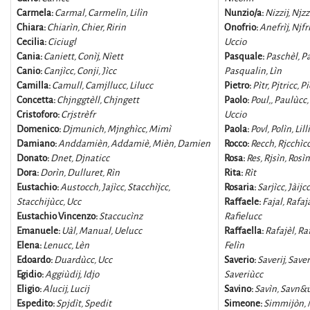
Carmela:
Carmal, Carmelìn, Lilìn
Nunzio/a:
Nizzij, Njz
Chiara:
Chiarìn, Chier, Ririn
Onofrio:
Anefrìj, Njfr
Cecilia:
Ciciugl
Uccio
Cania:
Caniett, Conìj, Nìett
Pasquale:
Paschèl, Pa
Canio:
Canjìcc, Conji, Jìcc
Pasqualin, Lìn
Camilla:
Camull, Camjllucc, Lilucc
Pietro:
Pìtr, Pjtricc, P
Concetta:
Chjnggtèll, Chjngett
Paolo:
Poul,, Paulùcc,
Cristoforo:
Crjstrèfr
Uccio
Domenico:
Djmunich, Mjnghìcc, Mimì
Paola:
Povl, Polìn, Lill
Damiano:
Anddamièn, Addamiè, Mièn, Damien
Rocco:
Recch, Rjcchìc
Donato:
Dnet, Djnaticc
Rosa:
Res, Rjsìn, Rosìn
Dora:
Dorìn, Dulluret, Rìn
Rita:
Rìt
Eustachio:
Austocch, Jajìcc, Stacchìjcc,
Rosaria:
Sarjìcc, Jàijcc
Stacchijùcc, Ucc
Raffaele:
Fajal, Rafaja
Eustachio Vincenzo:
Staccucìnz
Rafielucc
Emanuele:
Uàl, Manual, Uelucc
Raffaella:
Rafajèl, Raf
Elena:
Lenucc, Lèn
Felìn
Edoardo:
Duardùcc, Ucc
Saverio:
Saverij, Saver
Egidio:
Aggiùdij, Idjo
Saveriùcc
Eligio:
Alucij, Lucij
Savino:
Savìn, Savn&
Espedito:
Spjdìt, Spedit
Simeone:
Simmijòn, 