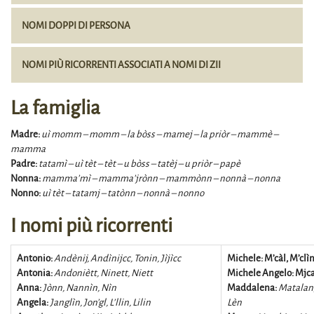
NOMI DOPPI DI PERSONA
NOMI PIÙ RICORRENTI ASSOCIATI A NOMI DI ZII
La famiglia
Madre:
uì momm – momm – la bòss – mamej – la priòr – mammè –
mamma
Padre:
tatamì – uì tèt – tèt – u bòss – tatèj – u priòr – papè
Nonna:
mamma’mì – mamma’jrònn – mammònn – nonnà – nonna
Nonno:
uì tèt – tatamj – tatònn – nonnà – nonno
I nomi più ricorrenti
Antonio:
Andènij, Andìnijcc, Tonin, Jìjìcc
Michele: M’càl, M’clì
Antonia:
Andoniètt, Ninett, Niett
Michele Angelo: Mjc
Anna:
Jònn, Nannìn, Nìn
Maddalena:
Matalan,
Angela:
Janglìn, Jon’gl, L’llin, Lilin
Lèn