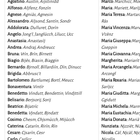
Agostino:
Austìn, Aijstinìdd
Marco:
Marchicc, Mo
Alfonso:
Aljfenz, Fonzìn
Maria:
Mariett, Marìj
Agnese:
Agniàs, Agnesin
Maria Teresa:
Martara
Alessandro:
Aljsond, Santìn, Sondr
Ràs
Addolorata:
Dulluret, Dorìn
Maria Vincenza:
Marv
Angelo:
Jong’l, Janglùcch, Lìlucc, Ucc
V’cènz
Anastasia:
Anastasìj
Maria Giuseppa:
Marg
Andrea:
Andraj, Andreucc
Gseppin
Bruna:
Vrìn, Brìn, Bìrnett
Maria Giovanna:
Mar
Biagio:
Bijès, Biasin, Biaggin
Margherita:
Mariarìt
Bernardo:
Bjrnoll, Bìllardiìn, Dìn, Dinucc
Maria Arcangela:
Mar
Brigida:
Abbrusc’t
Arcongl
Bartolomeo:
Bartlumej, Bortl, Meucc
Maria Rosaria:
Marias
Bonaventura:
Vintìr
Sarìjcc
Benedetto:
Vindutt, Bendettin, Vìndjttill
Maria Giuditta:
Marg
Belisario:
Berjsorij, Sorij
Ggidutt
Beatrice:
Bijatrìc
Maria Michela:
Marm
Benedetta:
Vjndatt, Bjndatt
Maria Eustachia:
Mar
Cosimo:
Chesm, Chjsmùcch, Mijùcch
Maria Donata:
Marià
Caterina:
Catarìn, Rirìn, Rìn
Nunziata:
Njzzièt, Niz
Cesare:
Cjsarìn, Cesr
Nicola:
Càl, Njcàl, Njc
Carlo:
Carlìcc
Nicolìn