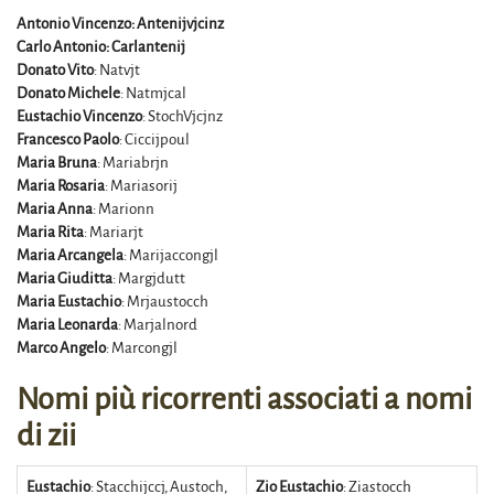
Antonio Vincenzo: Antenijvjcinz
Carlo Antonio: Carlantenij
Donato Vito
: Natvjt
Donato Michele
: Natmjcal
Eustachio Vincenzo
: StochVjcjnz
Francesco Paolo
: Ciccijpoul
Maria Bruna
: Mariabrjn
Maria Rosaria
: Mariasorij
Maria Anna
: Marionn
Maria Rita
: Mariarjt
Maria Arcangela
: Marijaccongjl
Maria Giuditta
: Margjdutt
Maria Eustachio
: Mrjaustocch
Maria Leonarda
: Marjalnord
Marco Angelo
: Marcongjl
Nomi più ricorrenti associati a nomi
di zii
Eustachio
: Stacchijccj, Austoch,
Zio Eustachio
: Ziastocch