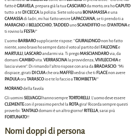
fatto è
GRAVELA
, prepara già la tua
CASCIARO
da morto, ora ho
CAPUTO
tutto: a te
DI CECCA
la polizia. Siete solo una
BONAMASSA
e una
CAMASSA
di ladri, mi hai fatto venire
LAPACCIANA
, se ti prendo ti a
MARAGNO
il
BELLOCCHIO
,
TADDEO
uno
SCANDIFFIO
nei
D’ANTONA
e
ti rovino la
FESTA
!”
L’uomo
BARBARO
supplicante rispose: ”
GIURALONGO
non ho fatto
niente, sono bravo ho sempre dato il voto al partito del
FALCONE
e
MARTULLI
,
LASCARO
andarmi via. Ti prego
MASCIANDARO
via, da
domani
CAMBIO
vita.
VERRASCINA
la provvidenza,
VIVILECCHIA
e
lascia vivere”. Di rimando l’altro rispose con aria da
BRADASCIO
: “Mi
dispiace, girati
DI CUIA
che ora
MAFFEI
vedrai che ti
FLACE
non avere
PADULA
ora
TARASCO
io e te lo faccio a
TROMBETTA
!”
MORANO
della favola
Gli uomini
SELVAGGI
hanno sempre
TORTORELLI
. L’uomo deve essere
CLEMENTE
con il prossimo perché la
ROTA
gira! Ricorda sempre questi
proverbi:
TANTALO
domani è un altro giorno!
RITELLA
, sarai più
FORTUNATO
!!
Nomi doppi di persona