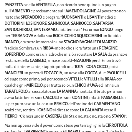
PANZETTA
o nella
VENTRELLA
, non ricordo bene quindi un pugno
sull’
ARMENTO
e precisamente sull’
AMENDOLAGINE
. Al poveretto non
restò che
SPERADDIO
e pregare: “
BUONSANTI
e
LISANTI
medici e
DOTTORINI
,
LOSIGNORE
,
SANNICOLA
,
SANROCCO
,
SANTARSIA
,
SANTOCHIRICO
,
SANTERAMO
aiutatemi voi.” Era ormai
LONGO
longo
per
TERRANOVA
e dalla sua
BOCHICCHIO
SQUICCIARINI
un liquido
BIANCO
; era tutto immerso in uno
STAGNO
BAGNALE
DI MARZIO
fradicio. Sembrava un
RIBBA
-mbito che si era fatto una
PERAGINE
.
LOPERFIDO
uomo era un ladro che iniziò a rovistare
LA SALA
da pranzo e
le stanze della
CASIELLO
, rimase poco
LI-NZALONE
perché non trovò
nulla di interessante, stappò quindi una
TOTA
–
COLA CICCO
, poi si
MANGIERI
un pezzo di
FOCACCIA
, un uovo alla
COCCA
, due
PAOLICELLI
col sugo come primo, poi per secondo
VITELLI
e
VITULLI
alla
BRAIA
con
qualche gni-
MIRIELLO
; per frutta solo un
CHICO
d’
UVA
ed infine un
TARATUFOLO
al cioccolato con
LA MANNA
montata. Il bruto però non
aveva fatto bene i suoi
CALCULLI
e i suoi
CONTINI
, infatti
PASSARELLI
di
la per puro caso un laico o un
BRAICO
dell’ordine dei
CARMENTANO
scalzi che, sentito il
CASINO
si diresse come
LA CALAMITA
verso il
FIERRO
. “C’è nessuno in
CASERTA
? Eh! Sta o no, sta o no, sta o no,
STANO
!”.
Ma non appena vide il pover’uomo steso per terra gli girò la
CIRROTTOLA
e urlando al
BARBERINO
come un
FLUMERO
in piena disse: “Ciò che hai