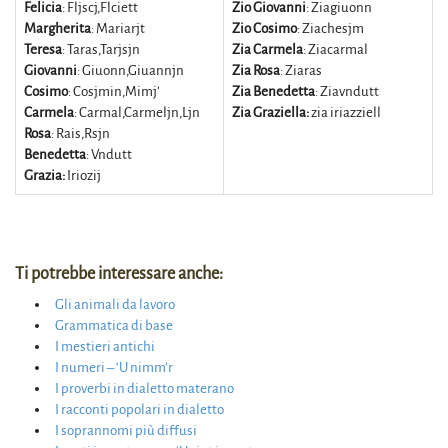
Felicia
: Fljscj,Flciett
Zio Giovanni
: Ziagiuonn
Margherita
: Mariarjt
Zio Cosimo
: Ziachesjm
Teresa
: Taras,Tarjsjn
Zia Carmela
: Ziacarmal
Giovanni
: Giuonn,Giuannjn
Zia Rosa
: Ziaras
Cosimo
: Cosjmin,Mimj’
Zia Benedetta
: Ziavndutt
Carmela
: Carmal,Carmeljn,Ljn
Zia Graziella:
zia iriazziell
Rosa
: Rais,Rsjn
Benedetta
: Vndutt
Grazia:
Iriozij
Ti potrebbe interessare anche:
Gli animali da lavoro
Grammatica di base
I mestieri antichi
I numeri – ‘U nimm’r
I proverbi in dialetto materano
I racconti popolari in dialetto
I soprannomi più diffusi