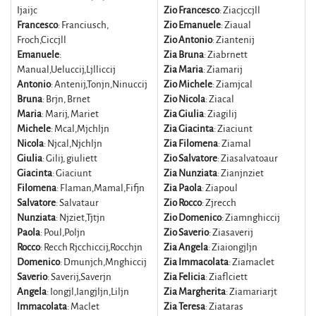
Ijaijc
Zio Francesco
: Ziacjccjll
Francesco
: Franciusch,
Zio Emanuele
: Ziaual
Froch,Ciccjll
Zio Antonio
: Ziantenij
Emanuele
:
Zia Bruna
: Ziabrnett
Manual,Ueluccij,Ljlliccij
Zia Maria
: Ziamarij
Antonio
: Antenij,Tonjn,Ninuccij
Zio Michele
: Ziamjcal
Bruna
: Brjn, Brnet
Zio Nicola
: Ziacal
Maria
: Marij, Mariet
Zia Giulia
: Ziagilij
Michele
: Mcal,Mjchljn
Zia Giacinta
: Ziaciunt
Nicola
: Njcal,Njchljn
Zia Filomena
: Ziamal
Giulia
: Gilij, giuliett
Zio Salvatore
: Ziasalvatoaur
Giacinta
: Giaciunt
Zia Nunziata
: Zianjnziet
Filomena
: Flaman,Mamal,Fifjn
Zia Paola
: Ziapoul
Salvatore
: Salvataur
Zio Rocco
: Zjrecch
Nunziata
: Njziet,Tjtjn
Zio Domenico
: Ziamnghiccij
Paola
: Poul,Poljn
Zio Saverio
: Ziasaverij
Rocco
: Recch Rjcchiccij,Rocchjn
Zia Angela
: Ziaiongjljn
Domenico
: Dmunjch,Mnghiccij
Zia Immacolata
: Ziamaclet
Saverio
: Saverij,Saverjn
Zia Felicia
: Ziaflciett
Angela
: Iongjl,Iangjljn,Liljn
Zia Margherita
: Ziamariarjt
Immacolata
: Maclet
Zia Teresa
: Ziataras