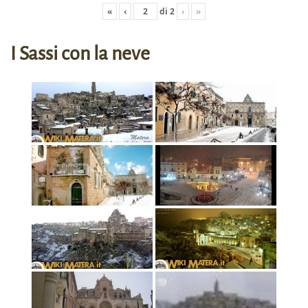
«
‹
di
2
›
»
I Sassi con la neve