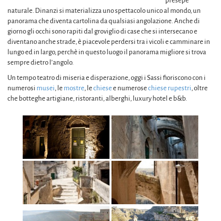
presepe
naturale. Dinanzi si materializza uno spettacolo unico al mondo, un
panorama che diventa cartolina da qualsiasi angolazione. Anche di
giorno gli occhi sono rapiti dal groviglio di case che si intersecano e
diventano anche strade, è piacevole perdersi tra i vicoli e camminare in
lungo ed in largo, perchè in questo luogo il panorama migliore si trova
sempre dietro l’angolo.
Un tempo teatro di miseria e disperazione, oggi i Sassi fioriscono con i
numerosi
musei
, le
mostre
, le
chiese
e numerose
chiese rupestri
, oltre
che botteghe artigiane, ristoranti, alberghi, luxury hotel e b&b.