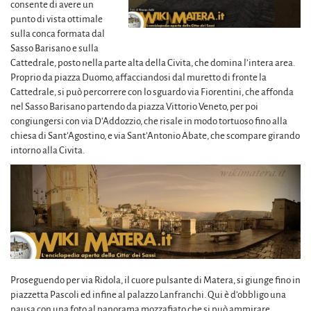
consente di avere un
punto di vista ottimale
sulla conca formata dal
Sasso Barisano e sulla
Cattedrale, posto nella parte alta della Civita, che domina l’intera area.
Proprio da piazza Duomo, affacciandosi dal muretto di fronte la
Cattedrale, si può percorrere con lo sguardo via Fiorentini, che affonda
nel Sasso Barisano partendo da piazza Vittorio Veneto, per poi
congiungersi con via D’Addozzio, che risale in modo tortuoso fino alla
chiesa di Sant’Agostino, e via Sant’Antonio Abate, che scompare girando
intorno alla Civita.
Proseguendo per via Ridola, il cuore pulsante di Matera, si giunge fino in
piazzetta Pascoli ed infine al palazzo Lanfranchi. Qui è d’obbligo una
pausa con una foto al panorama mozzafiato che si può ammirare