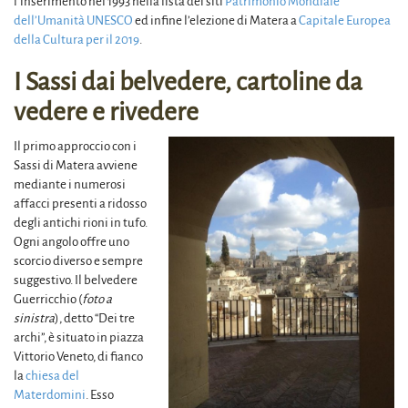
l’inserimento nel 1993 nella lista dei siti
Patrimonio Mondiale
dell’Umanità UNESCO
ed infine l’elezione di Matera a
Capitale Europea
della Cultura per il 2019
.
I Sassi dai belvedere, cartoline da
vedere e rivedere
Il primo approccio con i
Sassi di Matera avviene
mediante i numerosi
affacci presenti a ridosso
degli antichi rioni in tufo.
Ogni angolo offre uno
scorcio diverso e sempre
suggestivo. Il belvedere
Guerricchio (
foto a
sinistra
), detto “Dei tre
archi”, è situato in piazza
Vittorio Veneto, di fianco
la
chiesa del
Materdomini
. Esso