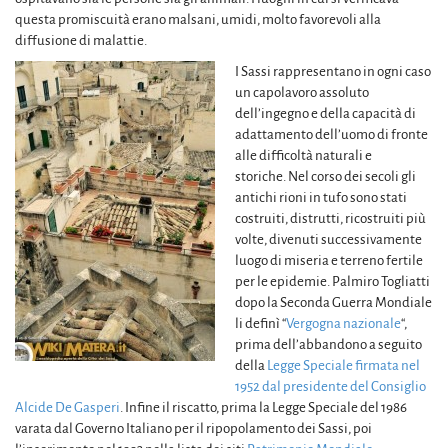
questa promiscuità erano malsani, umidi, molto favorevoli alla
diffusione di malattie.
I Sassi rappresentano in ogni caso
un capolavoro assoluto
dell’ingegno e della capacità di
adattamento dell’uomo di fronte
alle difficoltà naturali e
storiche. Nel corso dei secoli gli
antichi rioni in tufo sono stati
costruiti, distrutti, ricostruiti più
volte, divenuti successivamente
luogo di miseria e terreno fertile
per le epidemie. Palmiro Togliatti
dopo la Seconda Guerra Mondiale
li definì “
Vergogna nazionale
“,
prima dell’abbandono a seguito
della
Legge Speciale firmata nel
1952 dal presidente del Consiglio
Alcide De Gasperi
. Infine il riscatto, prima la Legge Speciale del 1986
varata dal Governo Italiano per il ripopolamento dei Sassi, poi