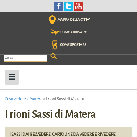
Skip
to
content
MAPPA DELLA CITTA'
COME ARRIVARE
COME SPOSTARSI
Ricerca
per:
Cosa vedere a Matera
>
I rioni Sassi di Matera
I rioni Sassi di Matera
I SASSI DAI BELVEDERE, CARTOLINE DA VEDERE E RIVEDERE