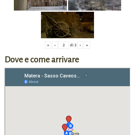
«
‹
di
3
›
»
Dove e come arrivare