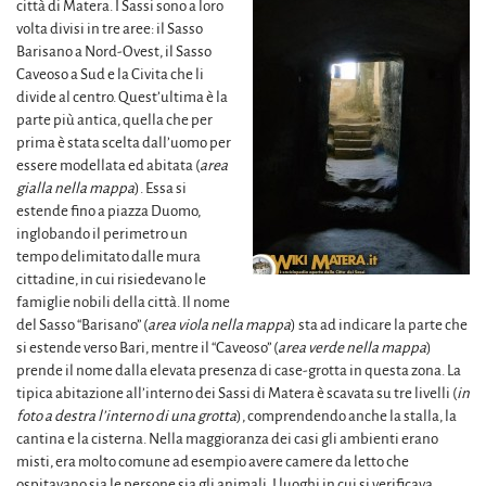
città di Matera. I Sassi sono a loro
volta divisi in tre aree: il Sasso
Barisano a Nord-Ovest, il Sasso
Caveoso a Sud e la Civita che li
divide al centro. Quest’ultima è la
parte più antica, quella che per
prima è stata scelta dall’uomo per
essere modellata ed abitata (
area
gialla nella mappa
). Essa si
estende fino a piazza Duomo,
inglobando il perimetro un
tempo delimitato dalle mura
cittadine, in cui risiedevano le
famiglie nobili della città. Il nome
del Sasso “Barisano” (
area viola nella mappa
) sta ad indicare la parte che
si estende verso Bari, mentre il “Caveoso” (
area verde nella mappa
)
prende il nome dalla elevata presenza di case-grotta in questa zona. La
tipica abitazione all’interno dei Sassi di Matera è scavata su tre livelli (
in
foto a destra l’interno di una grotta
), comprendendo anche la stalla, la
cantina e la cisterna. Nella maggioranza dei casi gli ambienti erano
misti, era molto comune ad esempio avere camere da letto che
ospitavano sia le persone sia gli animali. I luoghi in cui si verificava