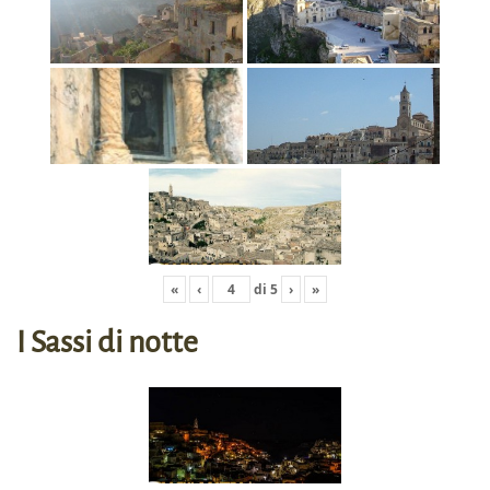
«
‹
di
5
›
»
I Sassi di notte