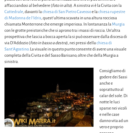
affacciandosi al belvedere (
foto in alto
). A sinistra vi è la Civita con la
Cattedrale
, davanti la
chiesa di San Pietro Caveoso
e la
chiesa rupestre
di Madonna de l’Idris
, quest’ultima scavata in una altura rocciosa
chiamata Monterrone che emerge imperiosa. In lontananza la
Murgia
con le grotte preistoriche che si aprono tra i massi di roccia. Un’altra
prospettiva che lascia a bocca aperta la si può osservare dalla discesa di
via D’Addozio (
foto in basso a destra
), nei pressi della
chiesa di
Sant’Agostino
. La visuale in questo punto consente di avere una visuale
completa della Civita e del Sasso Barisano, oltre che della Murgia a
sinistra.
Consigliamo di
godere dei Sassi
anche e
soprattutto al
calar del sole. Di
notte le luci
sparse nei vicoli
e nelle case
danno vita ad un
vero e proprio