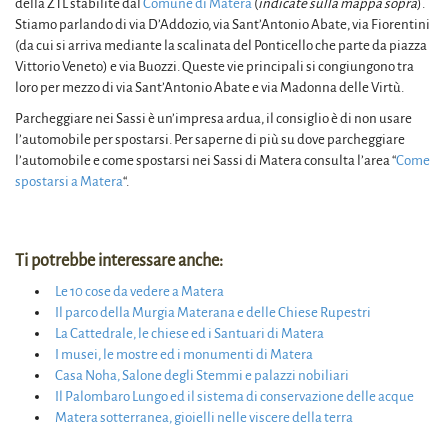
della ZTL stabilite dal
Comune di Matera
(
indicate sulla mappa sopra
).
Stiamo parlando di via D’Addozio, via Sant’Antonio Abate, via Fiorentini
(da cui si arriva mediante la scalinata del Ponticello che parte da piazza
Vittorio Veneto) e via Buozzi. Queste vie principali si congiungono tra
loro per mezzo di via Sant’Antonio Abate e via Madonna delle Virtù.
Parcheggiare nei Sassi è un’impresa ardua, il consiglio è di non usare
l’automobile per spostarsi. Per saperne di più su dove parcheggiare
l’automobile e come spostarsi nei Sassi di Matera consulta l’area “
Come
spostarsi a Matera
“.
Ti potrebbe interessare anche:
Le 10 cose da vedere a Matera
Il parco della Murgia Materana e delle Chiese Rupestri
La Cattedrale, le chiese ed i Santuari di Matera
I musei, le mostre ed i monumenti di Matera
Casa Noha, Salone degli Stemmi e palazzi nobiliari
Il Palombaro Lungo ed il sistema di conservazione delle acque
Matera sotterranea, gioielli nelle viscere della terra