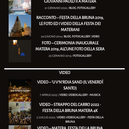
GIOVANNI PAOLO II A MATERA
21 GENNAIO 2022 /
BLOG
,
FOTOGALLERY
RACCONTO – FESTA DELLA BRUNA 2019,
LE FOTO ED I VIDEO DELLA FESTA DEI
MATERANI
24 GIUGNO 2019 /
BLOG
,
FOTOGALLERY
,
VIDEO
FOTO – CERIMONIA INAUGURALE
MATERA 2019, ALCUNE FOTO DELLA SERA
23 GENNAIO 2019 /
FOTOGALLERY
VIDEO
VIDEO – ‘U V’N’RDIA SAND (IL VENERDÌ
SANTO)
7 APRILE 2023 /
VIDEO
,
VIDEOGALLERY - MUSICA
VIDEO – STRAPPO DEL CARRO 2022 •
FESTA DELLA BRUNA MATERA 4K
5 LUGLIO 2022 /
VIDEO
,
VIDEOGALLERY - FESTA DELLA
BRUNA
VIDEO – MATERA, FESTA DELLA BRUNA