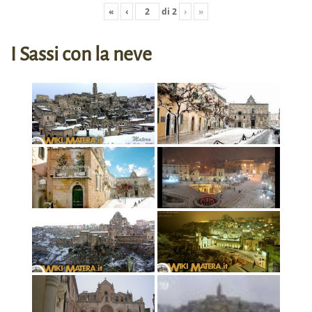
«
‹
di
2
›
»
I Sassi con la neve