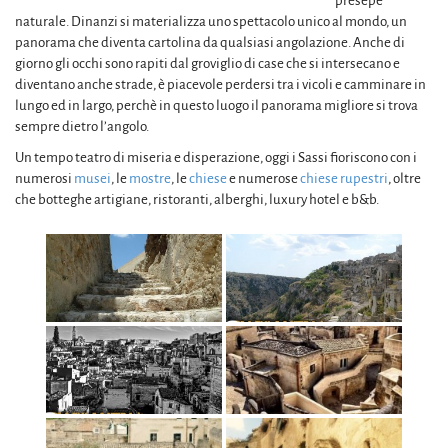
presepe
naturale. Dinanzi si materializza uno spettacolo unico al mondo, un
panorama che diventa cartolina da qualsiasi angolazione. Anche di
giorno gli occhi sono rapiti dal groviglio di case che si intersecano e
diventano anche strade, è piacevole perdersi tra i vicoli e camminare in
lungo ed in largo, perchè in questo luogo il panorama migliore si trova
sempre dietro l’angolo.
Un tempo teatro di miseria e disperazione, oggi i Sassi fioriscono con i
numerosi
musei
, le
mostre
, le
chiese
e numerose
chiese rupestri
, oltre
che botteghe artigiane, ristoranti, alberghi, luxury hotel e b&b.