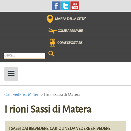
Skip
to
content
MAPPA DELLA CITTA'
COME ARRIVARE
COME SPOSTARSI
Ricerca
per:
Cosa vedere a Matera
>
I rioni Sassi di Matera
I rioni Sassi di Matera
I SASSI DAI BELVEDERE, CARTOLINE DA VEDERE E RIVEDERE