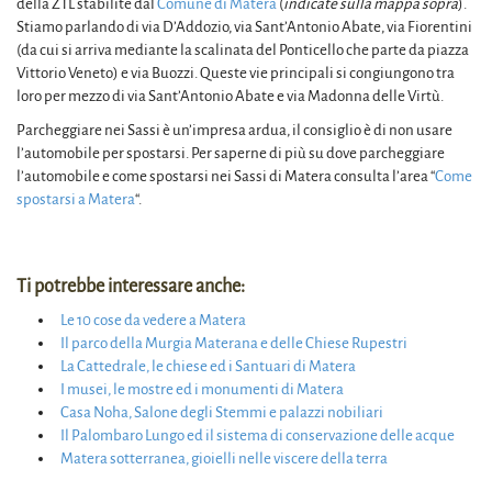
della ZTL stabilite dal
Comune di Matera
(
indicate sulla mappa sopra
).
Stiamo parlando di via D’Addozio, via Sant’Antonio Abate, via Fiorentini
(da cui si arriva mediante la scalinata del Ponticello che parte da piazza
Vittorio Veneto) e via Buozzi. Queste vie principali si congiungono tra
loro per mezzo di via Sant’Antonio Abate e via Madonna delle Virtù.
Parcheggiare nei Sassi è un’impresa ardua, il consiglio è di non usare
l’automobile per spostarsi. Per saperne di più su dove parcheggiare
l’automobile e come spostarsi nei Sassi di Matera consulta l’area “
Come
spostarsi a Matera
“.
Ti potrebbe interessare anche:
Le 10 cose da vedere a Matera
Il parco della Murgia Materana e delle Chiese Rupestri
La Cattedrale, le chiese ed i Santuari di Matera
I musei, le mostre ed i monumenti di Matera
Casa Noha, Salone degli Stemmi e palazzi nobiliari
Il Palombaro Lungo ed il sistema di conservazione delle acque
Matera sotterranea, gioielli nelle viscere della terra