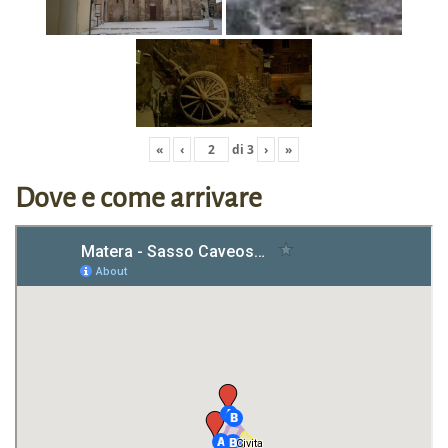
«
‹
di
3
›
»
Dove e come arrivare