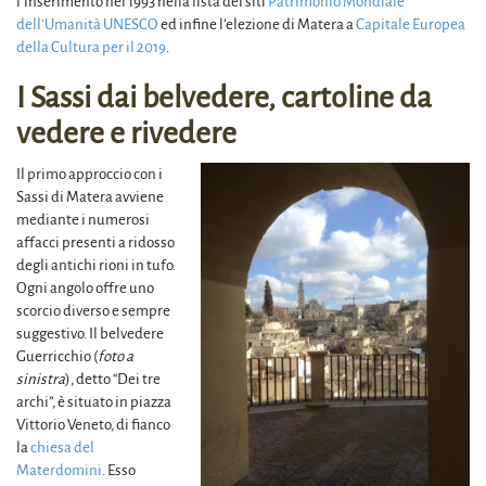
l’inserimento nel 1993 nella lista dei siti
Patrimonio Mondiale
dell’Umanità UNESCO
ed infine l’elezione di Matera a
Capitale Europea
della Cultura per il 2019
.
I Sassi dai belvedere, cartoline da
vedere e rivedere
Il primo approccio con i
Sassi di Matera avviene
mediante i numerosi
affacci presenti a ridosso
degli antichi rioni in tufo.
Ogni angolo offre uno
scorcio diverso e sempre
suggestivo. Il belvedere
Guerricchio (
foto a
sinistra
), detto “Dei tre
archi”, è situato in piazza
Vittorio Veneto, di fianco
la
chiesa del
Materdomini
. Esso