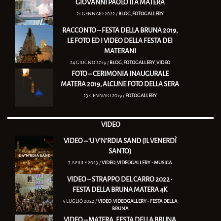
GIOVANNI PAOLO II A MATERA
21 GENNAIO 2022 /
BLOG
,
FOTOGALLERY
RACCONTO – FESTA DELLA BRUNA 2019,
LE FOTO ED I VIDEO DELLA FESTA DEI
MATERANI
24 GIUGNO 2019 /
BLOG
,
FOTOGALLERY
,
VIDEO
FOTO – CERIMONIA INAUGURALE
MATERA 2019, ALCUNE FOTO DELLA SERA
23 GENNAIO 2019 /
FOTOGALLERY
VIDEO
VIDEO – ‘U V’N’RDIA SAND (IL VENERDÌ
SANTO)
7 APRILE 2023 /
VIDEO
,
VIDEOGALLERY - MUSICA
VIDEO – STRAPPO DEL CARRO 2022 •
FESTA DELLA BRUNA MATERA 4K
5 LUGLIO 2022 /
VIDEO
,
VIDEOGALLERY - FESTA DELLA
BRUNA
VIDEO – MATERA, FESTA DELLA BRUNA