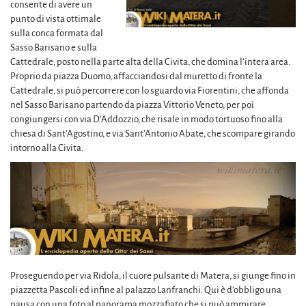
consente di avere un
punto di vista ottimale
sulla conca formata dal
Sasso Barisano e sulla
Cattedrale, posto nella parte alta della Civita, che domina l’intera area.
Proprio da piazza Duomo, affacciandosi dal muretto di fronte la
Cattedrale, si può percorrere con lo sguardo via Fiorentini, che affonda
nel Sasso Barisano partendo da piazza Vittorio Veneto, per poi
congiungersi con via D’Addozzio, che risale in modo tortuoso fino alla
chiesa di Sant’Agostino, e via Sant’Antonio Abate, che scompare girando
intorno alla Civita.
Proseguendo per via Ridola, il cuore pulsante di Matera, si giunge fino in
piazzetta Pascoli ed infine al palazzo Lanfranchi. Qui è d’obbligo una
pausa con una foto al panorama mozzafiato che si può ammirare