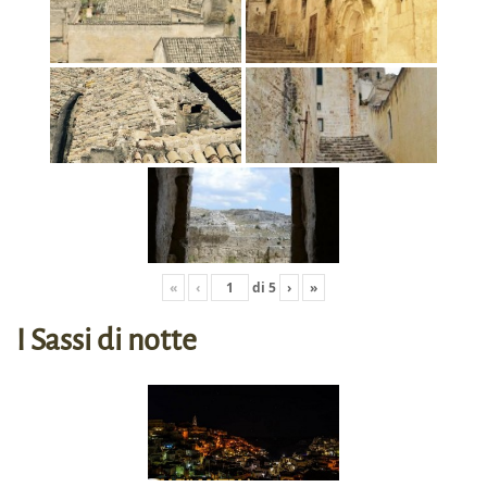
«
‹
di
5
›
»
I Sassi di notte