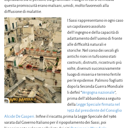
questa promiscuità erano malsani, umidi, molto favorevoli alla
diffusione di malattie.
I Sassi rappresentano in ogni caso
un capolavoro assoluto
dell’ingegno e della capacità di
adattamento dell’uomo di fronte
alle difficoltà naturali e
storiche. Nel corso dei secoli gli
antichi rioni in tufo sono stati
costruiti, distrutti, ricostruiti più
volte, divenuti successivamente
luogo di miseria e terreno fertile
per le epidemie. Palmiro Togliatti
dopo la Seconda Guerra Mondiale
li definì “
Vergogna nazionale
“,
prima dell’abbandono a seguito
della
Legge Speciale firmata nel
1952 dal presidente del Consiglio
Alcide De Gasperi
. Infine il riscatto, prima la Legge Speciale del 1986
varata dal Governo Italiano per il ripopolamento dei Sassi, poi