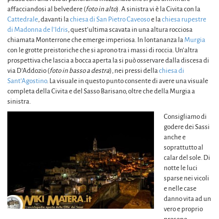
affacciandosi al belvedere (
foto in alto
). A sinistra vi è la Civita con la
Cattedrale
, davanti la
chiesa di San Pietro Caveoso
e la
chiesa rupestre
di Madonna de l’Idris
, quest’ultima scavata in una altura rocciosa
chiamata Monterrone che emerge imperiosa. In lontananza la
Murgia
con le grotte preistoriche che si aprono tra i massi di roccia. Un’altra
prospettiva che lascia a bocca aperta la si può osservare dalla discesa di
via D’Addozio (
foto in basso a destra
), nei pressi della
chiesa di
Sant’Agostino
. La visuale in questo punto consente di avere una visuale
completa della Civita e del Sasso Barisano, oltre che della Murgia a
sinistra.
Consigliamo di
godere dei Sassi
anche e
soprattutto al
calar del sole. Di
notte le luci
sparse nei vicoli
e nelle case
danno vita ad un
vero e proprio