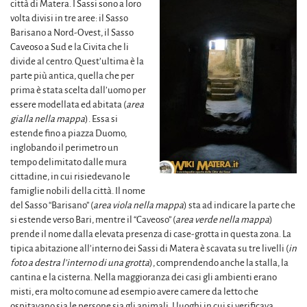
città di Matera. I Sassi sono a loro
volta divisi in tre aree: il Sasso
Barisano a Nord-Ovest, il Sasso
Caveoso a Sud e la Civita che li
divide al centro. Quest’ultima è la
parte più antica, quella che per
prima è stata scelta dall’uomo per
essere modellata ed abitata (
area
gialla nella mappa
). Essa si
estende fino a piazza Duomo,
inglobando il perimetro un
tempo delimitato dalle mura
cittadine, in cui risiedevano le
famiglie nobili della città. Il nome
del Sasso “Barisano” (
area viola nella mappa
) sta ad indicare la parte che
si estende verso Bari, mentre il “Caveoso” (
area verde nella mappa
)
prende il nome dalla elevata presenza di case-grotta in questa zona. La
tipica abitazione all’interno dei Sassi di Matera è scavata su tre livelli (
in
foto a destra l’interno di una grotta
), comprendendo anche la stalla, la
cantina e la cisterna. Nella maggioranza dei casi gli ambienti erano
misti, era molto comune ad esempio avere camere da letto che
ospitavano sia le persone sia gli animali. I luoghi in cui si verificava