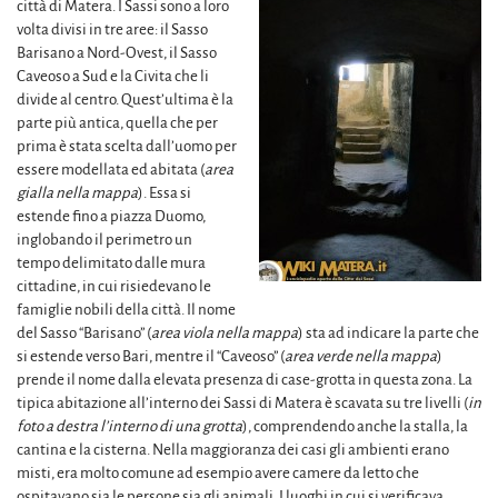
città di Matera. I Sassi sono a loro
volta divisi in tre aree: il Sasso
Barisano a Nord-Ovest, il Sasso
Caveoso a Sud e la Civita che li
divide al centro. Quest’ultima è la
parte più antica, quella che per
prima è stata scelta dall’uomo per
essere modellata ed abitata (
area
gialla nella mappa
). Essa si
estende fino a piazza Duomo,
inglobando il perimetro un
tempo delimitato dalle mura
cittadine, in cui risiedevano le
famiglie nobili della città. Il nome
del Sasso “Barisano” (
area viola nella mappa
) sta ad indicare la parte che
si estende verso Bari, mentre il “Caveoso” (
area verde nella mappa
)
prende il nome dalla elevata presenza di case-grotta in questa zona. La
tipica abitazione all’interno dei Sassi di Matera è scavata su tre livelli (
in
foto a destra l’interno di una grotta
), comprendendo anche la stalla, la
cantina e la cisterna. Nella maggioranza dei casi gli ambienti erano
misti, era molto comune ad esempio avere camere da letto che
ospitavano sia le persone sia gli animali. I luoghi in cui si verificava