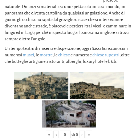
presepe
naturale. Dinanzi si materializza uno spettacolo unico al mondo, un
panorama che diventa cartolina da qualsiasi angolazione. Anche di
giorno gli occhi sono rapiti dal groviglio di case che si intersecano e
diventano anche strade, è piacevole perdersi tra i vicoli e camminare in
lungo ed in largo, perchè in questo luogo il panorama migliore si trova
sempre dietro l’angolo.
Un tempo teatro di miseria e disperazione, oggi i Sassi fioriscono con i
numerosi
musei
, le
mostre
, le
chiese
e numerose
chiese rupestri
, oltre
che botteghe artigiane, ristoranti, alberghi, luxury hotel e b&b.
«
‹
di
5
›
»