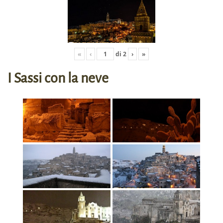
«
‹
di
2
›
»
I Sassi con la neve