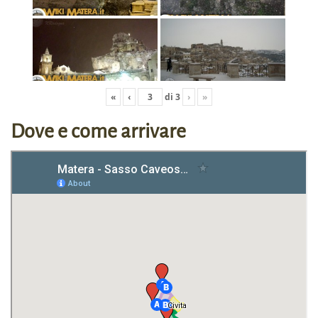
«
‹
di
3
›
»
Dove e come arrivare