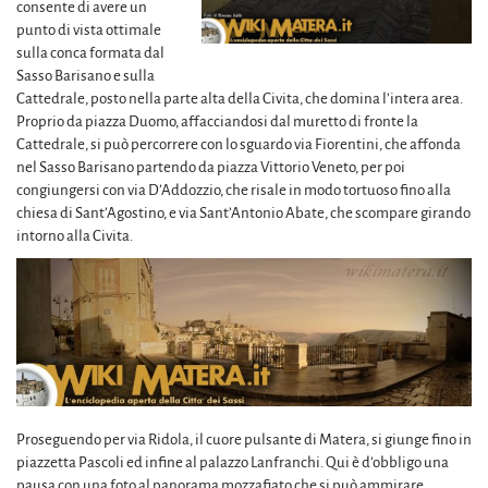
consente di avere un
punto di vista ottimale
sulla conca formata dal
Sasso Barisano e sulla
Cattedrale, posto nella parte alta della Civita, che domina l’intera area.
Proprio da piazza Duomo, affacciandosi dal muretto di fronte la
Cattedrale, si può percorrere con lo sguardo via Fiorentini, che affonda
nel Sasso Barisano partendo da piazza Vittorio Veneto, per poi
congiungersi con via D’Addozzio, che risale in modo tortuoso fino alla
chiesa di Sant’Agostino, e via Sant’Antonio Abate, che scompare girando
intorno alla Civita.
Proseguendo per via Ridola, il cuore pulsante di Matera, si giunge fino in
piazzetta Pascoli ed infine al palazzo Lanfranchi. Qui è d’obbligo una
pausa con una foto al panorama mozzafiato che si può ammirare