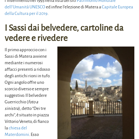
l’inserimento nel 1993 nella lista dei siti
Patrimonio Mondiale
dell’Umanità UNESCO
ed infine l’elezione di Matera a
Capitale Europea
della Cultura per il 2019
.
I Sassi dai belvedere, cartoline da
vedere e rivedere
Il primo approccio con i
Sassi di Matera avviene
mediante i numerosi
affacci presenti a ridosso
degli antichi rioni in tufo.
Ogni angolo offre uno
scorcio diverso e sempre
suggestivo. Il belvedere
Guerricchio (
foto a
sinistra
), detto “Dei tre
archi”, è situato in piazza
Vittorio Veneto, di fianco
la
chiesa del
Materdomini
. Esso