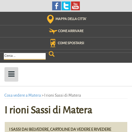
Skip
to
content
MAPPA DELLA CITTA'
COME ARRIVARE
COME SPOSTARSI
Ricerca
per:
Cosa vedere a Matera
>
I rioni Sassi di Matera
I rioni Sassi di Matera
I SASSI DAI BELVEDERE, CARTOLINE DA VEDERE E RIVEDERE