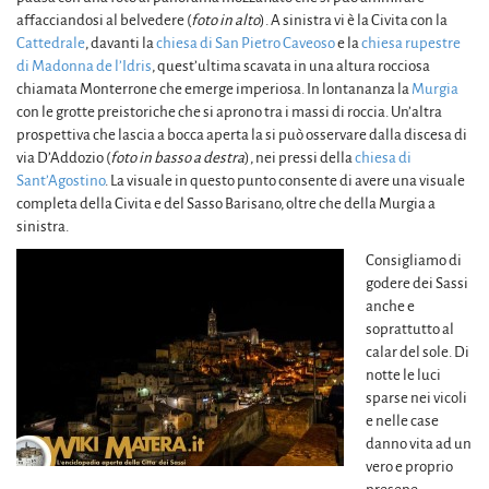
affacciandosi al belvedere (
foto in alto
). A sinistra vi è la Civita con la
Cattedrale
, davanti la
chiesa di San Pietro Caveoso
e la
chiesa rupestre
di Madonna de l’Idris
, quest’ultima scavata in una altura rocciosa
chiamata Monterrone che emerge imperiosa. In lontananza la
Murgia
con le grotte preistoriche che si aprono tra i massi di roccia. Un’altra
prospettiva che lascia a bocca aperta la si può osservare dalla discesa di
via D’Addozio (
foto in basso a destra
), nei pressi della
chiesa di
Sant’Agostino
. La visuale in questo punto consente di avere una visuale
completa della Civita e del Sasso Barisano, oltre che della Murgia a
sinistra.
Consigliamo di
godere dei Sassi
anche e
soprattutto al
calar del sole. Di
notte le luci
sparse nei vicoli
e nelle case
danno vita ad un
vero e proprio