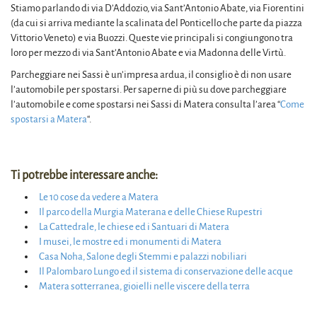
Stiamo parlando di via D’Addozio, via Sant’Antonio Abate, via Fiorentini
(da cui si arriva mediante la scalinata del Ponticello che parte da piazza
Vittorio Veneto) e via Buozzi. Queste vie principali si congiungono tra
loro per mezzo di via Sant’Antonio Abate e via Madonna delle Virtù.
Parcheggiare nei Sassi è un’impresa ardua, il consiglio è di non usare
l’automobile per spostarsi. Per saperne di più su dove parcheggiare
l’automobile e come spostarsi nei Sassi di Matera consulta l’area “
Come
spostarsi a Matera
“.
Ti potrebbe interessare anche:
Le 10 cose da vedere a Matera
Il parco della Murgia Materana e delle Chiese Rupestri
La Cattedrale, le chiese ed i Santuari di Matera
I musei, le mostre ed i monumenti di Matera
Casa Noha, Salone degli Stemmi e palazzi nobiliari
Il Palombaro Lungo ed il sistema di conservazione delle acque
Matera sotterranea, gioielli nelle viscere della terra