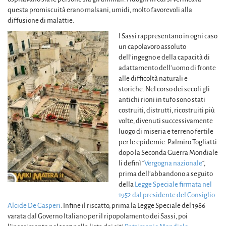
questa promiscuità erano malsani, umidi, molto favorevoli alla
diffusione di malattie.
I Sassi rappresentano in ogni caso
un capolavoro assoluto
dell’ingegno e della capacità di
adattamento dell’uomo di fronte
alle difficoltà naturali e
storiche. Nel corso dei secoli gli
antichi rioni in tufo sono stati
costruiti, distrutti, ricostruiti più
volte, divenuti successivamente
luogo di miseria e terreno fertile
per le epidemie. Palmiro Togliatti
dopo la Seconda Guerra Mondiale
li definì “
Vergogna nazionale
“,
prima dell’abbandono a seguito
della
Legge Speciale firmata nel
1952 dal presidente del Consiglio
Alcide De Gasperi
. Infine il riscatto, prima la Legge Speciale del 1986
varata dal Governo Italiano per il ripopolamento dei Sassi, poi