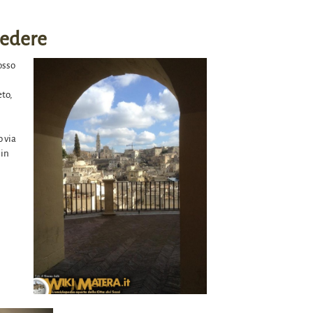
ivedere
osso
eto,
o via
 in