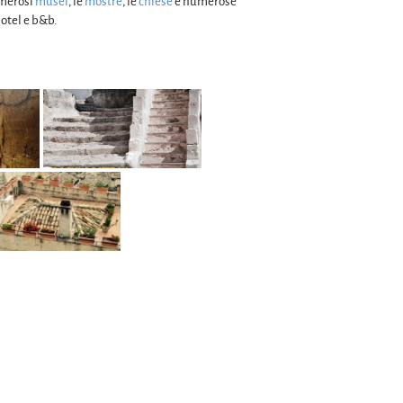
umerosi
musei
, le
mostre
, le
chiese
e numerose
hotel e b&b.