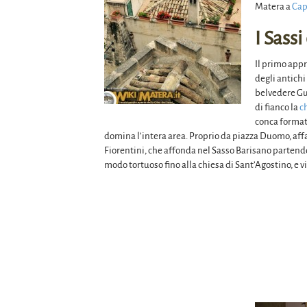
Matera a
Cap
I Sass
Il primo appr
degli antichi
belvedere Gu
di fianco la
c
conca formata
domina l’intera area. Proprio da piazza Duomo, affa
Fiorentini, che affonda nel Sasso Barisano partendo 
modo tortuoso fino alla chiesa di Sant’Agostino, e 