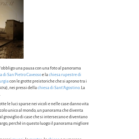
è d’obbligo una pausa con una foto al panorama
a di San Pietro Caveoso
e la
chiesa rupestre di
rgia
con le grotte preistoriche che si aprono tra i
stra
), nei pressi della
chiesa di Sant’Agostino
. La
.
te le luci sparse nei vicoli e nelle case danno vita
tacolo unico al mondo, un panorama che diventa
al groviglio di case che si intersecano e diventano
 largo, perchè in questo luogo il panorama migliore