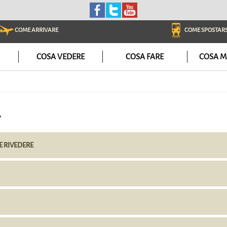
COME ARRIVARE
COME SPOSTARS
COSA VEDERE
COSA FARE
COSA M
a
 E RIVEDERE