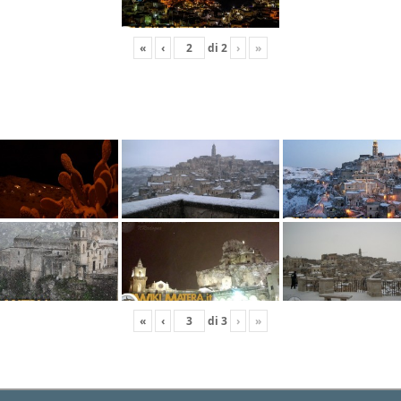
«
‹
di
2
›
»
«
‹
di
3
›
»