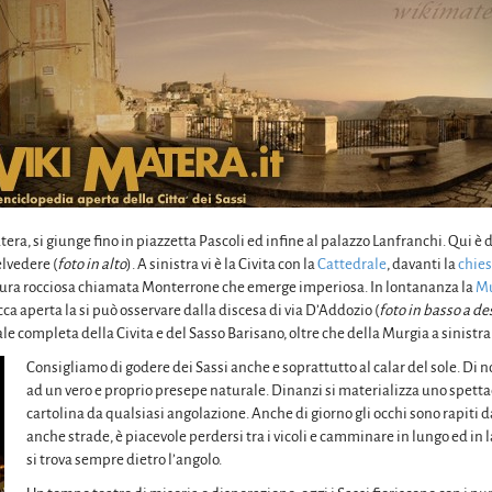
tera, si giunge fino in piazzetta Pascoli ed infine al palazzo Lanfranchi. Qui 
lvedere (
foto in alto
). A sinistra vi è la Civita con la
Cattedrale
, davanti la
chies
ltura rocciosa chiamata Monterrone che emerge imperiosa. In lontananza la
Mu
cca aperta la si può osservare dalla discesa di via D’Addozio (
foto in basso a de
e completa della Civita e del Sasso Barisano, oltre che della Murgia a sinistra
Consigliamo di godere dei Sassi anche e soprattutto al calar del sole. Di not
ad un vero e proprio presepe naturale. Dinanzi si materializza uno spet
cartolina da qualsiasi angolazione. Anche di giorno gli occhi sono rapiti d
anche strade, è piacevole perdersi tra i vicoli e camminare in lungo ed in
si trova sempre dietro l’angolo.