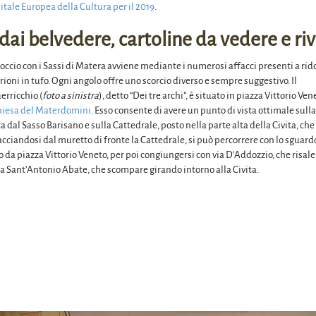
itale Europea della Cultura per il 2019
.
i dai belvedere, cartoline da vedere e r
occio con i Sassi di Matera avviene mediante i numerosi affacci presenti a rid
 rioni in tufo. Ogni angolo offre uno scorcio diverso e sempre suggestivo. Il
erricchio (
foto a sinistra
), detto “Dei tre archi”, è situato in piazza Vittorio Ven
hiesa del Materdomini
. Esso consente di avere un punto di vista ottimale sulla
 dal Sasso Barisano e sulla Cattedrale, posto nella parte alta della Civita, che
cciandosi dal muretto di fronte la Cattedrale, si può percorrere con lo sguard
da piazza Vittorio Veneto, per poi congiungersi con via D’Addozzio, che risale
via Sant’Antonio Abate, che scompare girando intorno alla Civita.