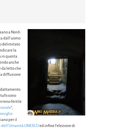
risano a Nord-
lta dall’uomo
o delimitato
indicare la
a in questa
endo anche
 da letto che
la diffusione
i adattamento
n tufo sono
erreno fertile
ionale
“,
onsiglio
iano per il
e dell’Umanità UNESCO
ed infine l’elezione di