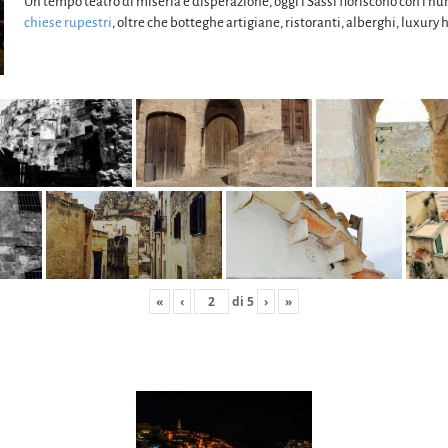
Un tempo teatro di miseria e disperazione, oggi i Sassi fioriscono con i n
chiese rupestri
, oltre che botteghe artigiane, ristoranti, alberghi, luxury 
«
‹
di
5
›
»