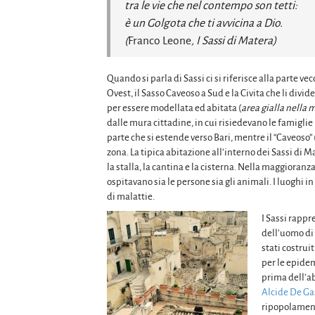
tra le vie che nel contempo son tetti:
è un Golgota che ti avvicina a Dio.
(
Franco Leone
, I Sassi di Matera)
Quando si parla di Sassi ci si riferisce alla parte vec
Ovest, il Sasso Caveoso a Sud e la Civita che li divi
per essere modellata ed abitata (
area gialla nella
dalle mura cittadine, in cui risiedevano le famiglie n
parte che si estende verso Bari, mentre il “Caveoso” 
zona. La tipica abitazione all’interno dei Sassi di Mat
la stalla, la cantina e la cisterna. Nella maggiora
ospitavano sia le persone sia gli animali. I luoghi 
di malattie.
I Sassi rappr
dell’uomo di f
stati costrui
per le epidem
prima dell’a
Alcide De Ga
ripopolamento