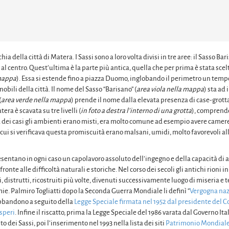
chia della città di Matera. I Sassi sono a loro volta divisi in tre aree: il Sasso Ba
de al centro. Quest’ultima è la parte più antica, quella che per prima è stata sce
 mappa
). Essa si estende fino a piazza Duomo, inglobando il perimetro un temp
obili della città. Il nome del Sasso “Barisano” (
area viola nella mappa
) sta ad 
(
area verde nella mappa
) prende il nome dalla elevata presenza di case-grott
era è scavata su tre livelli (
in foto a destra l’interno di una grotta
), comprend
nza dei casi gli ambienti erano misti, era molto comune ad esempio avere camere
in cui si verificava questa promiscuità erano malsani, umidi, molto favorevoli al
esentano in ogni caso un capolavoro assoluto dell’ingegno e della capacità d
ronte alle difficoltà naturali e storiche. Nel corso dei secoli gli antichi rioni i
ti, distrutti, ricostruiti più volte, divenuti successivamente luogo di miseria e t
ie. Palmiro Togliatti dopo la Seconda Guerra Mondiale li definì “
Vergogna naz
bbandono a seguito della
Legge Speciale firmata nel 1952 dal presidente del C
speri
. Infine il riscatto, prima la Legge Speciale del 1986 varata dal Governo Ital
 dei Sassi, poi l’inserimento nel 1993 nella lista dei siti
Patrimonio Mondial