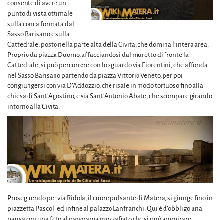
consente di avere un
punto di vista ottimale
sulla conca formata dal
Sasso Barisano e sulla
Cattedrale, posto nella parte alta della Civita, che domina l’intera area.
Proprio da piazza Duomo, affacciandosi dal muretto di fronte la
Cattedrale, si può percorrere con lo sguardo via Fiorentini, che affonda
nel Sasso Barisano partendo da piazza Vittorio Veneto, per poi
congiungersi con via D’Addozzio, che risale in modo tortuoso fino alla
chiesa di Sant’Agostino, e via Sant’Antonio Abate, che scompare girando
intorno alla Civita.
Proseguendo per via Ridola, il cuore pulsante di Matera, si giunge fino in
piazzetta Pascoli ed infine al palazzo Lanfranchi. Qui è d’obbligo una
pausa con una foto al panorama mozzafiato che si può ammirare