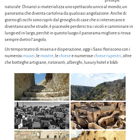
presepe
naturale. Dinanzi si materializza uno spettacolo unico al mondo, un
panorama che diventa cartolina da qualsiasi angolazione. Anche di
giorno gli occhi sono rapiti dal groviglio di case che si intersecano e
diventano anche strade, è piacevole perdersi tra i vicoli e camminare in
lungo ed in largo, perchè in questo luogo il panorama migliore si trova
sempre dietro l’angolo.
Un tempo teatro di miseria e disperazione, oggi i Sassi fioriscono con i
numerosi
musei
, le
mostre
, le
chiese
e numerose
chiese rupestri
, oltre
che botteghe artigiane, ristoranti, alberghi, luxury hotel e b&b.