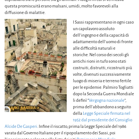
questa promiscuità erano malsani, umidi, molto favorevoli alla
diffusione di malattie.
I Sassi rappresentano in ogni caso
un capolavoro assoluto
dell’ingegno e della capacità di
adattamento dell’uomo di fronte
alle difficoltà naturali e
storiche. Nel corso dei secoli gli
antichi rioni in tufo sono stati
costruiti, distrutti, ricostruiti più
volte, divenuti successivamente
luogo di miseria e terreno fertile
per le epidemie. Palmiro Togliatti
dopo la Seconda Guerra Mondiale
li definì “
Vergogna nazionale
“,
prima dell’abbandono a seguito
della
Legge Speciale firmata nel
1952 dal presidente del Consiglio
Alcide De Gasperi
. Infine il riscatto, prima la Legge Speciale del 1986
varata dal Governo Italiano per il ripopolamento dei Sassi, poi