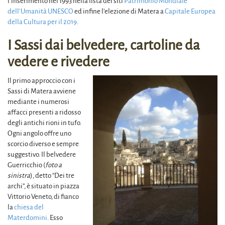
l’inserimento nel 1993 nella lista dei siti
Patrimonio Mondiale
dell’Umanità UNESCO
ed infine l’elezione di Matera a
Capitale Europea
della Cultura per il 2019
.
I Sassi dai belvedere, cartoline da
vedere e rivedere
Il primo approccio con i
Sassi di Matera avviene
mediante i numerosi
affacci presenti a ridosso
degli antichi rioni in tufo.
Ogni angolo offre uno
scorcio diverso e sempre
suggestivo. Il belvedere
Guerricchio (
foto a
sinistra
), detto “Dei tre
archi”, è situato in piazza
Vittorio Veneto, di fianco
la
chiesa del
Materdomini
. Esso