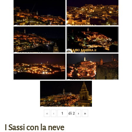
«
‹
di
2
›
»
I Sassi con la neve