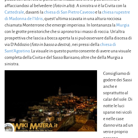
affacciandosi al belvedere (
foto in alto
). A sinistra vi è la Civita con la
Cattedrale
, davanti la
chiesa di San Pietro Caveoso
e la
chiesa rupestre
di Madonna de l’Idris
, quest’ultima scavata in una altura rocciosa
chiamata Monterrone che emerge imperiosa. In lontananza la
Murgia
con le grotte preistoriche che si aprono tra i massi di roccia. Un’altra
prospettiva che lascia a bocca aperta la si può osservare dalla discesa di
via D’Addozio (
foto in basso a destra
), nei pressi della
chiesa di
Sant’Agostino
. La visuale in questo punto consente di avere una visuale
completa della Civita e del Sasso Barisano, oltre che della Murgia a
sinistra.
Consigliamo di
godere dei Sassi
anche e
soprattutto al
calar del sole. Di
notte le luci
sparse nei vicoli
e nelle case
danno vita ad un
vero e proprio