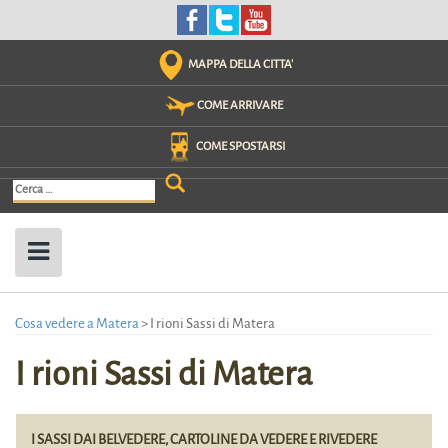
Skip
to
content
MAPPA DELLA CITTA'
COME ARRIVARE
COME SPOSTARSI
Ricerca
per:
Cosa vedere a Matera
>
I rioni Sassi di Matera
I rioni Sassi di Matera
I SASSI DAI BELVEDERE, CARTOLINE DA VEDERE E RIVEDERE