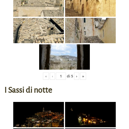
«
‹
di
5
›
»
I Sassi di notte