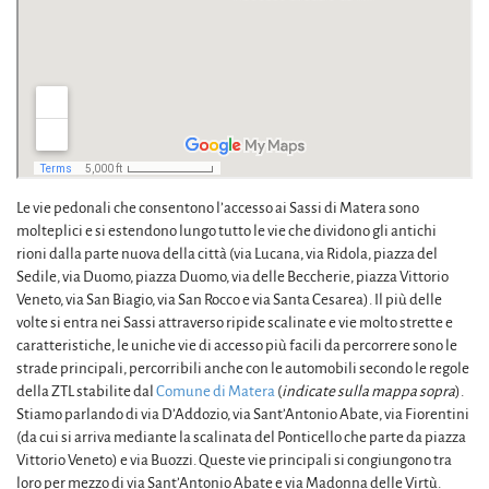
Le vie pedonali che consentono l’accesso ai Sassi di Matera sono
molteplici e si estendono lungo tutto le vie che dividono gli antichi
rioni dalla parte nuova della città (via Lucana, via Ridola, piazza del
Sedile, via Duomo, piazza Duomo, via delle Beccherie, piazza Vittorio
Veneto, via San Biagio, via San Rocco e via Santa Cesarea). Il più delle
volte si entra nei Sassi attraverso ripide scalinate e vie molto strette e
caratteristiche, le uniche vie di accesso più facili da percorrere sono le
strade principali, percorribili anche con le automobili secondo le regole
della ZTL stabilite dal
Comune di Matera
(
indicate sulla mappa sopra
).
Stiamo parlando di via D’Addozio, via Sant’Antonio Abate, via Fiorentini
(da cui si arriva mediante la scalinata del Ponticello che parte da piazza
Vittorio Veneto) e via Buozzi. Queste vie principali si congiungono tra
loro per mezzo di via Sant’Antonio Abate e via Madonna delle Virtù.