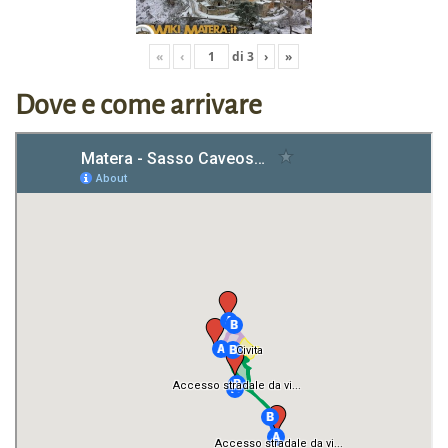
«
‹
di
3
›
»
Dove e come arrivare