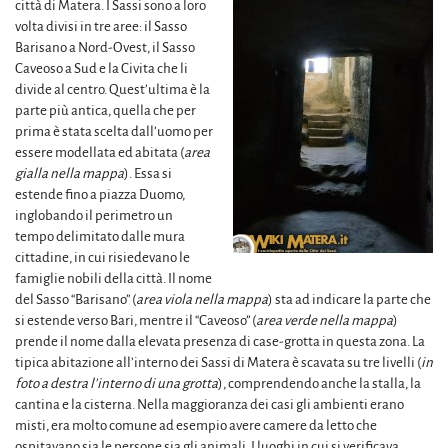
città di Matera. I Sassi sono a loro
volta divisi in tre aree: il Sasso
Barisano a Nord-Ovest, il Sasso
Caveoso a Sud e la Civita che li
divide al centro. Quest’ultima è la
parte più antica, quella che per
prima è stata scelta dall’uomo per
essere modellata ed abitata (
area
gialla nella mappa
). Essa si
estende fino a piazza Duomo,
inglobando il perimetro un
tempo delimitato dalle mura
cittadine, in cui risiedevano le
famiglie nobili della città. Il nome
del Sasso “Barisano” (
area viola nella mappa
) sta ad indicare la parte che
si estende verso Bari, mentre il “Caveoso” (
area verde nella mappa
)
prende il nome dalla elevata presenza di case-grotta in questa zona. La
tipica abitazione all’interno dei Sassi di Matera è scavata su tre livelli (
in
foto a destra l’interno di una grotta
), comprendendo anche la stalla, la
cantina e la cisterna. Nella maggioranza dei casi gli ambienti erano
misti, era molto comune ad esempio avere camere da letto che
ospitavano sia le persone sia gli animali. I luoghi in cui si verificava