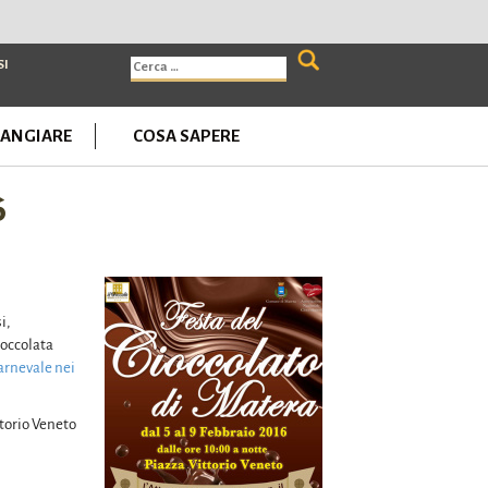
Ricerca
SI
per:
ANGIARE
COSA SAPERE
6
i,
ioccolata
arnevale nei
ttorio Veneto