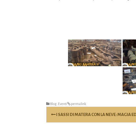
Blog
,
Eventi
permalink
Post
I SASSI DI MATERA CON LA NEVE: MAGIA 
navigation