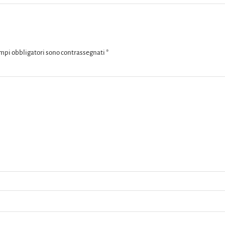
ampi obbligatori sono contrassegnati
*