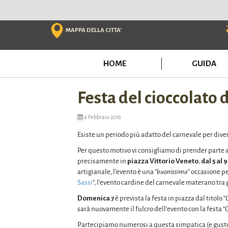
Skip
to
content
MAPPA DELLA CITTA'
HOME
GUIDA
Festa del cioccolato d
4 Febbraio 2016
Esiste un periodo più adatto del carnevale per diver
Per questo motivo vi consigliamo di prender parte a
precisamente in
piazza Vittorio Veneto
,
dal 5 al 
artigianale, l’evento è una “
buonissima
” occasione pe
Sassi
“, l’evento cardine del carnevale materano tra gl
Domenica 7
è prevista la festa in piazza dal titolo “
sarà nuovamente il fulcro dell’evento con la festa “
C
Partecipiamo numerosi a questa simpatica (e gusto