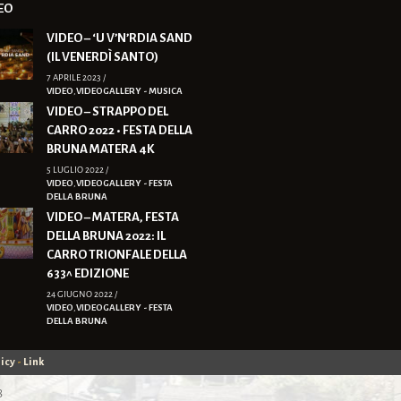
EO
VIDEO – ‘U V’N’RDIA SAND
(IL VENERDÌ SANTO)
7 APRILE 2023 /
VIDEO
,
VIDEOGALLERY - MUSICA
VIDEO – STRAPPO DEL
CARRO 2022 • FESTA DELLA
BRUNA MATERA 4K
5 LUGLIO 2022 /
VIDEO
,
VIDEOGALLERY - FESTA
DELLA BRUNA
VIDEO – MATERA, FESTA
DELLA BRUNA 2022: IL
CARRO TRIONFALE DELLA
633^ EDIZIONE
24 GIUGNO 2022 /
VIDEO
,
VIDEOGALLERY - FESTA
DELLA BRUNA
icy
-
Link
8