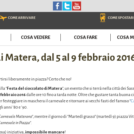
COME ARRIVARE
COME SPOSTAR
COSA VEDERE
COSA FARE
COSA M
i Matera, dal 5 al 9 febbraio 201
tirsi liberamente in piazza? Certo che no!
lla “
Festa del cioccolato di Matera
“, un evento che si terrà nella città dei Sass
9 febbraio 2016
dalle ore 10 fino a tarda notte. Oltre che gustare tanta buona c
r festeggiare in maschera il carnevale e ritornare ai vecchi fasti del famoso “
C
i anni ’80 e ’90.
Carnevale Materano
“, mentre il giorno di “Martedì grasso” (martedì 9) piazza Vi
arnevale in Piazza
“.
sa) iniziativa,
impossibile mancare
!