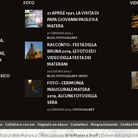
FOTO
VID
27 APRILE 1991, LA VISITA DI
PAPA GIOVANNI PAOLO II A
MATERA
21 GENNAIO 2022 /
BLOG
,
FOTOGALLERY
A,
RACCONTO – FESTA DELLA
BRUNA 2019, LE FOTO ED I
RE,
VIDEO DELLA FESTA DEI
A
MATERANI
24 GIUGNO 2019 /
ISICO
BLOG
,
FOTOGALLERY
,
VIDEO
FOTO – CERIMONIA
INAUGURALE MATERA
2019, ALCUNE FOTO DELLA
SERA
23 GENNAIO 2019 /
FOTOGALLERY
mo
-
Collabora con noi
-
Segnala un abuso
-
Contattaci
-
Ringraziamenti
-
Cookie Pol
© 2021
WikiMatera.it
| Realizzato da
WikiMatera Staff
| Online dal 12/11/200