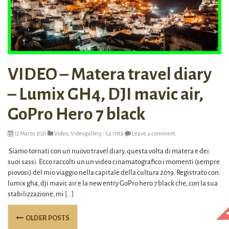
VIDEO – Matera travel diary
– Lumix GH4, DJI mavic air,
GoPro Hero 7 black
12 Marzo 2021
Video
,
Videogallery - La città
Leave a comment
Siamo tornati con un nuovo travel diary, questa volta di matera e dei
suoi sassi. Ecco raccolti un un video cinamatografico i momenti (sempre
piovosi) del mio viaggio nella capitale della cultura 2019. Registrato con:
lumix gh4, dji mavic air e la new entry GoPro hero 7 black che, con la sua
stabilizzazione, mi […]
Posts
OLDER POSTS