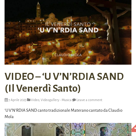
VIDEO – ‘U V’N’RDIA SAND
(Il Venerdì Santo)
7 Aprile 2023
Video
,
Videogallery - Musica
Leave a comment
‘U V’N’RDIA SAND canto tradizionale Materano cantato da Claudio
Mola