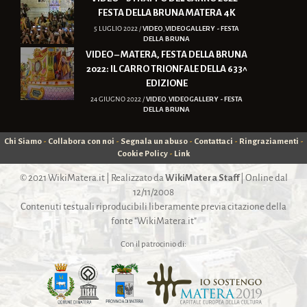
FESTA DELLA BRUNA MATERA 4K
5 LUGLIO 2022 /
VIDEO
,
VIDEOGALLERY - FESTA
DELLA BRUNA
VIDEO – MATERA, FESTA DELLA BRUNA
2022: IL CARRO TRIONFALE DELLA 633^
EDIZIONE
24 GIUGNO 2022 /
VIDEO
,
VIDEOGALLERY - FESTA
DELLA BRUNA
Chi Siamo
-
Collabora con noi
-
Segnala un abuso
-
Contattaci
-
Ringraziamenti
-
Cookie Policy
-
Link
© 2021
WikiMatera.it
| Realizzato da
WikiMatera Staff
| Online dal
12/11/2008
Contenuti testuali riproducibili liberamente previa citazione della
fonte "WikiMatera.it"
Con il patrocinio di: