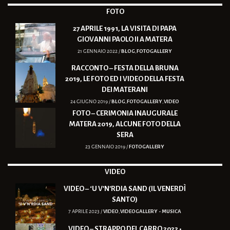
FOTO
27 APRILE 1991, LA VISITA DI PAPA
GIOVANNI PAOLO II A MATERA
21 GENNAIO 2022 /
BLOG
,
FOTOGALLERY
RACCONTO – FESTA DELLA BRUNA
2019, LE FOTO ED I VIDEO DELLA FESTA
DEI MATERANI
24 GIUGNO 2019 /
BLOG
,
FOTOGALLERY
,
VIDEO
FOTO – CERIMONIA INAUGURALE
MATERA 2019, ALCUNE FOTO DELLA
SERA
23 GENNAIO 2019 /
FOTOGALLERY
VIDEO
VIDEO – ‘U V’N’RDIA SAND (IL VENERDÌ
SANTO)
7 APRILE 2023 /
VIDEO
,
VIDEOGALLERY - MUSICA
VIDEO – STRAPPO DEL CARRO 2022 •