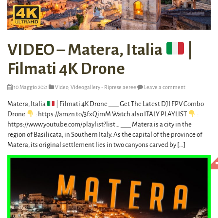
VIDEO – Matera, Italia
|
Filmati 4K Drone
10 Maggio 2021
Video
,
Videogallery - Riprese aeree
Leave a comment
Matera, Italia
| Filmati 4K Drone ___ Get The Latest DJI FPV Combo
Drone
: https://amzn.to/3fxQimM​​​​​​ Watch also ITALY PLAYLIST
:
https://www.youtube.com/playlist?list…​ ___ Matera is a city in the
region of Basilicata, in Southern Italy. As the capital of the province of
Matera, its original settlement lies in two canyons carved by […]