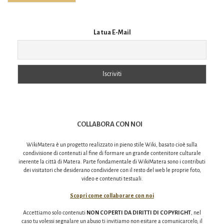
navigation
La tua E-Mail
COLLABORA CON NOI
WikiMatera è un progetto realizzato in pieno stile Wiki, basato cioè sulla
condivisione di contenuti al fine di formare un grande contenitore culturale
inerente la città di Matera. Parte fondamentale di WikiMatera sono i contributi
dei visitatori che desiderano condividere con il resto del web le proprie foto,
video e contenuti testuali.
Scopri come collaborare con noi
Accettiamo solo contenuti
NON COPERTI DA DIRITTI DI COPYRIGHT
, nel
caso tu volessi segnalare un abuso ti invitiamo non esitare a comunicarcelo, il