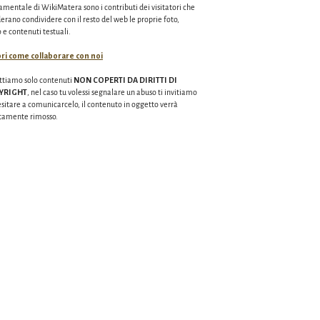
mentale di WikiMatera sono i contributi dei visitatori che
erano condividere con il resto del web le proprie foto,
 e contenuti testuali.
ri come collaborare con noi
ttiamo solo contenuti
NON COPERTI DA DIRITTI DI
YRIGHT
, nel caso tu volessi segnalare un abuso ti invitiamo
sitare a comunicarcelo, il contenuto in oggetto verrà
tamente rimosso.
ala un abuso