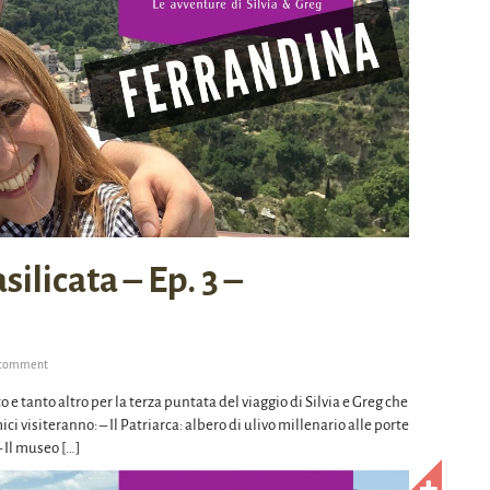
ilicata – Ep. 3 –
 comment
sto e tanto altro per la terza puntata del viaggio di Silvia e Greg che
ci visiteranno: – Il Patriarca: albero di ulivo millenario alle porte
 Il museo […]