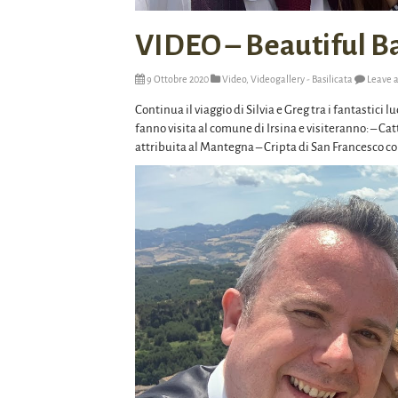
VIDEO – Beautiful Bas
9 Ottobre 2020
Video
,
Videogallery - Basilicata
Leave 
Continua il viaggio di Silvia e Greg tra i fantastici 
fanno visita al comune di Irsina e visiteranno: – C
attribuita al Mantegna – Cripta di San Francesco co