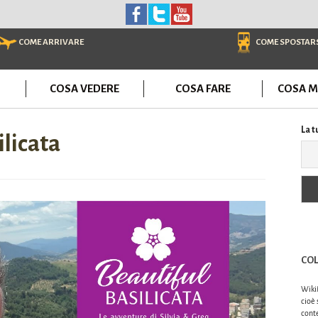
COME ARRIVARE
COME SPOSTAR
COSA VEDERE
COSA FARE
COSA M
La t
ilicata
COL
WikiM
cioè 
conte