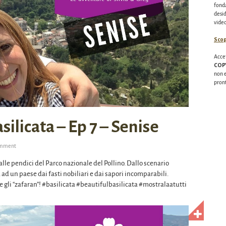
fonda
desid
video
Scop
Acce
COP
non e
pron
Segn
ilicata – Ep 7 – Senise
omment
, alle pendici del Parco nazionale del Pollino. Dallo scenario
ad un paese dai fasti nobiliari e dai sapori incomparabili.
re gli “zafaran”! #basilicata #beautifulbasilicata #mostralaatutti