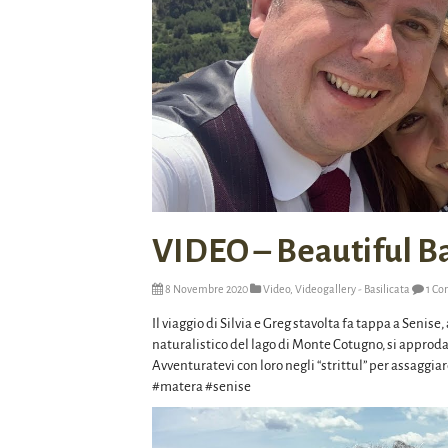
VIDEO – Beautiful Bas
8 Novembre 2020
Video
,
Videogallery - Basilicata
1 C
Il viaggio di Silvia e Greg stavolta fa tappa a Senise
naturalistico del lago di Monte Cotugno, si approda 
Avventuratevi con loro negli “strittul” per assaggia
#matera #senise