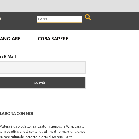
Ricerca
SI
per:
ANGIARE
COSA SAPERE
ua E-Mail
LABORA CON NOI
atera è un progetto realizzato in pieno stile Wiki, basato
sulla condivisione di contenuti al fine di formare un grande
nitore culturale inerente la città di Matera. Parte