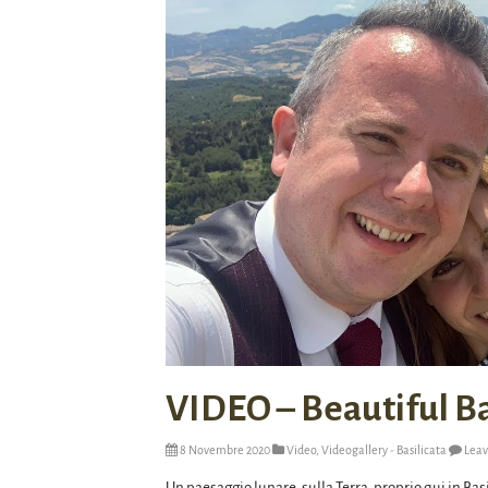
VIDEO – Beautiful Bas
8 Novembre 2020
Video
,
Videogallery - Basilicata
Lea
Un paesaggio lunare, sulla Terra, proprio qui in Basi