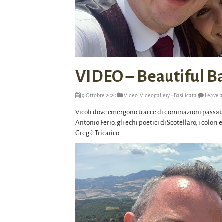
VIDEO – Beautiful Bas
9 Ottobre 2020
Video
,
Videogallery - Basilicata
Leave 
Vicoli dove emergono tracce di dominazioni passate
Antonio Ferro, gli echi poetici di Scotellaro, i color
Greg è Tricarico.