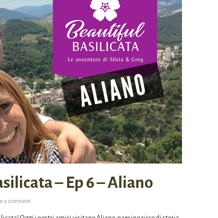
ilicata – Ep 6 – Aliano
ve a comment
licata! Oggi i nostri amici visitano Aliano, paesino ricco di storia