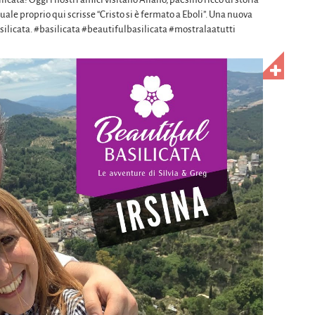
l quale proprio qui scrisse “Cristo si è fermato a Eboli”. Una nuova
asilicata. #basilicata #beautifulbasilicata #mostralaatutti