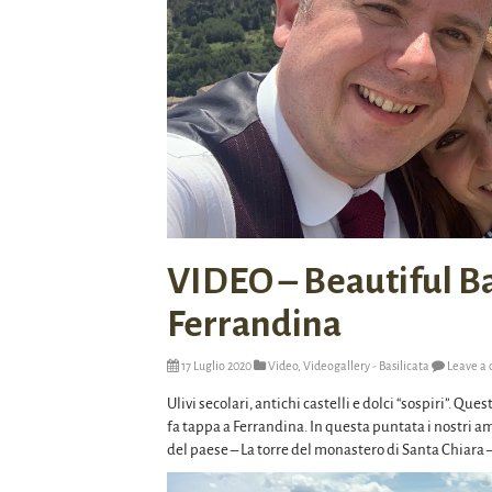
VIDEO – Beautiful Bas
Ferrandina
17 Luglio 2020
Video
,
Videogallery - Basilicata
Leave a
Ulivi secolari, antichi castelli e dolci “sospiri”. Que
fa tappa a Ferrandina. In questa puntata i nostri ami
del paese – La torre del monastero di Santa Chiara –