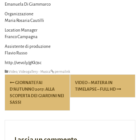
Emanuela Di Giammarco
Organizzazione
Maria Rosaria Cautilli
Location Manager
Franco Campagna
Assistente di produzione
Flavio Russo
http://vevo.ly/gKk3sc
Video
,
Videogallery - Musica
permalink
Post
GIORNATE FAI
VIDEO – MATERA IN
navigation
D’AUTUNNO 2017: ALLA
TIMELAPSE – FULL HD
SCOPERTA DEI GIARDINI NEI
SASSI