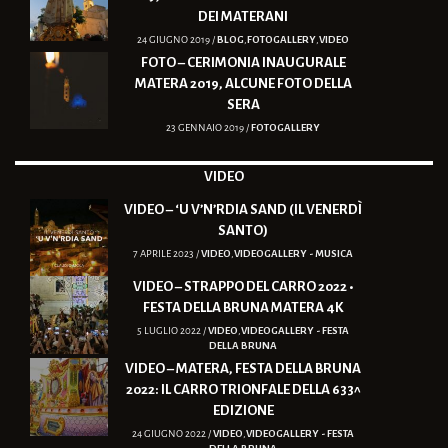
DEI MATERANI
24 GIUGNO 2019 /
BLOG
,
FOTOGALLERY
,
VIDEO
FOTO – CERIMONIA INAUGURALE
MATERA 2019, ALCUNE FOTO DELLA
SERA
23 GENNAIO 2019 /
FOTOGALLERY
VIDEO
VIDEO – ‘U V’N’RDIA SAND (IL VENERDÌ
SANTO)
7 APRILE 2023 /
VIDEO
,
VIDEOGALLERY - MUSICA
VIDEO – STRAPPO DEL CARRO 2022 •
FESTA DELLA BRUNA MATERA 4K
5 LUGLIO 2022 /
VIDEO
,
VIDEOGALLERY - FESTA
DELLA BRUNA
VIDEO – MATERA, FESTA DELLA BRUNA
2022: IL CARRO TRIONFALE DELLA 633^
EDIZIONE
24 GIUGNO 2022 /
VIDEO
,
VIDEOGALLERY - FESTA