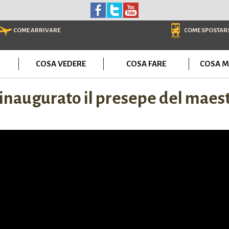
COME ARRIVARE
COME SPOSTAR
COSA VEDERE
COSA FARE
COSA M
inaugurato il presepe del maes