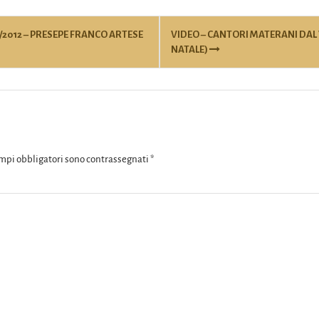
/2012 – PRESEPE FRANCO ARTESE
VIDEO – CANTORI MATERANI DAL 
NATALE)
ampi obbligatori sono contrassegnati
*