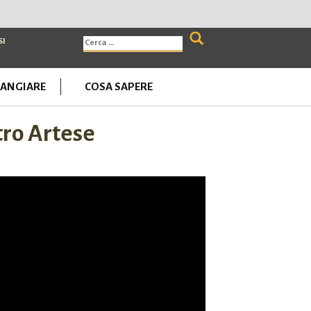
Ricerca
SI
per:
ANGIARE
COSA SAPERE
tro Artese