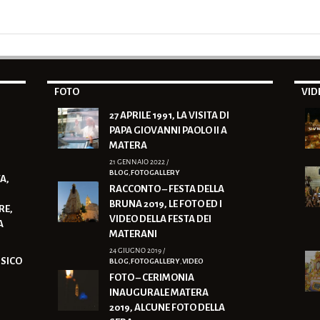
FOTO
VID
27 APRILE 1991, LA VISITA DI
PAPA GIOVANNI PAOLO II A
MATERA
21 GENNAIO 2022 /
BLOG
,
FOTOGALLERY
A,
RACCONTO – FESTA DELLA
BRUNA 2019, LE FOTO ED I
RE,
VIDEO DELLA FESTA DEI
A
MATERANI
24 GIUGNO 2019 /
ISICO
BLOG
,
FOTOGALLERY
,
VIDEO
FOTO – CERIMONIA
INAUGURALE MATERA
2019, ALCUNE FOTO DELLA