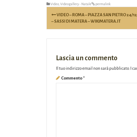
Video
,
Videogallery - Natale
permalink
Post
VIDEO – ROMA – PIAZZA SAN PIETRO 24/12
navigation
– SASSI DI MATERA – WIKIMATERA.IT
Lascia un commento
Il tuo indirizzo email non sarà pubblicato.
I c
Commento
*