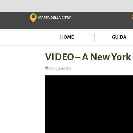
Skip
to
content
MAPPA DELLA CITTA'
HOME
GUIDA
VIDEO – A New York 
12 Febbraio 2018