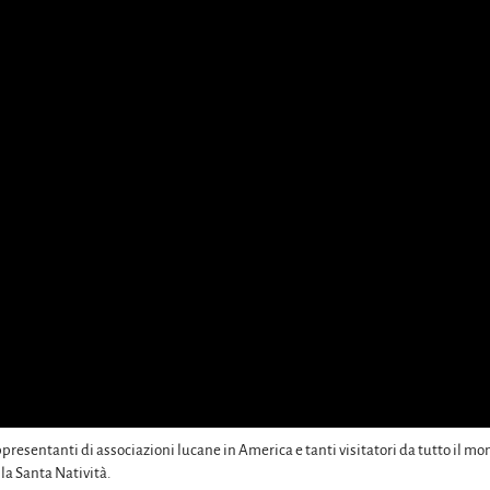
resentanti di associazioni lucane in America e tanti visitatori da tutto il m
la Santa Natività.