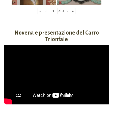
«
‹
di
3
›
»
Novena e presentazione del Carro
Trionfale