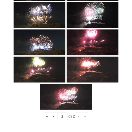
«
‹
di
2
›
»