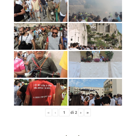
«
‹
di
2
›
»