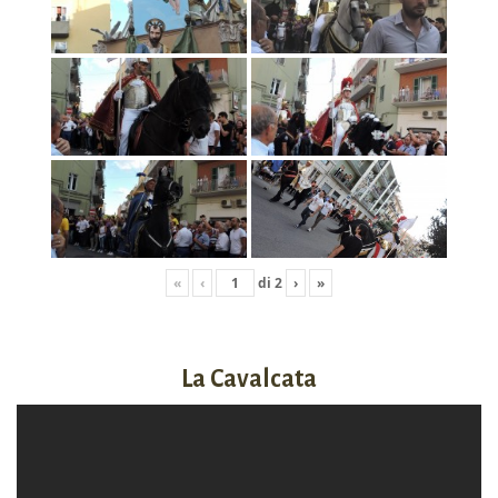
«
‹
di
2
›
»
La Cavalcata