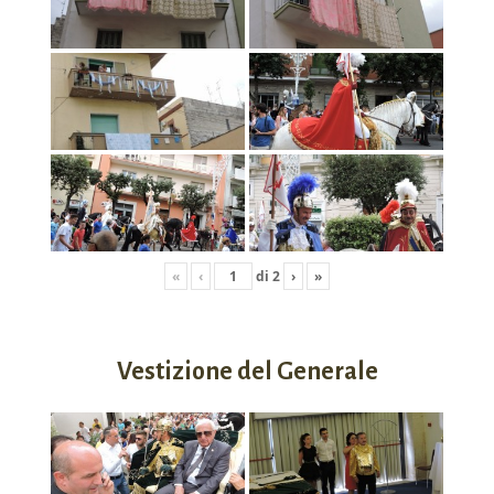
«
‹
di
2
›
»
Vestizione del Generale