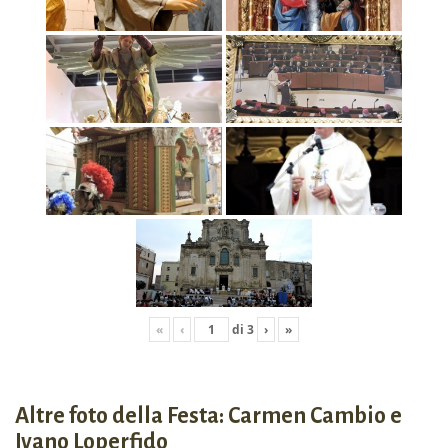
«
‹
di
3
›
»
Altre foto della Festa: Carmen Cambio e
Ivano Loperfido