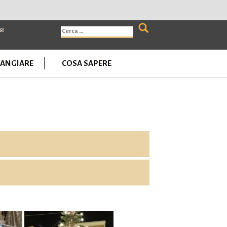
Ricerca
SI
per:
ANGIARE
COSA SAPERE