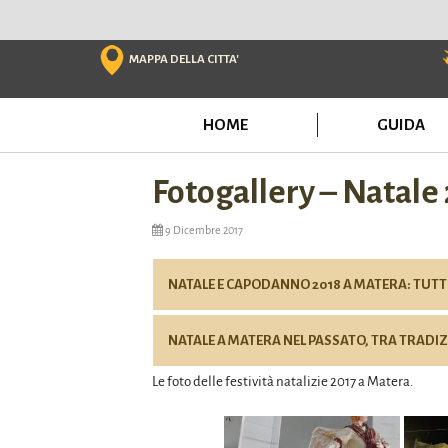
Skip
to
content
MAPPA DELLA CITTA'
HOME
GUIDA
Fotogallery – Natale
9 Dicembre 2017
NATALE E CAPODANNO 2018 A MATERA: TUTT
NATALE A MATERA NEL PASSATO, TRA TRADI
Le foto delle festività natalizie 2017 a Matera.