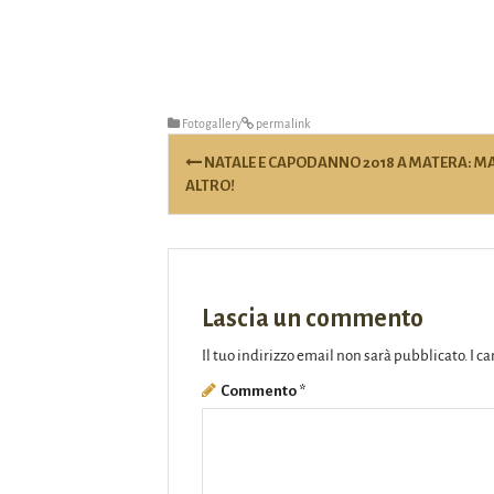
Fotogallery
permalink
Post
NATALE E CAPODANNO 2018 A MATERA: MAG
navigation
ALTRO!
Lascia un commento
Il tuo indirizzo email non sarà pubblicato.
I c
Commento
*