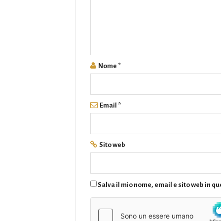
Nome
*
Email
*
Sito web
Salva il mio nome, email e sito web in 