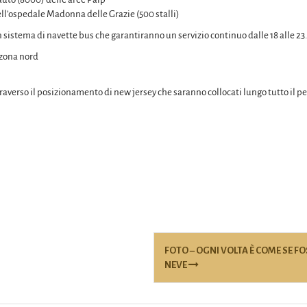
dell’ospedale Madonna delle Grazie (500 stalli)
sistema di navette bus che garantiranno un servizio continuo dalle 18 alle 23.30
 zona nord
traverso il posizionamento di new jersey che saranno collocati lungo tutto il pe
FOTO – OGNI VOLTA È COME SE FO
NEVE