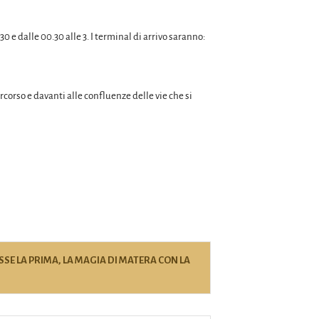
 e dalle 00.30 alle 3. I terminal di arrivo saranno:
rcorso e davanti alle confluenze delle vie che si
SSE LA PRIMA, LA MAGIA DI MATERA CON LA