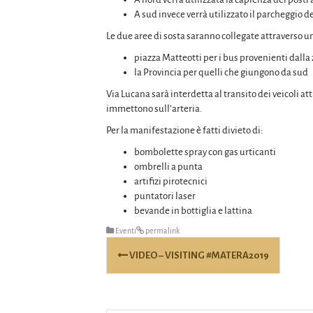
A sud invece verrà utilizzato il parcheggio 
Le due aree di sosta saranno collegate attraverso un 
piazza Matteotti per i bus provenienti dalla
la Provincia per quelli che giungono da sud
Via Lucana sarà interdetta al transito dei veicoli at
immettono sull’arteria.
Per la manifestazione è fatti divieto di:
bombolette spray con gas urticanti
ombrelli a punta
artifizi pirotecnici
puntatori laser
bevande in bottiglia e lattina
Eventi
permalink
Post
VIDEO – VISITING #MATERA2019
navigation