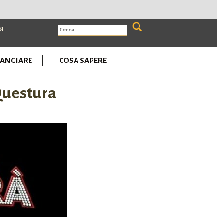
Ricerca
SI
per:
ANGIARE
COSA SAPERE
Questura