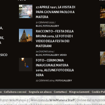
27 APRILE 1991, LA VISITA DI
PAPA GIOVANNI PAOLO II A
MATERA
21 GENNAIO 2022 /
BLOG
,
FOTOGALLERY
A,
RACCONTO – FESTA DELLA
BRUNA 2019, LE FOTO ED I
RE,
VIDEO DELLA FESTA DEI
A
MATERANI
24 GIUGNO 2019 /
ISICO
BLOG
,
FOTOGALLERY
,
VIDEO
FOTO – CERIMONIA
INAUGURALE MATERA
2019, ALCUNE FOTO DELLA
SERA
23 GENNAIO 2019 /
FOTOGALLERY
mo
-
Collabora con noi
-
Segnala un abuso
-
Contattaci
-
Ringraziamenti
-
Cookie Pol
© 2021
WikiMatera.it
| Realizzato da
WikiMatera Staff
| Online dal 12/11/200