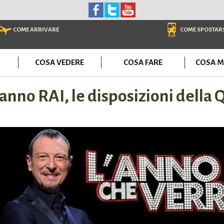
COME ARRIVARE
COME SPOSTAR
COSA VEDERE
COSA FARE
COSA M
nno RAI, le disposizioni della 