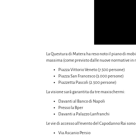
La Questura di Matera ha reso noto il piano di mobil
massima (come previsto dalle nuove normative in me
Piazza Vittorio Veneto (7.500 persone)
Piazza San Francesco (3.000 persone)
Piazzetta Pascoli (2.500 persone)
La visione sarà garantita da tre maxischermi:
Davanti al Banco di Napoli
Presso la Bper
Davanti a Palazzo Lanfranchi
Le vie di accesso all’evento del Capodanno Rai sono
Via Ascanio Persio