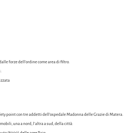
alle forze dell’ordine come area di filtro.
:
izzata
afety point con tre addetti dell’ospedale Madonna delle Grazie di Matera.
bili, una a nord, l’altra a sud, della città:
 auto (8000) delle aree Paip