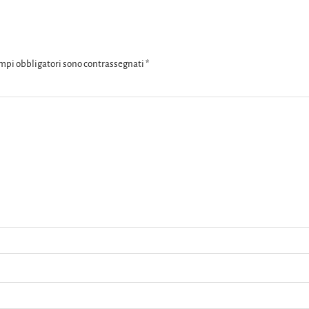
ampi obbligatori sono contrassegnati
*