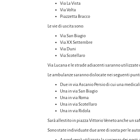
Via La Vista
Via Volta
Piazzetta Bracco
Le vie di uscita sono:
Via San Biagio
Via XX Settembre
Via Duni
Via Scotellaro
Via Lucana e le strade adiacenti saranno utilizzate d
Le ambulanze saranno dislocate nei seguenti punti
Due in via Ascanio Persio di cui una medical
Una in via San Biagio
Una in via Roma
Una in via Scotellaro
Una in via Ridola
Sarà allestito in piazza Vittorio Veneto anche un s
Sono state individuate due aree di sosta per le automo
A nord verrà utilizzata la capienza dei posti