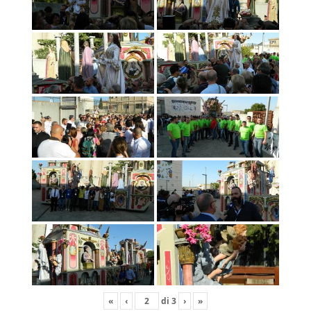
«
‹
di
3
›
»