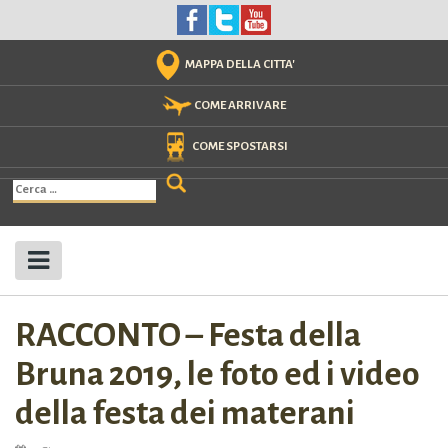
Skip
to
content
MAPPA DELLA CITTA'
COME ARRIVARE
COME SPOSTARSI
Ricerca
per:
RACCONTO – Festa della
Bruna 2019, le foto ed i video
della festa dei materani