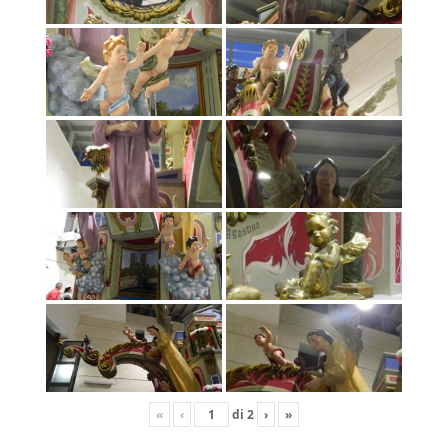
«
‹
di
2
›
»