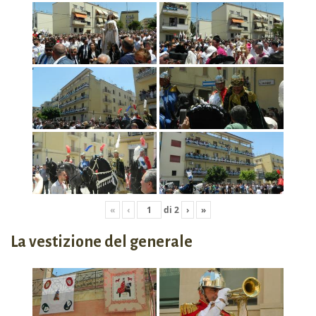
«
‹
di
2
›
»
La vestizione del generale