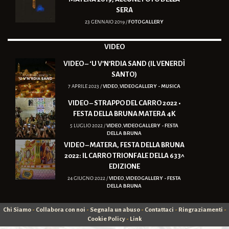
SERA
23 GENNAIO 2019 /
FOTOGALLERY
VIDEO
VIDEO – ‘U V’N’RDIA SAND (IL VENERDÌ
SANTO)
7 APRILE 2023 /
VIDEO
,
VIDEOGALLERY - MUSICA
VIDEO – STRAPPO DEL CARRO 2022 •
FESTA DELLA BRUNA MATERA 4K
5 LUGLIO 2022 /
VIDEO
,
VIDEOGALLERY - FESTA
DELLA BRUNA
VIDEO – MATERA, FESTA DELLA BRUNA
2022: IL CARRO TRIONFALE DELLA 633^
EDIZIONE
24 GIUGNO 2022 /
VIDEO
,
VIDEOGALLERY - FESTA
DELLA BRUNA
Chi Siamo
-
Collabora con noi
-
Segnala un abuso
-
Contattaci
-
Ringraziamenti
-
Cookie Policy
-
Link