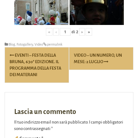
«
‹
di
2
›
»
Blog
,
Fotogallery
,
Video
permalink
Post
EVENTI – FESTA DELLA
VIDEO – UN NUMERO, UN
navigation
BRUNA, 630° EDIZIONE. IL
MESE: 2 LUGLIO
PROGRAMMA DELLA FESTA
DEI MATERANI
Lascia un commento
Il tuo indirizzo email non sarà pubblicato.
I campi obbligatori
sono contrassegnati
*