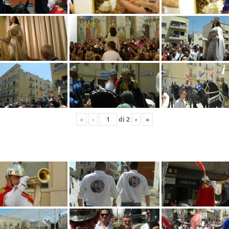
«
‹
di
2
›
»