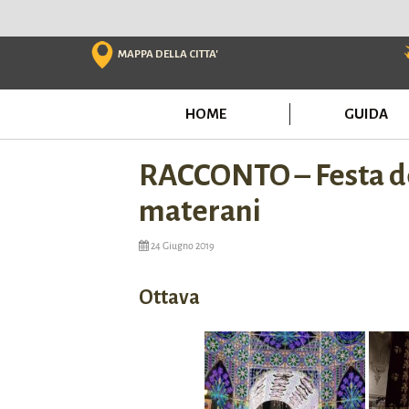
Skip
to
content
MAPPA DELLA CITTA'
HOME
GUIDA
RACCONTO – Festa dell
materani
24 Giugno 2019
Ottava