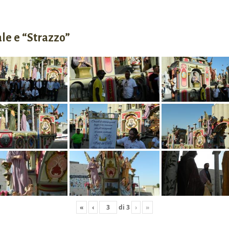
ale e “Strazzo”
«
‹
di
3
›
»