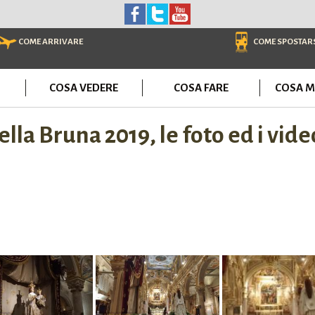
COME ARRIVARE
COME SPOSTAR
COSA VEDERE
COSA FARE
COSA M
a Bruna 2019, le foto ed i video