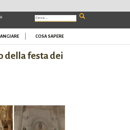
Ricerca
SI
per:
ANGIARE
COSA SAPERE
 della festa dei