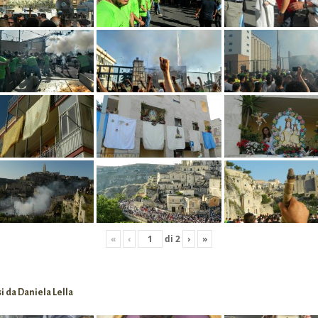
«
‹
di
2
›
»
i da Daniela Lella