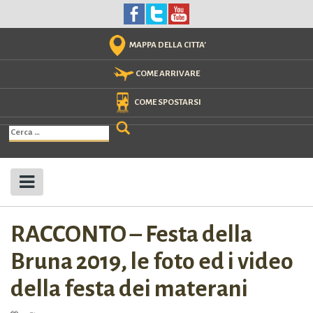
Skip
to
content
MAPPA DELLA CITTA'
COME ARRIVARE
COME SPOSTARSI
Ricerca
per:
RACCONTO – Festa della
Bruna 2019, le foto ed i video
della festa dei materani