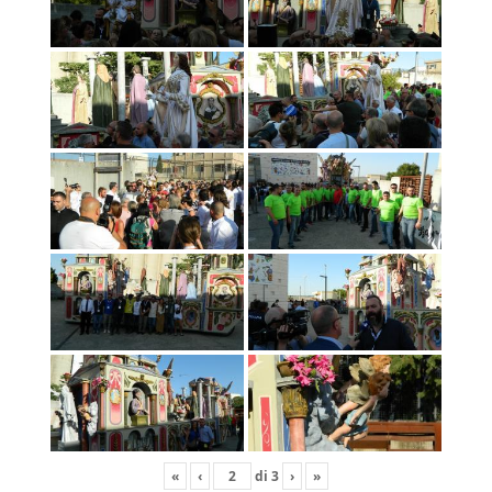
«
‹
di
3
›
»