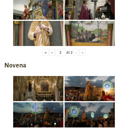
«
‹
di
2
›
»
Novena