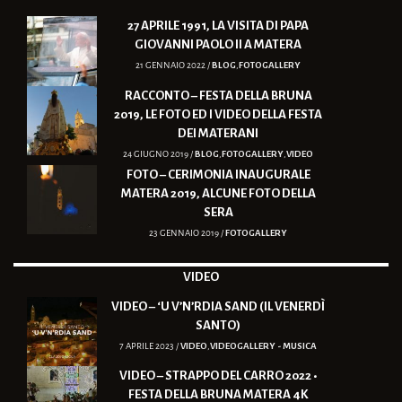
27 APRILE 1991, LA VISITA DI PAPA
GIOVANNI PAOLO II A MATERA
21 GENNAIO 2022 /
BLOG
,
FOTOGALLERY
RACCONTO – FESTA DELLA BRUNA
2019, LE FOTO ED I VIDEO DELLA FESTA
DEI MATERANI
24 GIUGNO 2019 /
BLOG
,
FOTOGALLERY
,
VIDEO
FOTO – CERIMONIA INAUGURALE
MATERA 2019, ALCUNE FOTO DELLA
SERA
23 GENNAIO 2019 /
FOTOGALLERY
VIDEO
VIDEO – ‘U V’N’RDIA SAND (IL VENERDÌ
SANTO)
7 APRILE 2023 /
VIDEO
,
VIDEOGALLERY - MUSICA
VIDEO – STRAPPO DEL CARRO 2022 •
FESTA DELLA BRUNA MATERA 4K