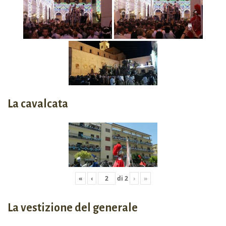
La cavalcata
«
‹
di
2
›
»
La vestizione del generale