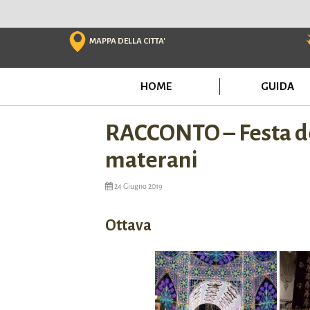
Skip
to
content
MAPPA DELLA CITTA'
HOME
GUIDA
RACCONTO – Festa dell
materani
24 Giugno 2019
Ottava