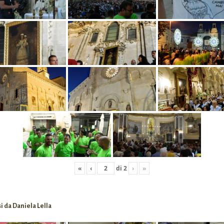
«
‹
di
2
›
»
i da Daniela Lella