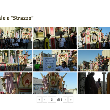
ale e “Strazzo”
«
‹
di
3
›
»