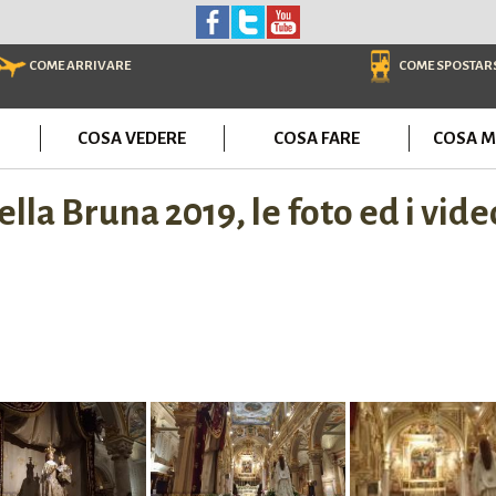
COME ARRIVARE
COME SPOSTAR
COSA VEDERE
COSA FARE
COSA M
a Bruna 2019, le foto ed i video