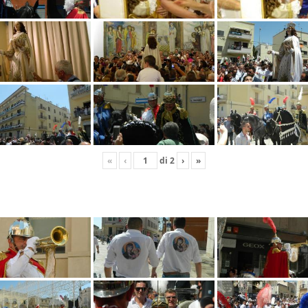
«
‹
di
2
›
»