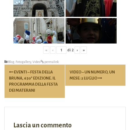
«
‹
di
2
›
»
Blog
,
Fotogallery
,
Video
permalink
Post
EVENTI – FESTA DELLA
VIDEO – UN NUMERO, UN
navigation
BRUNA, 630° EDIZIONE. IL
MESE: 2 LUGLIO
PROGRAMMA DELLA FESTA
DEI MATERANI
Lascia un commento