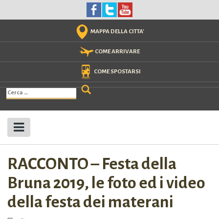
Skip
to
content
MAPPA DELLA CITTA'
COME ARRIVARE
COME SPOSTARSI
Ricerca
per:
RACCONTO – Festa della
Bruna 2019, le foto ed i video
della festa dei materani