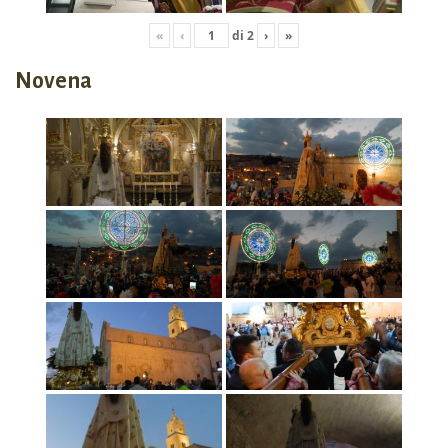
«
‹
di
2
›
»
Novena