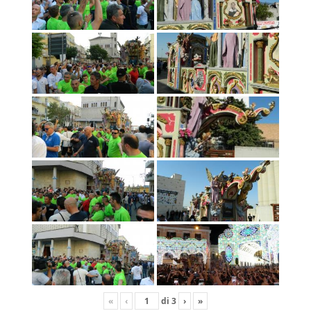
«
‹
di
3
›
»