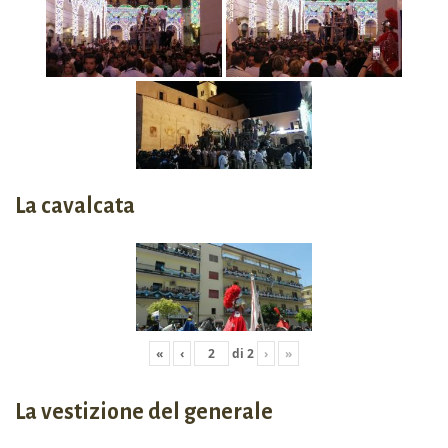
La cavalcata
«
‹
di
2
›
»
La vestizione del generale