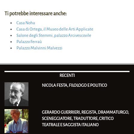
Ti potrebbe interessare anche:
Casa Noha
Casa di Ortega, il Museo delle Arti Applicate
Salone degli Stemmi, palazzo Arcivescovile
Palazzo Ferraù
Palazzo Malvinni Malvezzi
RECENTI
NICOLA FESTA, FILOLOGO E POLITICO
GERARDO GUERRIERI, REGISTA, DRAMMATURGO,
SCENEGGIATORE, TRADUTTORE, CRITICO
TEATRALE E SAGGISTA ITALIANO