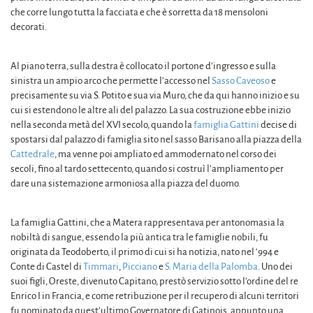
che corre lungo tutta la facciata e che è sorretta da 18 mensoloni
decorati.
Al piano terra, sulla destra è collocato il portone d’ingresso e sulla
sinistra un ampio arco che permette l’accesso nel
Sasso Caveoso
e
precisamente su via S. Potito e sua via Muro, che da qui hanno inizio e su
cui si estendono le altre ali del palazzo. La sua costruzione ebbe inizio
nella seconda metà del XVI secolo, quando la
famiglia Gattini
decise di
spostarsi dal palazzo di famiglia sito nel sasso Barisano alla piazza della
Cattedrale
, ma venne poi ampliato ed ammodernato nel corso dei
secoli, fino al tardo settecento, quando si costruì l’ampliamento per
dare una sistemazione armoniosa alla piazza del duomo.
La famiglia Gattini, che a Matera rappresentava per antonomasia la
nobiltà di sangue, essendo la più antica tra le famiglie nobili, fu
originata da Teodoberto, il primo di cui si ha notizia, nato nel ‘994 e
Conte di Castel di
Timmari
,
Picciano
e
S. Maria della Palomba
. Uno dei
suoi figli, Oreste, divenuto Capitano, prestò servizio sotto l’ordine del re
Enrico I in Francia, e come retribuzione per il recupero di alcuni territori
fu nominato da quest’ultimo Governatore di Gatinois, appunto una