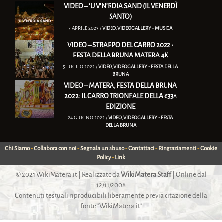
VIDEO – ‘U V’N’RDIA SAND (IL VENERDÌ
SANTO)
7 APRILE 2023 /
VIDEO
,
VIDEOGALLERY - MUSICA
VIDEO – STRAPPO DEL CARRO 2022 •
FESTA DELLA BRUNA MATERA 4K
5 LUGLIO 2022 /
VIDEO
,
VIDEOGALLERY - FESTA DELLA
BRUNA
VIDEO – MATERA, FESTA DELLA BRUNA
2022: IL CARRO TRIONFALE DELLA 633^
EDIZIONE
24 GIUGNO 2022 /
VIDEO
,
VIDEOGALLERY - FESTA
DELLA BRUNA
Chi Siamo
-
Collabora con noi
-
Segnala un abuso
-
Contattaci
-
Ringraziamenti
-
Cookie
Policy
-
Link
© 2021
WikiMatera.it
| Realizzato da
WikiMatera Staff
| Online dal
12/11/2008
Contenuti testuali riproducibili liberamente previa citazione della
fonte "WikiMatera.it"