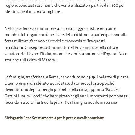
regione conquistata e nome che verrà utilizzato a partire dal 1100 per
identificare il nucleo famigliare.
Nel corso dei secoli innumerevoli personaggi si distinsero come
membri dell’organizzazione civile della città, nella partecipazione alla
forza militare, facendo parte del clero secolare. Tra questi
ricordiamo Giuseppe Gattini, morto nel 1917, sindaco della città e
senatore del Regno d’Italia, ma anche storico e autore dell’opera ‘’Note
storiche sulla città di Matera’’.
La famiglia, trasferitasi a Roma, ha venduto nel 1989 il palazzo di piazza
Duomo, ormai disabitato, a cui è stato dato nuovo lustro poiché
divenuto uno degli alberghi più belli della città, appunto “Palazzo
Gattini Luxury Hotel“, che ha ospitato negli anni importanti personaggi
facendo rivivere i fasti della più antica famiglia nobile materana.
Si ringrazia Enzo Scasciamacchia per la preziosa collaborazione