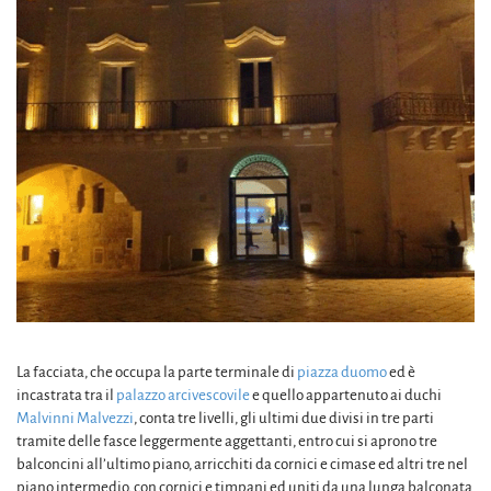
La facciata, che occupa la parte terminale di
piazza duomo
ed è
incastrata tra il
palazzo arcivescovile
e quello appartenuto ai duchi
Malvinni Malvezzi
, conta tre livelli, gli ultimi due divisi in tre parti
tramite delle fasce leggermente aggettanti, entro cui si aprono tre
balconcini all’ultimo piano, arricchiti da cornici e cimase ed altri tre nel
piano intermedio, con cornici e timpani ed uniti da una lunga balconata