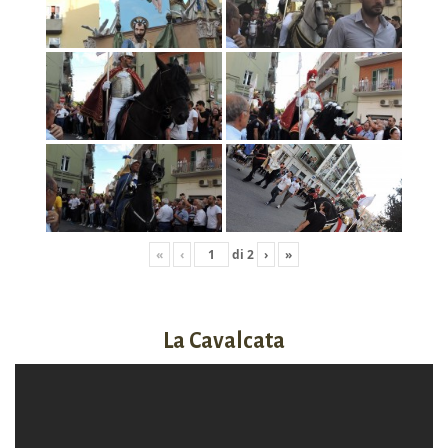
«
‹
di
2
›
»
La Cavalcata