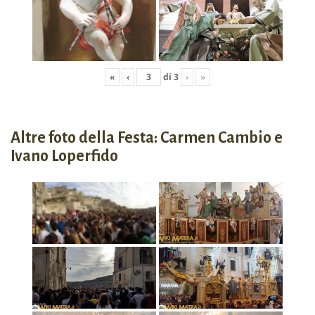
«
‹
di
3
›
»
Altre foto della Festa: Carmen Cambio e
Ivano Loperfido