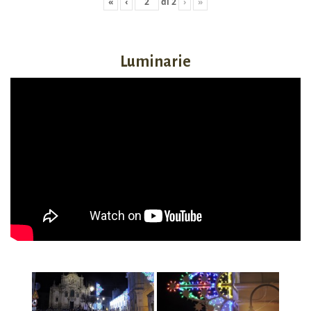
«
‹
di
2
›
»
Luminarie