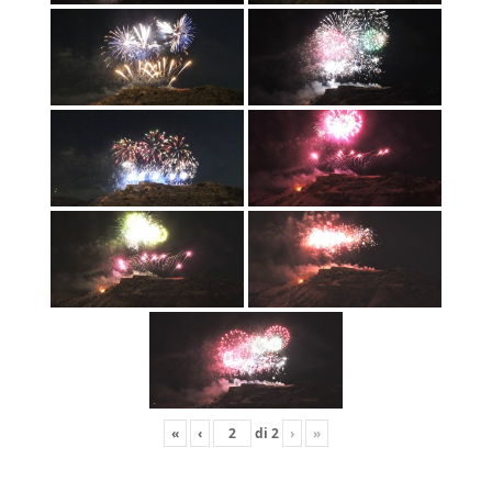
«
‹
di
2
›
»