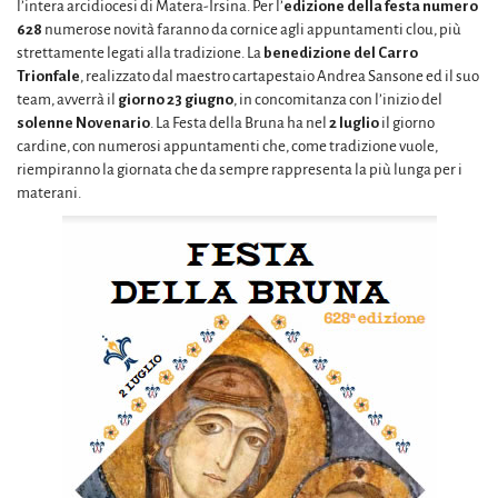
l’intera arcidiocesi di Matera-Irsina. Per l’
edizione della festa numero
628
numerose novità faranno da cornice agli appuntamenti clou, più
strettamente legati alla tradizione. La
benedizione del Carro
Trionfale
, realizzato dal maestro cartapestaio Andrea Sansone ed il suo
team, avverrà il
giorno 23 giugno
, in concomitanza con l’inizio del
solenne Novenario
. La Festa della Bruna ha nel
2 luglio
il giorno
cardine, con numerosi appuntamenti che, come tradizione vuole,
riempiranno la giornata che da sempre rappresenta la più lunga per i
materani.