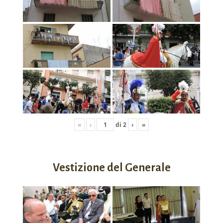
«
‹
di
2
›
»
Vestizione del Generale