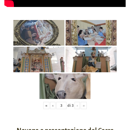
«
‹
di
3
›
»