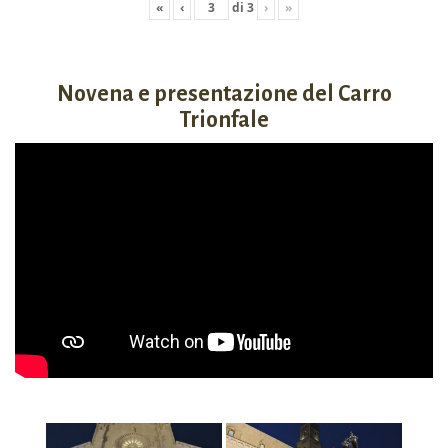
«
‹
di
3
›
»
Novena e presentazione del Carro
Trionfale