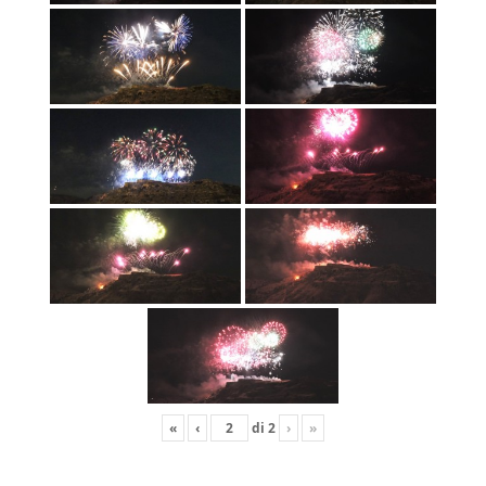
«
‹
di
2
›
»