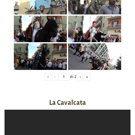
«
‹
di
2
›
»
La Cavalcata