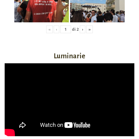
«
‹
di
2
›
»
Luminarie