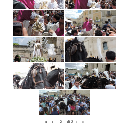
«
‹
di
2
›
»