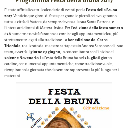
Programma Festa della Bruna 2017
E’ stato ufficializzato il calendario di eventi per la
Festa della Bruna
2017
. Venticinque giorni di festa per grandi e piccoli coinvolgeranno
tutta la città di Matera, da sempre devota alla sua Santa Patrona, e
l’intera arcidiocesi di Matera-Irsina. Per l’
edizione della festa numero
628
numerose novità faranno da cornice agli appuntamenti clou, più
strettamente legati alla tradizione. La
benedizione del Carro
Trionfale
, realizzato dal maestro cartapestaio Andrea Sansone ed il suo
team, avverrà il
giorno 23 giugno
, in concomitanza con l’inizio del
solenne Novenario
. La Festa della Bruna ha nel
2 luglio
il giorno
cardine, con numerosi appuntamenti che, come tradizione vuole,
riempiranno la giornata che da sempre rappresenta la più lunga per i
materani.