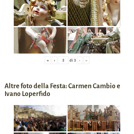
«
‹
di
3
›
»
Altre foto della Festa: Carmen Cambio e
Ivano Loperfido