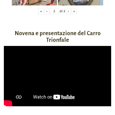
«
‹
di
3
›
»
Novena e presentazione del Carro
Trionfale