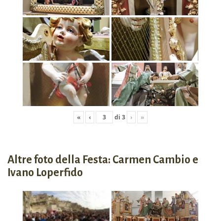
«
‹
di
3
›
»
Altre foto della Festa: Carmen Cambio e
Ivano Loperfido