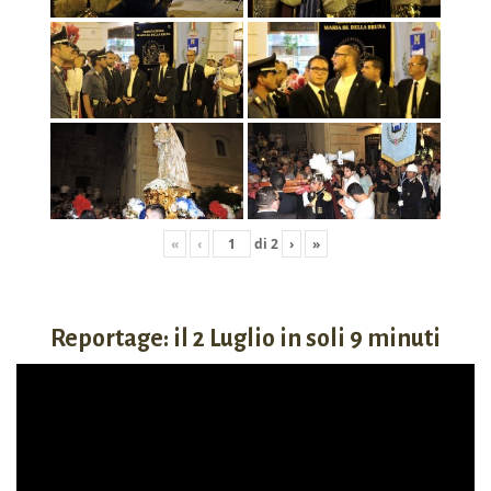
«
‹
di
2
›
»
Reportage: il 2 Luglio in soli 9 minuti