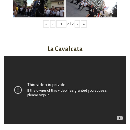
«
‹
di
2
›
»
La Cavalcata