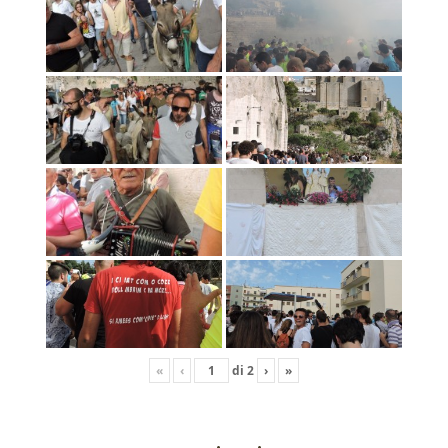
«
‹
di
2
›
»