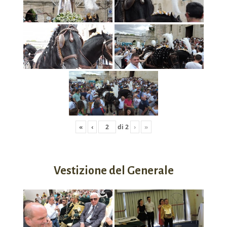
«
‹
di
2
›
»
Vestizione del Generale