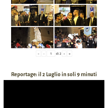
«
‹
di
2
›
»
Reportage: il 2 Luglio in soli 9 minuti