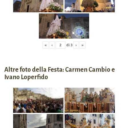
«
‹
di
3
›
»
Altre foto della Festa: Carmen Cambio e
Ivano Loperfido