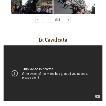
«
‹
di
2
›
»
La Cavalcata