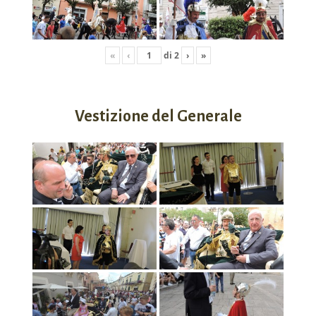
«
‹
di
2
›
»
Vestizione del Generale