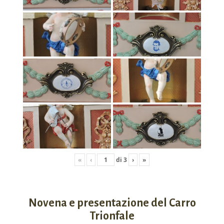
«
‹
di
3
›
»
Novena e presentazione del Carro
Trionfale