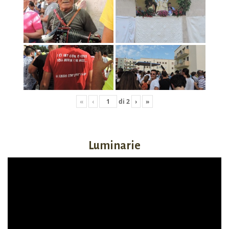
«
‹
di
2
›
»
Luminarie