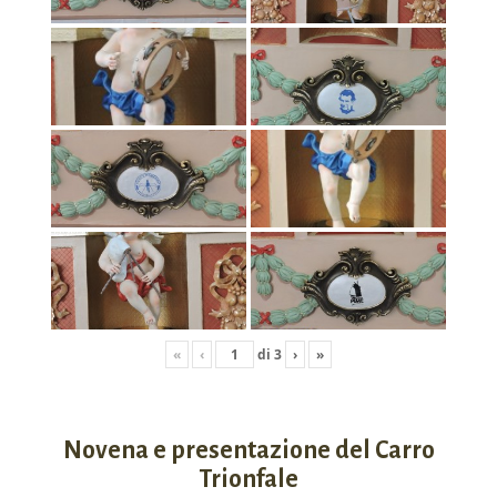
«
‹
di
3
›
»
Novena e presentazione del Carro
Trionfale