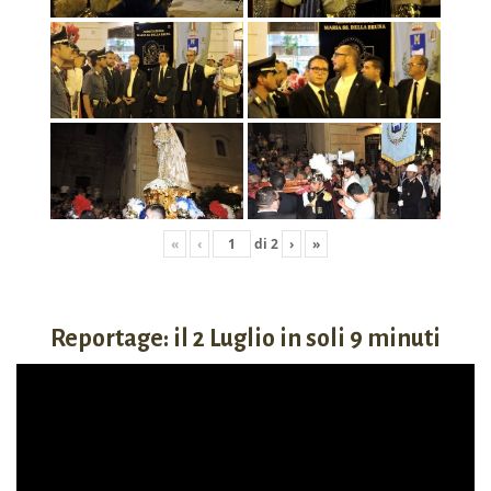
«
‹
di
2
›
»
Reportage: il 2 Luglio in soli 9 minuti