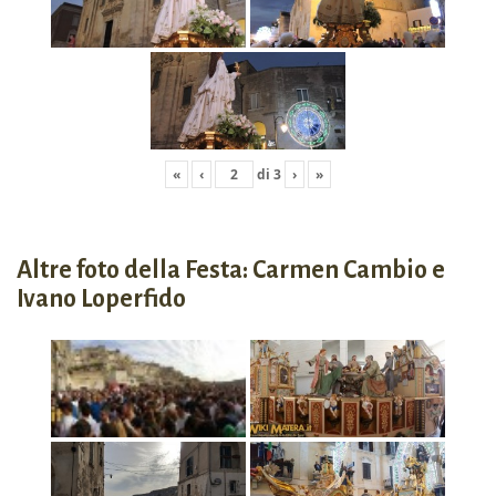
«
‹
di
3
›
»
Altre foto della Festa: Carmen Cambio e
Ivano Loperfido