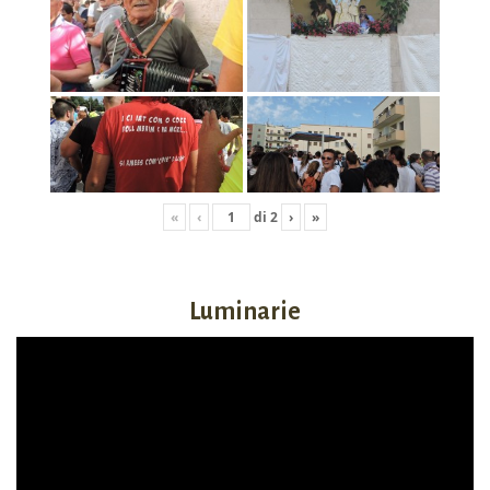
«
‹
di
2
›
»
Luminarie