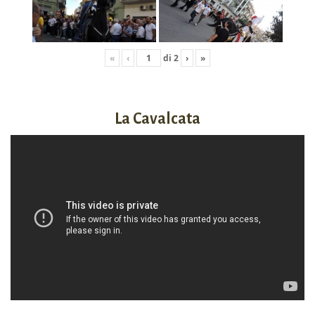
«
‹
di
2
›
»
La Cavalcata