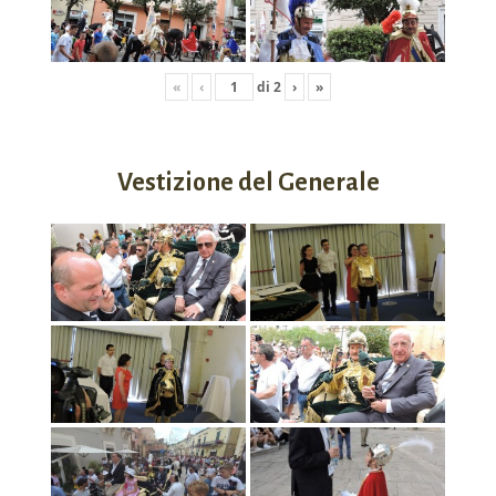
«
‹
di
2
›
»
Vestizione del Generale