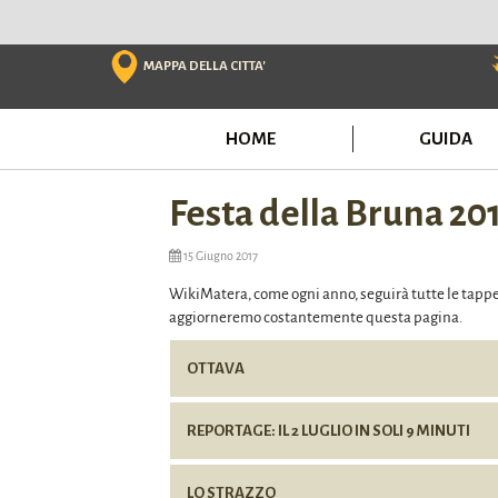
Skip
to
content
MAPPA DELLA CITTA'
HOME
GUIDA
Festa della Bruna 20
15 Giugno 2017
WikiMatera, come ogni anno, seguirà tutte le tappe 
aggiorneremo costantemente questa pagina.
OTTAVA
REPORTAGE: IL 2 LUGLIO IN SOLI 9 MINUTI
LO STRAZZO