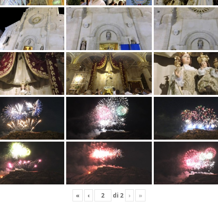
«
‹
di
2
›
»