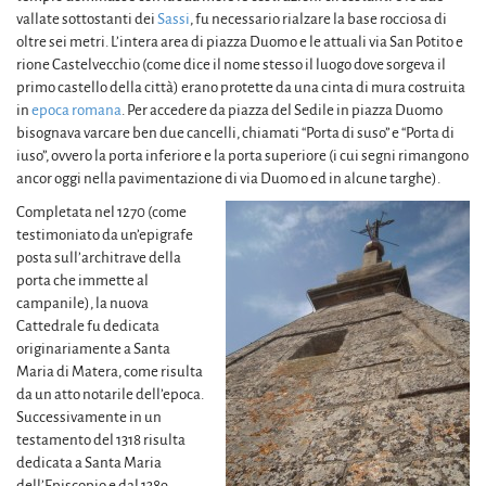
vallate sottostanti dei
Sassi
, fu necessario rialzare la base rocciosa di
oltre sei metri. L’intera area di piazza Duomo e le attuali via San Potito e
rione Castelvecchio (come dice il nome stesso il luogo dove sorgeva il
primo castello della città) erano protette da una cinta di mura costruita
in
epoca romana
. Per accedere da piazza del Sedile in piazza Duomo
bisognava varcare ben due cancelli, chiamati “Porta di suso” e “Porta di
iuso”, ovvero la porta inferiore e la porta superiore (i cui segni rimangono
ancor oggi nella pavimentazione di via Duomo ed in alcune targhe).
Completata nel 1270 (come
testimoniato da un’epigrafe
posta sull’architrave della
porta che immette al
campanile), la nuova
Cattedrale fu dedicata
originariamente a Santa
Maria di Matera, come risulta
da un atto notarile dell’epoca.
Successivamente in un
testamento del 1318 risulta
dedicata a Santa Maria
dell’Episcopio e dal 1389,