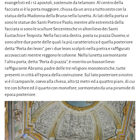
evangelisti ed i 12 apostoli, sostenute da telamoni. Al centro della
facciata vi è la porta maggiore, chiusa da un arco a tutto sesto con la
statua della Madonna della Bruna nella lunetta. Ai lati della porta vi
sono le statue dei Santi Pietro e Paolo, mentre alle estremità della
facciata vi sono le sculture Seicentesche in altorilievo dei Santi
Eustachio e Teopista. Nella facciata destra, posta su piazza Duomo, vi
sono altre due porte delle quali la più caratteristica è quella posteriore
detta “Porta dei leoni”, per i due leoni scolpiti nella pietra e raffigurati
accovacciati mentre reggono le colonne. Nella lunetta sormontante
l’altra porta, detta “Porta di piazza”, è inserito un bassorilievo
raffigurante Abramo, padre delle tre religioni monoteistiche, tutte
presenti in città all’epoca della costruzione. Sul lato posteriore sinistro
vi è il campanile, coevo alla chiesa, alto 52 metri ed a quattro piani, di cui
tre con bifore ed il quarto con monofore, sormontato da una piramide di
epoca posteriore.