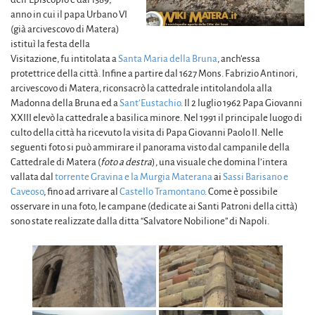
anno in cui il papa Urbano VI
(già arcivescovo di Matera)
istituì la festa della
Visitazione, fu intitolata a
Santa Maria della Bruna
, anch’essa
protettrice della città. Infine a partire dal 1627 Mons. Fabrizio Antinori,
arcivescovo di Matera, riconsacrò la cattedrale intitolandola alla
Madonna della Bruna ed a
Sant’Eustachio
. Il 2 luglio 1962 Papa Giovanni
XXIII elevò la cattedrale a basilica minore. Nel 1991 il principale luogo di
culto della città ha ricevuto la visita di Papa Giovanni Paolo II. Nelle
seguenti foto si può ammirare il panorama visto dal campanile della
Cattedrale di Matera (
foto a destra
), una visuale che domina l’intera
vallata dal
torrente Gravina e la Murgia Materana
ai
Sassi Barisano e
Caveoso
, fino ad arrivare al
Castello Tramontano
. Come è possibile
osservare in una foto, le campane (dedicate ai Santi Patroni della città)
sono state realizzate dalla ditta “Salvatore Nobilione” di Napoli.