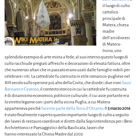
il luogo di culto
cattolico
principale di
Matera, chiesa
madre
dell’arcidiocesi
di Matera-
Irsina, uno
splendido esempio di arte mista a fede; al suo interno questo luogo di
culto racchiude pregiati affreschi e decorazioni di elevata fattura, oltre
che numerosi altari che in passato erano usati dalle famiglie nobili per
celebrare i riti. La cattedrale fu costruita in stile romanico-pugliese nel
XIII secolo sullo sperone più alto della Civita, che divide i due rioni
Sassi
Barisano e Caveoso
; il contesto storico in cui la cattedrale fu costruita
è di dinamismo economico, politico e culturale, il cui asse portante era
lo stretto legame con i porti della vicina Puglia, a cui Matera
apparteneva perchè
facente parte della Terra d’Otranto
. Il
5 marzo 2016
è stato finalmente riaperto questo importante luogo di culto a seguito
dei lavori di restauro coordinati e diretti dalla Soprintendenza per i Beni
Architettonici e Paesaggistici della Basilicata; lavori che
hanno interessato la Chiesa Madre dal 2003.