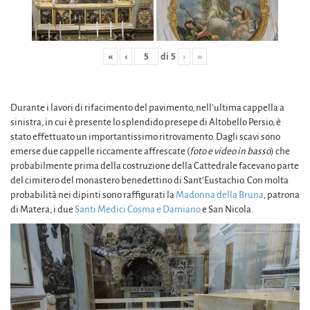
«
‹
di
5
›
»
Durante i lavori di rifacimento del pavimento, nell’ultima cappella a
sinistra, in cui è presente lo splendido presepe di Altobello Persio, è
stato effettuato un importantissimo ritrovamento. Dagli scavi sono
emerse due cappelle riccamente affrescate (
foto e video in basso
) che
probabilmente prima della costruzione della Cattedrale facevano parte
del cimitero del monastero benedettino di Sant’Eustachio. Con molta
probabilità nei dipinti sono raffigurati la
Madonna della Bruna
, patrona
di Matera, i due
Santi Medici Cosma e Damiano
e San Nicola.