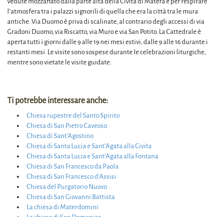
vedute mozzafiato dalla parte alta della Civita di Matera e per respirare
l’atmosfera tra i palazzi signorili di quella che era la città tra le mura
antiche. Via Duomo è priva di scalinate, al contrario degli accessi di via
Gradoni Duomo, via Riscatto, via Muro e via San Potito. La Cattedrale è
aperta tutti i giorni dalle 9 alle 19 nei mesi estivi, dalle 9 alle 16 durante i
restanti mesi. Le visite sono sospese durante le celebrazioni liturgiche,
mentre sono vietate le visite guidate.
Ti potrebbe interessare anche:
Chiesa rupestre del Santo Spirito
Chiesa di San Pietro Caveoso
Chiesa di Sant’Agostino
Chiesa di Santa Lucia e Sant’Agata alla Civita
Chiesa di Santa Lucia e Sant’Agata alla Fontana
Chiesa di San Francesco da Paola
Chiesa di San Francesco d’Assisi
Chiesa del Purgatorio Nuovo
Chiesa di San Giovanni Battista
La chiesa di Materdomini