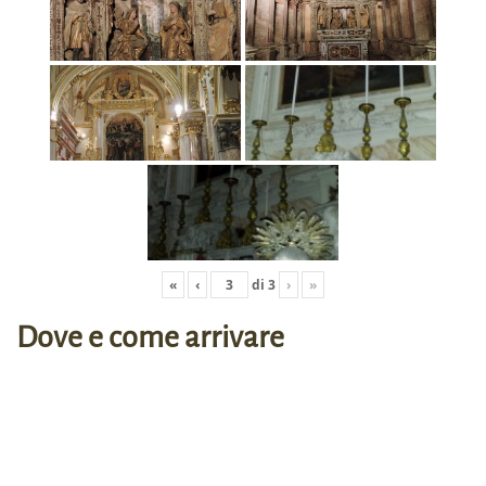
«
‹
di
3
›
»
Dove e come arrivare