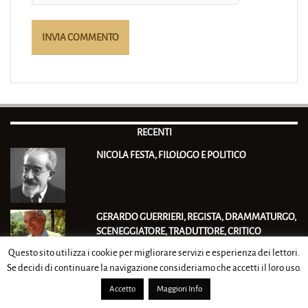
RECENTI
NICOLA FESTA, FILOLOGO E POLITICO
GERARDO GUERRIERI, REGISTA, DRAMMATURGO,
SCENEGGIATORE, TRADUTTORE, CRITICO
TEATRALE E SAGGISTA ITALIANO
Questo sito utilizza i cookie per migliorare servizi e esperienza dei lettori.
Se decidi di continuare la navigazione consideriamo che accetti il loro uso.
FERDINANDO TORTORELLA, FISICO MATEMATICO
Accetto
Maggiori Info
E FILOSOFO