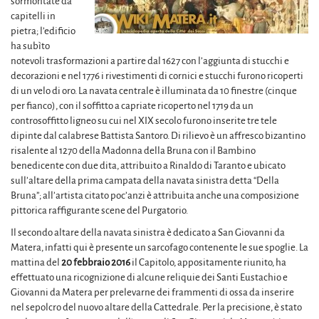
sormontate da
capitelli in
pietra; l’edificio
ha subìto
notevoli trasformazioni a partire dal 1627 con l’aggiunta di stucchi e
decorazioni e nel 1776 i rivestimenti di cornici e stucchi furono ricoperti
di un velo di oro. La navata centrale è illuminata da 10 finestre (cinque
per fianco), con il soffitto a capriate ricoperto nel 1719 da un
controsoffitto ligneo su cui nel XIX secolo furono inserite tre tele
dipinte dal calabrese Battista Santoro. Di rilievo è un affresco bizantino
risalente al 1270 della Madonna della Bruna con il Bambino
benedicente con due dita, attribuito a Rinaldo di Taranto e ubicato
sull’altare della prima campata della navata sinistra detta “Della
Bruna”; all’artista citato poc’anzi è attribuita anche una composizione
pittorica raffigurante scene del Purgatorio.
Il secondo altare della navata sinistra è dedicato a San Giovanni da
Matera, infatti qui è presente un sarcofago contenente le sue spoglie. La
mattina del
20 febbraio 2016
il Capitolo, appositamente riunito, ha
effettuato una ricognizione di alcune reliquie dei Santi Eustachio e
Giovanni da Matera per prelevarne dei frammenti di ossa da inserire
nel sepolcro del nuovo altare della Cattedrale. Per la precisione, è stato