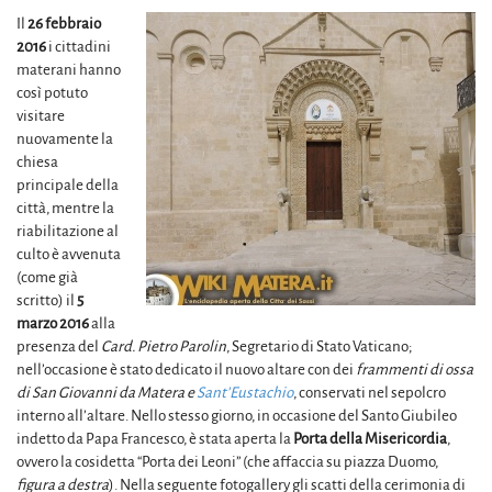
Il
26 febbraio
2016
i cittadini
materani hanno
così potuto
visitare
nuovamente la
chiesa
principale della
città, mentre la
riabilitazione al
culto è avvenuta
(come già
scritto) il
5
marzo 2016
alla
presenza del
Card. Pietro Parolin
, Segretario di Stato Vaticano;
nell’occasione è stato dedicato il nuovo altare con dei
frammenti di ossa
di San Giovanni da Matera e
Sant’Eustachio
, conservati nel sepolcro
interno all’altare. Nello stesso giorno, in occasione del Santo Giubileo
indetto da Papa Francesco, è stata aperta la
Porta della Misericordia
,
ovvero la cosidetta “Porta dei Leoni” (che affaccia su piazza Duomo,
figura a destra
). Nella seguente fotogallery gli scatti della cerimonia di