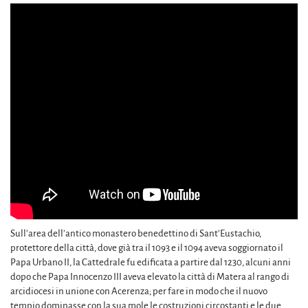
Sull’area dell’antico monastero benedettino di Sant’Eustachio,
protettore della città, dove già tra il 1093 e il 1094 aveva soggiornato il
Papa Urbano II, la Cattedrale fu edificata a partire dal 1230, alcuni anni
dopo che Papa Innocenzo III aveva elevato la città di Matera al rango di
arcidiocesi in unione con Acerenza; per fare in modo che il nuovo
tempio dominasse con la sua mole le costruzioni circostanti e le due