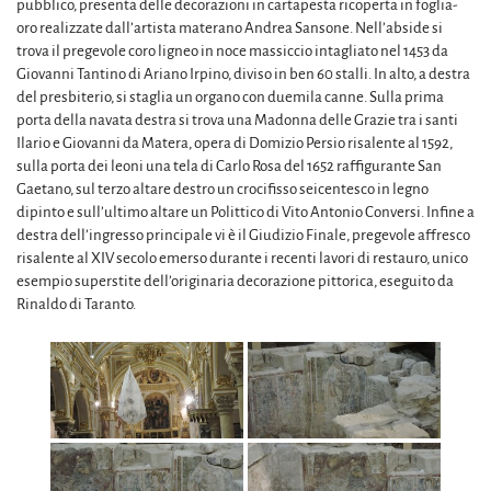
pubblico, presenta delle decorazioni in cartapesta ricoperta in foglia-
oro realizzate dall’artista materano Andrea Sansone. Nell’abside si
trova il pregevole coro ligneo in noce massiccio intagliato nel 1453 da
Giovanni Tantino di Ariano Irpino, diviso in ben 60 stalli. In alto, a destra
del presbiterio, si staglia un organo con duemila canne. Sulla prima
porta della navata destra si trova una Madonna delle Grazie tra i santi
Ilario e Giovanni da Matera, opera di Domizio Persio risalente al 1592,
sulla porta dei leoni una tela di Carlo Rosa del 1652 raffigurante San
Gaetano, sul terzo altare destro un crocifisso seicentesco in legno
dipinto e sull’ultimo altare un Polittico di Vito Antonio Conversi. Infine a
destra dell’ingresso principale vi è il Giudizio Finale, pregevole affresco
risalente al XIV secolo emerso durante i recenti lavori di restauro, unico
esempio superstite dell’originaria decorazione pittorica, eseguito da
Rinaldo di Taranto.