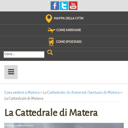
Skip
to
content
MAPPA DELLA CITTA'
COME ARRIVARE
COME SPOSTARSI
Ricerca
per:
Cosa vedere a Matera
>
La Cattedrale, le chiese ed i Santuari di Matera
>
La Cattedrale di Matera
La Cattedrale di Matera