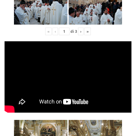
«
‹
di
3
›
»