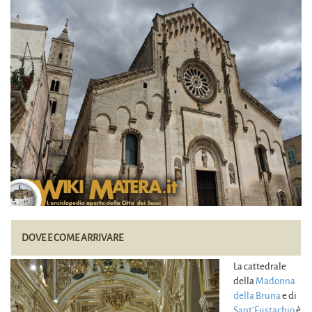
DOVE E COME ARRIVARE
La cattedrale
della
Madonna
della Bruna
e di
Sant’Eustachio
è