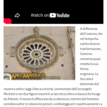
A differenza
dell’interno, che
nel tempo ha
subito diverse
trasformazioni,
l’esterno
conserva quasi
intatta la sua
forma
originaria. La
facciata è
dominata dal
rosone a sedici raggi (
foto a sinistra
), sormontato dall’arcangelo
Michele e con due figure maschili ai lati ed un’altra in basso che funge
da Atlante. Il rosone è affiancato da 4 colonnine, mentre dal frontone
scendono altre 12 colonnine pensili, simboleggianti rispettivamente i 4