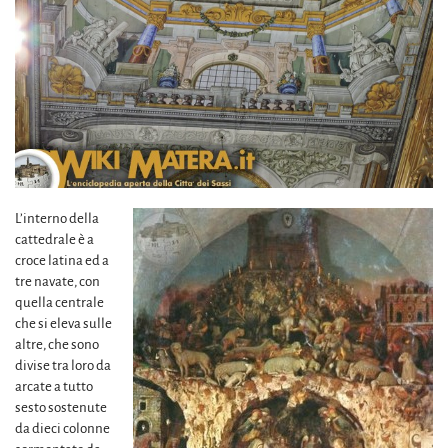
L’interno della
cattedrale è a
croce latina ed a
tre navate, con
quella centrale
che si eleva sulle
altre, che sono
divise tra loro da
arcate a tutto
sesto sostenute
da dieci colonne