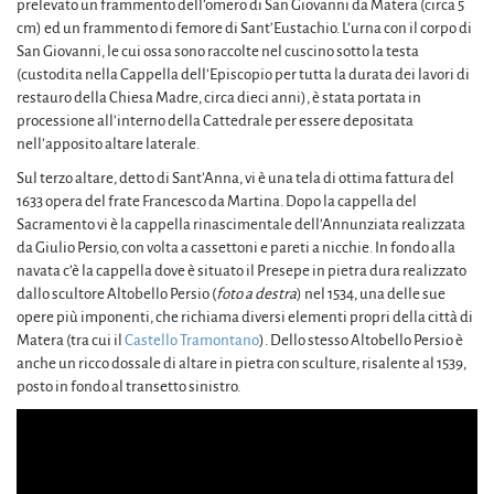
prelevato un frammento dell’omero di San Giovanni da Matera (circa 5
cm) ed un frammento di femore di Sant’Eustachio. L’urna con il corpo di
San Giovanni, le cui ossa sono raccolte nel cuscino sotto la testa
(custodita nella Cappella dell’Episcopio per tutta la durata dei lavori di
restauro della Chiesa Madre, circa dieci anni), è stata portata in
processione all’interno della Cattedrale per essere depositata
nell’apposito altare laterale.
Sul terzo altare, detto di Sant’Anna, vi è una tela di ottima fattura del
1633 opera del frate Francesco da Martina. Dopo la cappella del
Sacramento vi è la cappella rinascimentale dell’Annunziata realizzata
da Giulio Persio, con volta a cassettoni e pareti a nicchie. In fondo alla
navata c’è la cappella dove è situato il Presepe in pietra dura realizzato
dallo scultore Altobello Persio (
foto a destra
) nel 1534, una delle sue
opere più imponenti, che richiama diversi elementi propri della città di
Matera (tra cui il
Castello Tramontano
). Dello stesso Altobello Persio è
anche un ricco dossale di altare in pietra con sculture, risalente al 1539,
posto in fondo al transetto sinistro.