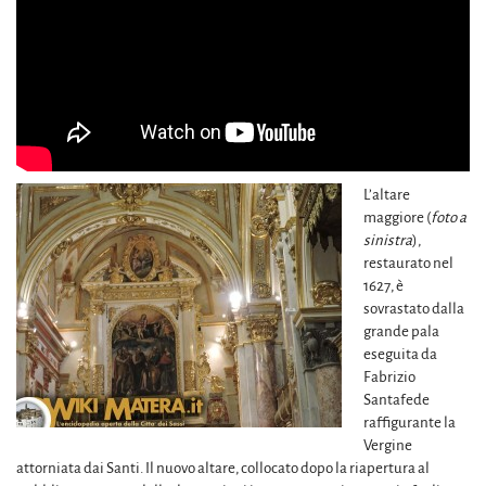
L’altare
maggiore (
foto a
sinistra
),
restaurato nel
1627, è
sovrastato dalla
grande pala
eseguita da
Fabrizio
Santafede
raffigurante la
Vergine
attorniata dai Santi. Il nuovo altare, collocato dopo la riapertura al