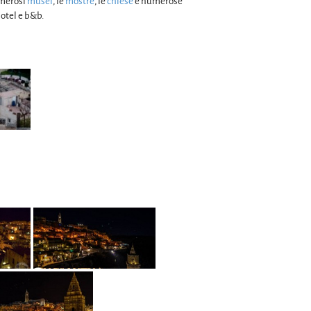
umerosi
musei
, le
mostre
, le
chiese
e numerose
hotel e b&b.