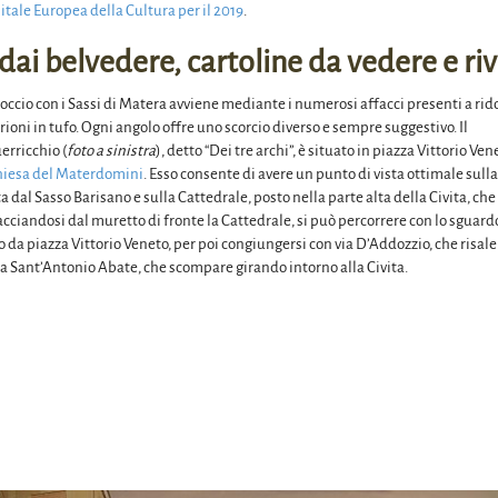
itale Europea della Cultura per il 2019
.
i dai belvedere, cartoline da vedere e r
occio con i Sassi di Matera avviene mediante i numerosi affacci presenti a rid
 rioni in tufo. Ogni angolo offre uno scorcio diverso e sempre suggestivo. Il
erricchio (
foto a sinistra
), detto “Dei tre archi”, è situato in piazza Vittorio Ven
hiesa del Materdomini
. Esso consente di avere un punto di vista ottimale sulla
 dal Sasso Barisano e sulla Cattedrale, posto nella parte alta della Civita, che
cciandosi dal muretto di fronte la Cattedrale, si può percorrere con lo sguard
da piazza Vittorio Veneto, per poi congiungersi con via D’Addozzio, che risale
via Sant’Antonio Abate, che scompare girando intorno alla Civita.