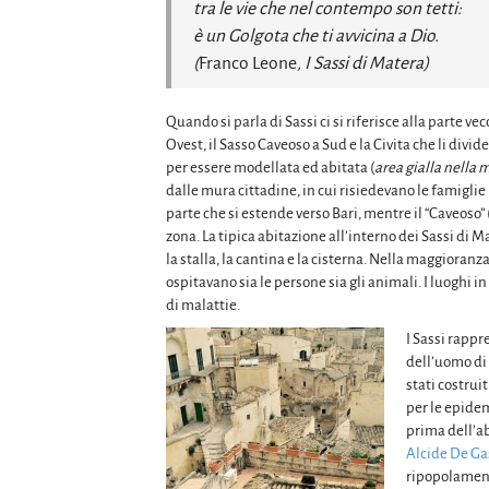
tra le vie che nel contempo son tetti:
è un Golgota che ti avvicina a Dio.
(
Franco Leone
, I Sassi di Matera)
Quando si parla di Sassi ci si riferisce alla parte vec
Ovest, il Sasso Caveoso a Sud e la Civita che li divi
per essere modellata ed abitata (
area gialla nella
dalle mura cittadine, in cui risiedevano le famiglie n
parte che si estende verso Bari, mentre il “Caveoso” 
zona. La tipica abitazione all’interno dei Sassi di Mat
la stalla, la cantina e la cisterna. Nella maggiora
ospitavano sia le persone sia gli animali. I luoghi 
di malattie.
I Sassi rappr
dell’uomo di f
stati costrui
per le epidem
prima dell’a
Alcide De Ga
ripopolamento