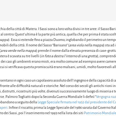
chia della città di Matera. I Sassi sono a loro volta divisi in tre aree: il Sasso Ba
de al centro. Quest’ultima è la parte più antica, quella che per prima è stata sce
 mappa
). Essa si estende fino a piazza Duomo, inglobando il perimetro un temp
obili della città. Il nome del Sasso “Barisano” (
area viola nella mappa
) sta ad 
(
area verde nella mappa
) prende il nome dalla elevata presenza di case-grott
era è scavata su tre livelli (
in foto a destra l’interno di una grotta
), comprend
nza dei casi gli ambienti erano misti, era molto comune ad esempio avere camere
in cui si verificava questa promiscuità erano malsani, umidi, molto favorevoli al
esentano in ogni caso un capolavoro assoluto dell’ingegno e della capacità d
ronte alle difficoltà naturali e storiche. Nel corso dei secoli gli antichi rioni i
ti, distrutti, ricostruiti più volte, divenuti successivamente luogo di miseria e t
ie. Palmiro Togliatti dopo la Seconda Guerra Mondiale li definì “
Vergogna naz
bbandono a seguito della
Legge Speciale firmata nel 1952 dal presidente del C
speri
. Infine il riscatto, prima la Legge Speciale del 1986 varata dal Governo Ital
 dei Sassi, poi l’inserimento nel 1993 nella lista dei siti
Patrimonio Mondial