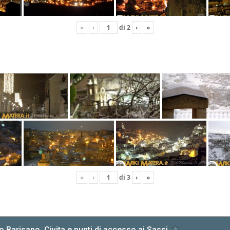
«
‹
di
2
›
»
«
‹
di
3
›
»