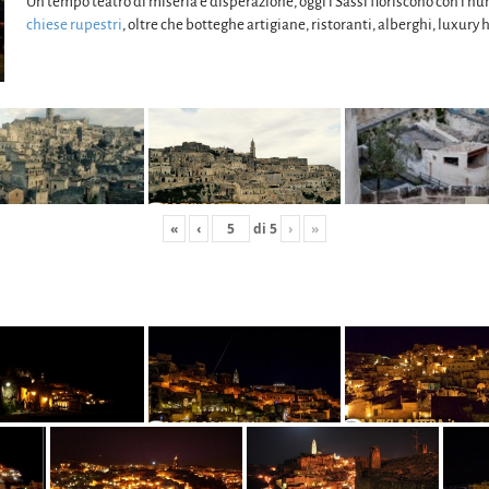
Un tempo teatro di miseria e disperazione, oggi i Sassi fioriscono con i n
chiese rupestri
, oltre che botteghe artigiane, ristoranti, alberghi, luxury 
«
‹
di
5
›
»