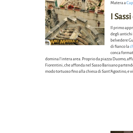
Matera a
Cap
I Sass
Il primo appr
degli antichi
belvedere Gu
di fianco la
c
conca formata
domina l’intera area. Proprio da piazza Duomo, affa
Fiorentini, che affonda nel Sasso Barisano partendo 
modo tortuoso fino alla chiesa di Sant’Agostino, e 