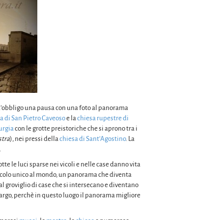
è d’obbligo una pausa con una foto al panorama
a di San Pietro Caveoso
e la
chiesa rupestre di
rgia
con le grotte preistoriche che si aprono tra i
stra
), nei pressi della
chiesa di Sant’Agostino
. La
.
te le luci sparse nei vicoli e nelle case danno vita
tacolo unico al mondo, un panorama che diventa
al groviglio di case che si intersecano e diventano
 largo, perchè in questo luogo il panorama migliore