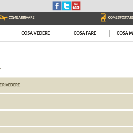
COME ARRIVARE
COME SPOSTARS
COSA VEDERE
COSA FARE
COSA M
a
 E RIVEDERE