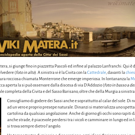
tera, si giunge fino in piazzetta Pascoli ed infine al palazzo Lanfranchi. Qui 
lvedere (
foto in alto
). A sinistra vi è la Civita con la
Cattedrale
, davanti la
chies
ltura rocciosa chiamata Monterrone che emerge imperiosa. In lontananza la
Mu
cca aperta la si può osservare dalla discesa di via D’Addozio (
foto in basso a de
e completa della Civita e del Sasso Barisano, oltre che della Murgia a sinistra
Consigliamo di godere dei Sassi anche e soprattutto al calar del sole. Di not
ad un vero e proprio presepe naturale. Dinanzi si materializza uno spet
cartolina da qualsiasi angolazione. Anche di giorno gli occhi sono rapiti d
anche strade, è piacevole perdersi tra i vicoli e camminare in lungo ed in
si trova sempre dietro l’angolo.