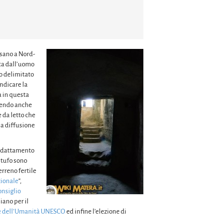
risano a Nord-
lta dall’uomo
o delimitato
indicare la
a in questa
endo anche
 da letto che
la diffusione
i adattamento
n tufo sono
erreno fertile
ionale
“,
onsiglio
iano per il
e dell’Umanità UNESCO
ed infine l’elezione di