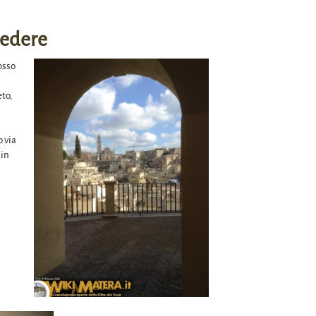
ivedere
osso
eto,
o via
 in