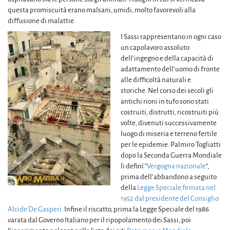
questa promiscuità erano malsani, umidi, molto favorevoli alla
diffusione di malattie.
I Sassi rappresentano in ogni caso
un capolavoro assoluto
dell’ingegno e della capacità di
adattamento dell’uomo di fronte
alle difficoltà naturali e
storiche. Nel corso dei secoli gli
antichi rioni in tufo sono stati
costruiti, distrutti, ricostruiti più
volte, divenuti successivamente
luogo di miseria e terreno fertile
per le epidemie. Palmiro Togliatti
dopo la Seconda Guerra Mondiale
li definì “
Vergogna nazionale
“,
prima dell’abbandono a seguito
della
Legge Speciale firmata nel
1952 dal presidente del Consiglio
Alcide De Gasperi
. Infine il riscatto, prima la Legge Speciale del 1986
varata dal Governo Italiano per il ripopolamento dei Sassi, poi