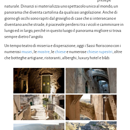
presepe
naturale. Dinanzi si materializza uno spettacolo unico al mondo, un
panorama che diventa cartolina da qualsiasi angolazione. Anche di
giorno gli occhi sono rapiti dal groviglio di case che si intersecano e
diventano anche strade, è piacevole perdersi tra i vicoli e camminare in
lungo ed in largo, perchè in questo luogo il panorama migliore si trova
sempre dietro l’angolo.
Un tempo teatro di miseria e disperazione, oggi i Sassi fioriscono con i
numerosi
musei
, le
mostre
, le
chiese
e numerose
chiese rupestri
, oltre
che botteghe artigiane, ristoranti, alberghi, luxury hotel e b&b.