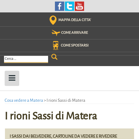
Skip
to
content
MAPPA DELLA CITTA'
COME ARRIVARE
COME SPOSTARSI
Ricerca
per:
Cosa vedere a Matera
>
I rioni Sassi di Matera
I rioni Sassi di Matera
I SASSI DAI BELVEDERE, CARTOLINE DA VEDERE E RIVEDERE