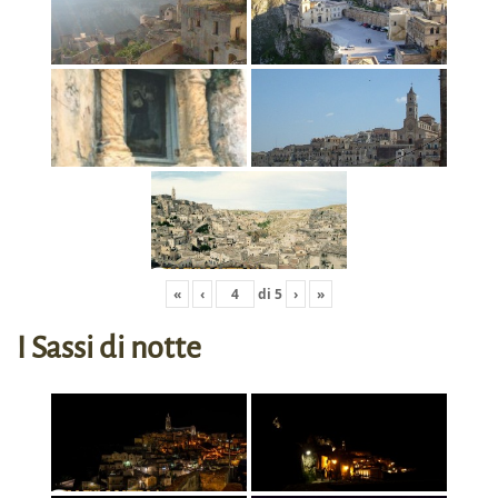
«
‹
di
5
›
»
I Sassi di notte