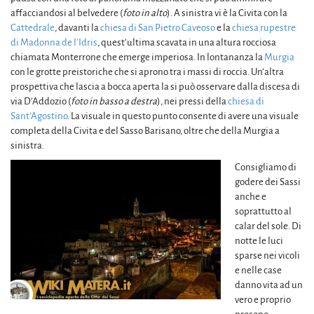
affacciandosi al belvedere (
foto in alto
). A sinistra vi è la Civita con la
Cattedrale
, davanti la
chiesa di San Pietro Caveoso
e la
chiesa rupestre
di Madonna de l’Idris
, quest’ultima scavata in una altura rocciosa
chiamata Monterrone che emerge imperiosa. In lontananza la
Murgia
con le grotte preistoriche che si aprono tra i massi di roccia. Un’altra
prospettiva che lascia a bocca aperta la si può osservare dalla discesa di
via D’Addozio (
foto in basso a destra
), nei pressi della
chiesa di
Sant’Agostino
. La visuale in questo punto consente di avere una visuale
completa della Civita e del Sasso Barisano, oltre che della Murgia a
sinistra.
Consigliamo di
godere dei Sassi
anche e
soprattutto al
calar del sole. Di
notte le luci
sparse nei vicoli
e nelle case
danno vita ad un
vero e proprio