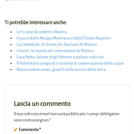
Ti potrebbe interessare anche:
Le 10 cose da vedere a Matera
Il parco della Murgia Materana e delle Chiese Rupestri
La Cattedrale, le chiese ed i Santuari di Matera
I musei, le mostre ed i monumenti di Matera
Casa Noha, Salone degli Stemmi e palazzi nobiliari
Il Palombaro Lungo ed il sistema di conservazione delle acque
Matera sotterranea, gioielli nelle viscere della terra
Lascia un commento
Il tuo indirizzo email non sarà pubblicato.
I campi obbligatori
sono contrassegnati
*
Commento
*