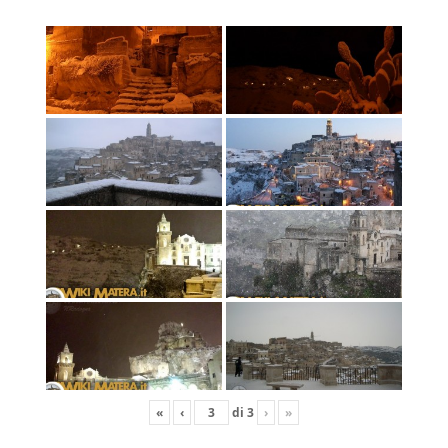
«
‹
di
3
›
»