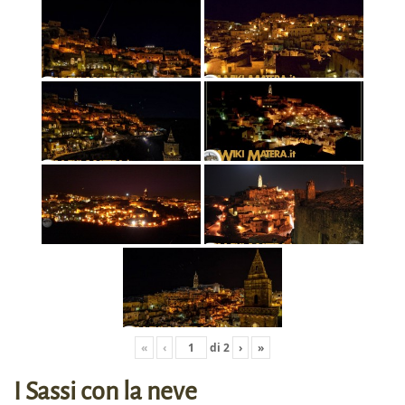
«
‹
di
2
›
»
I Sassi con la neve