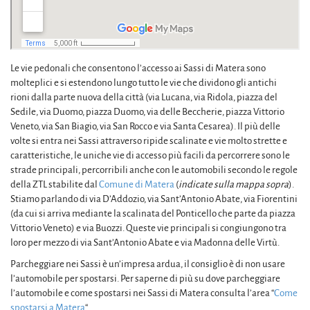
Le vie pedonali che consentono l’accesso ai Sassi di Matera sono
molteplici e si estendono lungo tutto le vie che dividono gli antichi
rioni dalla parte nuova della città (via Lucana, via Ridola, piazza del
Sedile, via Duomo, piazza Duomo, via delle Beccherie, piazza Vittorio
Veneto, via San Biagio, via San Rocco e via Santa Cesarea). Il più delle
volte si entra nei Sassi attraverso ripide scalinate e vie molto strette e
caratteristiche, le uniche vie di accesso più facili da percorrere sono le
strade principali, percorribili anche con le automobili secondo le regole
della ZTL stabilite dal
Comune di Matera
(
indicate sulla mappa sopra
).
Stiamo parlando di via D’Addozio, via Sant’Antonio Abate, via Fiorentini
(da cui si arriva mediante la scalinata del Ponticello che parte da piazza
Vittorio Veneto) e via Buozzi. Queste vie principali si congiungono tra
loro per mezzo di via Sant’Antonio Abate e via Madonna delle Virtù.
Parcheggiare nei Sassi è un’impresa ardua, il consiglio è di non usare
l’automobile per spostarsi. Per saperne di più su dove parcheggiare
l’automobile e come spostarsi nei Sassi di Matera consulta l’area “
Come
spostarsi a Matera
“.