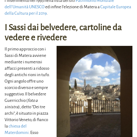
l’inserimento nel 1993 nella lista dei siti
Patrimonio Mondiale
dell’Umanità UNESCO
ed infine l’elezione di Matera a
Capitale Europea
della Cultura per il 2019
.
I Sassi dai belvedere, cartoline da
vedere e rivedere
Il primo approccio con i
Sassi di Matera avviene
mediante i numerosi
affacci presenti a ridosso
degli antichi rioni in tufo.
Ogni angolo offre uno
scorcio diverso e sempre
suggestivo. Il belvedere
Guerricchio (
foto a
sinistra
), detto “Dei tre
archi”, è situato in piazza
Vittorio Veneto, di fianco
la
chiesa del
Materdomini
. Esso