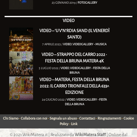
23 GENNAIO 2019 /
FOTOGALLERY
VIDEO
VIDEO – ‘U V’N’RDIA SAND (IL VENERDÌ
SANTO)
7 APRILE 2023 /
VIDEO
,
VIDEOGALLERY - MUSICA
VIDEO – STRAPPO DEL CARRO 2022 •
FESTA DELLA BRUNA MATERA 4K
5 LUGLIO 2022 /
VIDEO
,
VIDEOGALLERY - FESTA DELLA
BRUNA
VIDEO – MATERA, FESTA DELLA BRUNA
2022: IL CARRO TRIONFALE DELLA 633^
EDIZIONE
24 GIUGNO 2022 /
VIDEO
,
VIDEOGALLERY - FESTA
DELLA BRUNA
Chi Siamo
-
Collabora con noi
-
Segnala un abuso
-
Contattaci
-
Ringraziamenti
-
Cookie
Policy
-
Link
© 2021
WikiMatera.it
| Realizzato da
WikiMatera Staff
| Online dal