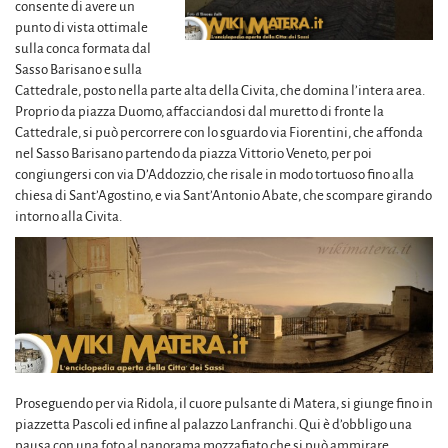
consente di avere un
punto di vista ottimale
sulla conca formata dal
Sasso Barisano e sulla
Cattedrale, posto nella parte alta della Civita, che domina l’intera area.
Proprio da piazza Duomo, affacciandosi dal muretto di fronte la
Cattedrale, si può percorrere con lo sguardo via Fiorentini, che affonda
nel Sasso Barisano partendo da piazza Vittorio Veneto, per poi
congiungersi con via D’Addozzio, che risale in modo tortuoso fino alla
chiesa di Sant’Agostino, e via Sant’Antonio Abate, che scompare girando
intorno alla Civita.
Proseguendo per via Ridola, il cuore pulsante di Matera, si giunge fino in
piazzetta Pascoli ed infine al palazzo Lanfranchi. Qui è d’obbligo una
pausa con una foto al panorama mozzafiato che si può ammirare