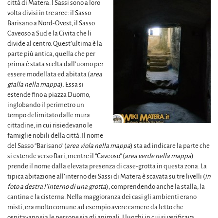
città di Matera. I Sassi sono a loro
volta divisi in tre aree: il Sasso
Barisano a Nord-Ovest, il Sasso
Caveoso a Sud e la Civita che li
divide al centro. Quest’ultima è la
parte più antica, quella che per
prima è stata scelta dall’uomo per
essere modellata ed abitata (
area
gialla nella mappa
). Essa si
estende fino a piazza Duomo,
inglobando il perimetro un
tempo delimitato dalle mura
cittadine, in cui risiedevano le
famiglie nobili della città. Il nome
del Sasso “Barisano” (
area viola nella mappa
) sta ad indicare la parte che
si estende verso Bari, mentre il “Caveoso” (
area verde nella mappa
)
prende il nome dalla elevata presenza di case-grotta in questa zona. La
tipica abitazione all’interno dei Sassi di Matera è scavata su tre livelli (
in
foto a destra l’interno di una grotta
), comprendendo anche la stalla, la
cantina e la cisterna. Nella maggioranza dei casi gli ambienti erano
misti, era molto comune ad esempio avere camere da letto che
ospitavano sia le persone sia gli animali. I luoghi in cui si verificava