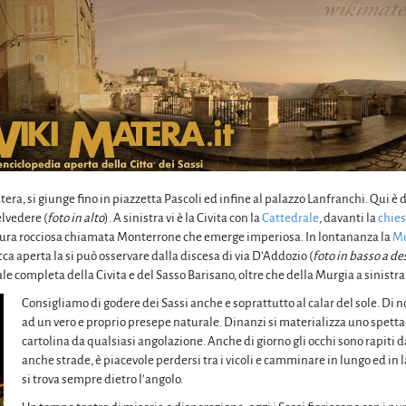
tera, si giunge fino in piazzetta Pascoli ed infine al palazzo Lanfranchi. Qui 
lvedere (
foto in alto
). A sinistra vi è la Civita con la
Cattedrale
, davanti la
chies
ltura rocciosa chiamata Monterrone che emerge imperiosa. In lontananza la
Mu
cca aperta la si può osservare dalla discesa di via D’Addozio (
foto in basso a de
e completa della Civita e del Sasso Barisano, oltre che della Murgia a sinistra
Consigliamo di godere dei Sassi anche e soprattutto al calar del sole. Di not
ad un vero e proprio presepe naturale. Dinanzi si materializza uno spet
cartolina da qualsiasi angolazione. Anche di giorno gli occhi sono rapiti d
anche strade, è piacevole perdersi tra i vicoli e camminare in lungo ed in
si trova sempre dietro l’angolo.