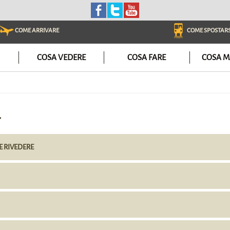
COME ARRIVARE
COME SPOSTARS
COSA VEDERE
COSA FARE
COSA M
a
 E RIVEDERE