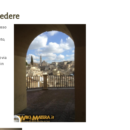
ivedere
osso
eto,
o via
 in