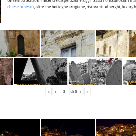
Un tempo teatro di miseria e disperazione, oggi i Sassi fioriscono con i n
chiese rupestri
, oltre che botteghe artigiane, ristoranti, alberghi, luxury 
«
‹
di
5
›
»