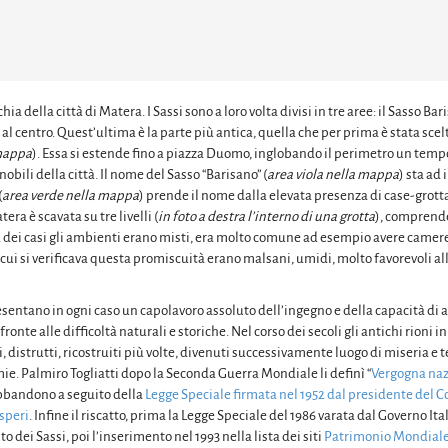
chia della città di Matera. I Sassi sono a loro volta divisi in tre aree: il Sasso Ba
de al centro. Quest’ultima è la parte più antica, quella che per prima è stata sce
 mappa
). Essa si estende fino a piazza Duomo, inglobando il perimetro un temp
obili della città. Il nome del Sasso “Barisano” (
area viola nella mappa
) sta ad 
(
area verde nella mappa
) prende il nome dalla elevata presenza di case-grott
era è scavata su tre livelli (
in foto a destra l’interno di una grotta
), comprend
nza dei casi gli ambienti erano misti, era molto comune ad esempio avere camere
in cui si verificava questa promiscuità erano malsani, umidi, molto favorevoli al
esentano in ogni caso un capolavoro assoluto dell’ingegno e della capacità d
ronte alle difficoltà naturali e storiche. Nel corso dei secoli gli antichi rioni i
ti, distrutti, ricostruiti più volte, divenuti successivamente luogo di miseria e t
ie. Palmiro Togliatti dopo la Seconda Guerra Mondiale li definì “
Vergogna naz
bbandono a seguito della
Legge Speciale firmata nel 1952 dal presidente del C
speri
. Infine il riscatto, prima la Legge Speciale del 1986 varata dal Governo Ital
 dei Sassi, poi l’inserimento nel 1993 nella lista dei siti
Patrimonio Mondial