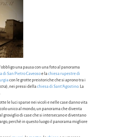
è d’obbligo una pausa con una foto al panorama
a di San Pietro Caveoso
e la
chiesa rupestre di
rgia
con le grotte preistoriche che si aprono tra i
stra
), nei pressi della
chiesa di Sant’Agostino
. La
.
te le luci sparse nei vicoli e nelle case danno vita
tacolo unico al mondo, un panorama che diventa
al groviglio di case che si intersecano e diventano
 largo, perchè in questo luogo il panorama migliore