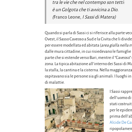
tra le vie che nel contempo son tetti:
è un Golgota che ti avvicina a Dio.
(
Franco Leone
, I Sassi di Matera)
Quando si parla di Sassi ci si riferisce alla parte vec
Ovest, il Sasso Caveoso a Sud e la Civita che li divi
per essere modellata ed abitata (
area gialla nella
dalle mura cittadine, in cui risiedevano le famiglie n
parte che si estende verso Bari, mentre il “Caveoso” 
zona. La tipica abitazione all’interno dei Sassi di Mat
la stalla, la cantina e la cisterna. Nella maggiora
ospitavano sia le persone sia gli animali. I luoghi 
di malattie.
I Sassi rappr
dell’uomo di f
stati costrui
per le epidem
prima dell’a
Alcide De Ga
ripopolamento