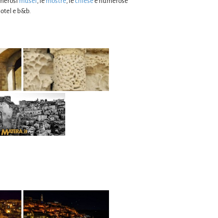
umerosi
musei
, le
mostre
, le
chiese
e numerose
hotel e b&b.