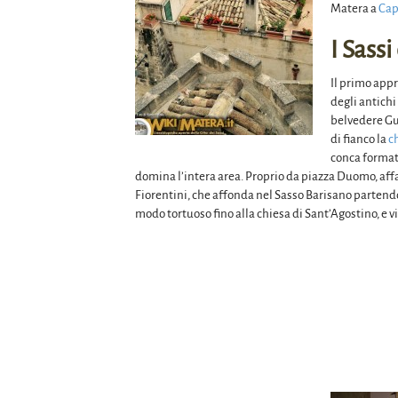
Matera a
Cap
I Sass
Il primo appr
degli antichi
belvedere Gu
di fianco la
c
conca formata
domina l’intera area. Proprio da piazza Duomo, affa
Fiorentini, che affonda nel Sasso Barisano partendo 
modo tortuoso fino alla chiesa di Sant’Agostino, e 