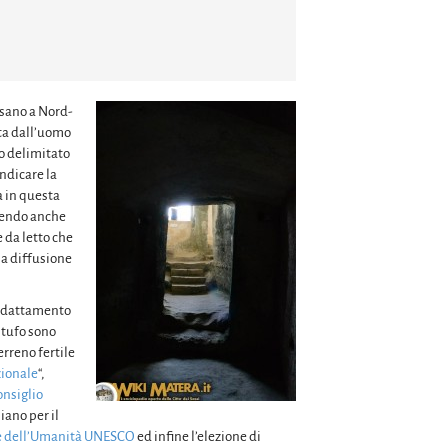
risano a Nord-
lta dall’uomo
o delimitato
indicare la
a in questa
endo anche
 da letto che
la diffusione
i adattamento
n tufo sono
erreno fertile
ionale
“,
onsiglio
iano per il
e dell’Umanità UNESCO
ed infine l’elezione di