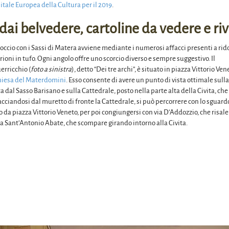
itale Europea della Cultura per il 2019
.
i dai belvedere, cartoline da vedere e r
occio con i Sassi di Matera avviene mediante i numerosi affacci presenti a rid
 rioni in tufo. Ogni angolo offre uno scorcio diverso e sempre suggestivo. Il
erricchio (
foto a sinistra
), detto “Dei tre archi”, è situato in piazza Vittorio Ven
hiesa del Materdomini
. Esso consente di avere un punto di vista ottimale sulla
 dal Sasso Barisano e sulla Cattedrale, posto nella parte alta della Civita, che
cciandosi dal muretto di fronte la Cattedrale, si può percorrere con lo sguard
da piazza Vittorio Veneto, per poi congiungersi con via D’Addozzio, che risale
via Sant’Antonio Abate, che scompare girando intorno alla Civita.