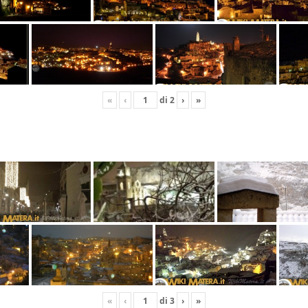
«
‹
di
2
›
»
«
‹
di
3
›
»