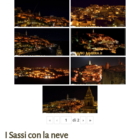
«
‹
di
2
›
»
I Sassi con la neve