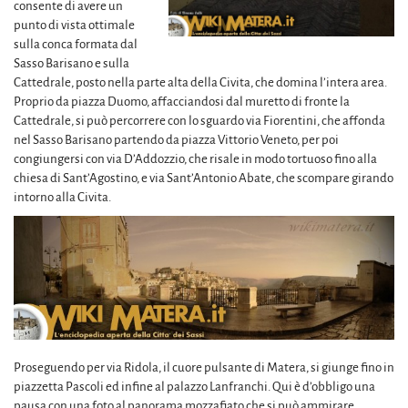
consente di avere un
punto di vista ottimale
sulla conca formata dal
Sasso Barisano e sulla
Cattedrale, posto nella parte alta della Civita, che domina l’intera area.
Proprio da piazza Duomo, affacciandosi dal muretto di fronte la
Cattedrale, si può percorrere con lo sguardo via Fiorentini, che affonda
nel Sasso Barisano partendo da piazza Vittorio Veneto, per poi
congiungersi con via D’Addozzio, che risale in modo tortuoso fino alla
chiesa di Sant’Agostino, e via Sant’Antonio Abate, che scompare girando
intorno alla Civita.
Proseguendo per via Ridola, il cuore pulsante di Matera, si giunge fino in
piazzetta Pascoli ed infine al palazzo Lanfranchi. Qui è d’obbligo una
pausa con una foto al panorama mozzafiato che si può ammirare