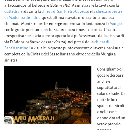
affacciandosi al belvedere (
foto in alto
). A sinistra vi è la Civita con la
Cattedrale
, davanti la
chiesa di San Pietro Caveoso
e la
chiesa rupestre
di Madonna de l’Idris
, quest’ultima scavata in una altura rocciosa
chiamata Monterrone che emerge imperiosa. In lontananza la
Murgia
con le grotte preistoriche che si aprono tra i massi di roccia. Un’altra
prospettiva che lascia a bocca aperta la si può osservare dalla discesa di
via D’Addozio (
foto in basso a destra
), nei pressi della
chiesa di
Sant’Agostino
. La visuale in questo punto consente di avere una visuale
completa della Civita e del Sasso Barisano, oltre che della Murgia a
sinistra.
Consigliamo di
godere dei Sassi
anche e
soprattutto al
calar del sole. Di
notte le luci
sparse nei vicoli
e nelle case
danno vita ad un
vero e proprio