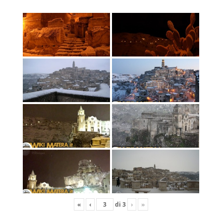
«
‹
di
3
›
»