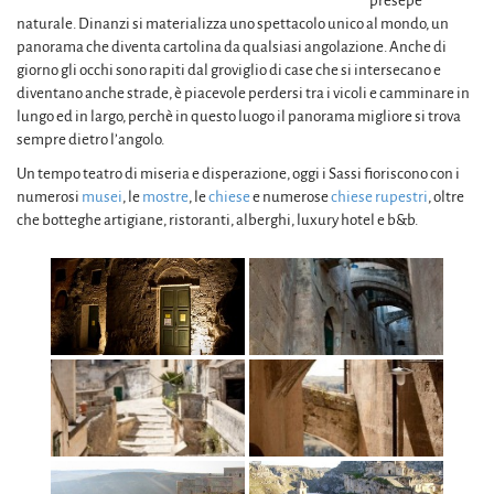
presepe
naturale. Dinanzi si materializza uno spettacolo unico al mondo, un
panorama che diventa cartolina da qualsiasi angolazione. Anche di
giorno gli occhi sono rapiti dal groviglio di case che si intersecano e
diventano anche strade, è piacevole perdersi tra i vicoli e camminare in
lungo ed in largo, perchè in questo luogo il panorama migliore si trova
sempre dietro l’angolo.
Un tempo teatro di miseria e disperazione, oggi i Sassi fioriscono con i
numerosi
musei
, le
mostre
, le
chiese
e numerose
chiese rupestri
, oltre
che botteghe artigiane, ristoranti, alberghi, luxury hotel e b&b.