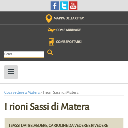
Skip
to
content
MAPPA DELLA CITTA'
COME ARRIVARE
COME SPOSTARSI
Ricerca
per:
Cosa vedere a Matera
>
I rioni Sassi di Matera
I rioni Sassi di Matera
I SASSI DAI BELVEDERE, CARTOLINE DA VEDERE E RIVEDERE