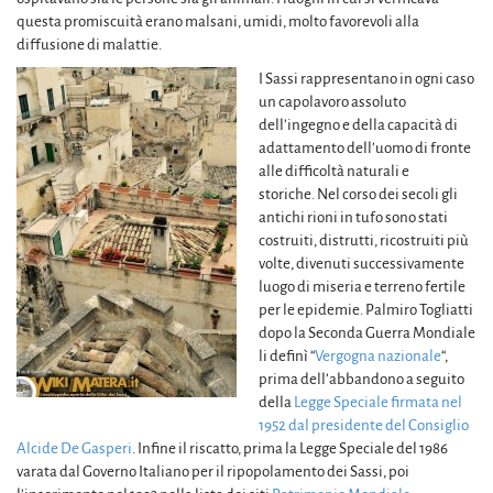
questa promiscuità erano malsani, umidi, molto favorevoli alla
diffusione di malattie.
I Sassi rappresentano in ogni caso
un capolavoro assoluto
dell’ingegno e della capacità di
adattamento dell’uomo di fronte
alle difficoltà naturali e
storiche. Nel corso dei secoli gli
antichi rioni in tufo sono stati
costruiti, distrutti, ricostruiti più
volte, divenuti successivamente
luogo di miseria e terreno fertile
per le epidemie. Palmiro Togliatti
dopo la Seconda Guerra Mondiale
li definì “
Vergogna nazionale
“,
prima dell’abbandono a seguito
della
Legge Speciale firmata nel
1952 dal presidente del Consiglio
Alcide De Gasperi
. Infine il riscatto, prima la Legge Speciale del 1986
varata dal Governo Italiano per il ripopolamento dei Sassi, poi