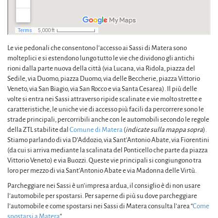
Le vie pedonali che consentono l’accesso ai Sassi di Matera sono
molteplici e si estendono lungo tutto le vie che dividono gli antichi
rioni dalla parte nuova della città (via Lucana, via Ridola, piazza del
Sedile, via Duomo, piazza Duomo, via delle Beccherie, piazza Vittorio
Veneto, via San Biagio, via San Rocco e via Santa Cesarea). Il più delle
volte si entra nei Sassi attraverso ripide scalinate e vie molto strette e
caratteristiche, le uniche vie di accesso più facili da percorrere sono le
strade principali, percorribili anche con le automobili secondo le regole
della ZTL stabilite dal
Comune di Matera
(
indicate sulla mappa sopra
).
Stiamo parlando di via D’Addozio, via Sant’Antonio Abate, via Fiorentini
(da cui si arriva mediante la scalinata del Ponticello che parte da piazza
Vittorio Veneto) e via Buozzi. Queste vie principali si congiungono tra
loro per mezzo di via Sant’Antonio Abate e via Madonna delle Virtù.
Parcheggiare nei Sassi è un’impresa ardua, il consiglio è di non usare
l’automobile per spostarsi. Per saperne di più su dove parcheggiare
l’automobile e come spostarsi nei Sassi di Matera consulta l’area “
Come
spostarsi a Matera
“.