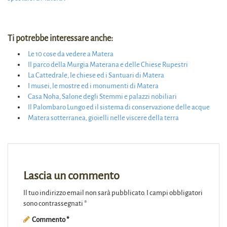
Ti potrebbe interessare anche:
Le 10 cose da vedere a Matera
Il parco della Murgia Materana e delle Chiese Rupestri
La Cattedrale, le chiese ed i Santuari di Matera
I musei, le mostre ed i monumenti di Matera
Casa Noha, Salone degli Stemmi e palazzi nobiliari
Il Palombaro Lungo ed il sistema di conservazione delle acque
Matera sotterranea, gioielli nelle viscere della terra
Lascia un commento
Il tuo indirizzo email non sarà pubblicato.
I campi obbligatori
sono contrassegnati
*
Commento
*