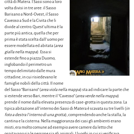
città di Matera. I Sassi sono a loro
volta divisi in tre aree: il Sasso
Barisano a Nord-Ovest, il Sasso
Caveoso a Sud e la Civita che li
divide al centro. Quest’ultima è la
parte più antica, quella che per
prima è stata scelta dall’uomo per
essere modellata ed abitata (
area
gialla nella mappa
). Essa si
estende fino a piazza Duomo,
inglobando il perimetro un
tempo delimitato dalle mura
cittadine, in cui risiedevano le
famiglie nobili della città. Il nome
del Sasso “Barisano” (
area viola nella mappa
) sta ad indicare la parte che
si estende verso Bari, mentre il “Caveoso” (
area verde nella mappa
)
prende il nome dalla elevata presenza di case-grotta in questa zona. La
tipica abitazione all’interno dei Sassi di Matera è scavata su tre livelli (
in
foto a destra l’interno di una grotta
), comprendendo anche la stalla, la
cantina e la cisterna. Nella maggioranza dei casi gli ambienti erano
misti, era molto comune ad esempio avere camere da letto che
ospitavano sia le persone sia gli animali. I luoghi in cui si verificava