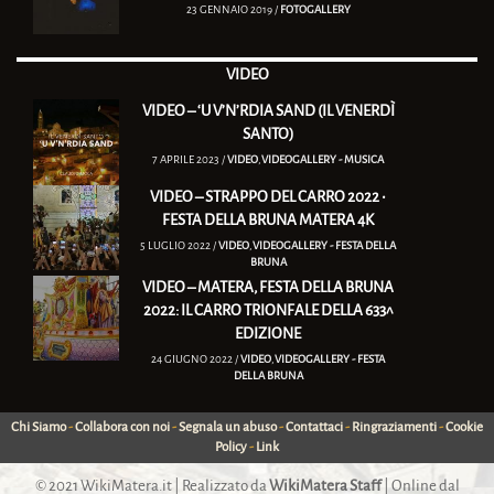
23 GENNAIO 2019 /
FOTOGALLERY
VIDEO
VIDEO – ‘U V’N’RDIA SAND (IL VENERDÌ
SANTO)
7 APRILE 2023 /
VIDEO
,
VIDEOGALLERY - MUSICA
VIDEO – STRAPPO DEL CARRO 2022 •
FESTA DELLA BRUNA MATERA 4K
5 LUGLIO 2022 /
VIDEO
,
VIDEOGALLERY - FESTA DELLA
BRUNA
VIDEO – MATERA, FESTA DELLA BRUNA
2022: IL CARRO TRIONFALE DELLA 633^
EDIZIONE
24 GIUGNO 2022 /
VIDEO
,
VIDEOGALLERY - FESTA
DELLA BRUNA
Chi Siamo
-
Collabora con noi
-
Segnala un abuso
-
Contattaci
-
Ringraziamenti
-
Cookie
Policy
-
Link
© 2021
WikiMatera.it
| Realizzato da
WikiMatera Staff
| Online dal