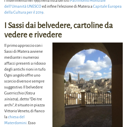
l’inserimento nel 1993 nella lista dei siti
Patrimonio Mondiale
dell’Umanità UNESCO
ed infine l’elezione di Matera a
Capitale Europea
della Cultura per il 2019
.
I Sassi dai belvedere, cartoline da
vedere e rivedere
Il primo approccio con i
Sassi di Matera avviene
mediante i numerosi
affacci presenti a ridosso
degli antichi rioni in tufo.
Ogni angolo offre uno
scorcio diverso e sempre
suggestivo. Il belvedere
Guerricchio (
foto a
sinistra
), detto “Dei tre
archi”, è situato in piazza
Vittorio Veneto, di fianco
la
chiesa del
Materdomini
. Esso