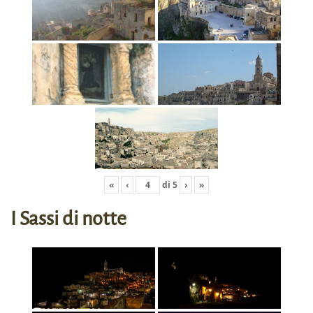
«
‹
di
5
›
»
I Sassi di notte