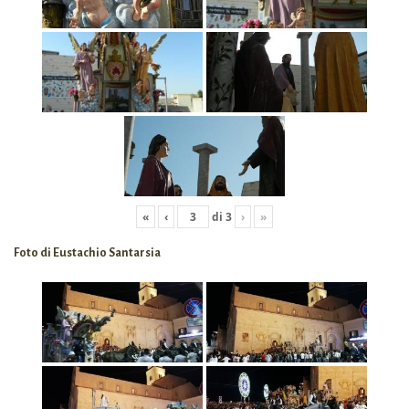
«
‹
di
3
›
»
Foto di Eustachio Santarsia