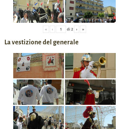
«
‹
di
2
›
»
La vestizione del generale