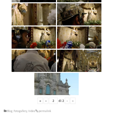
«
‹
di
2
›
»
Blog
,
Fotogallery
,
Video
permalink