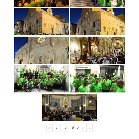
«
‹
di
2
›
»