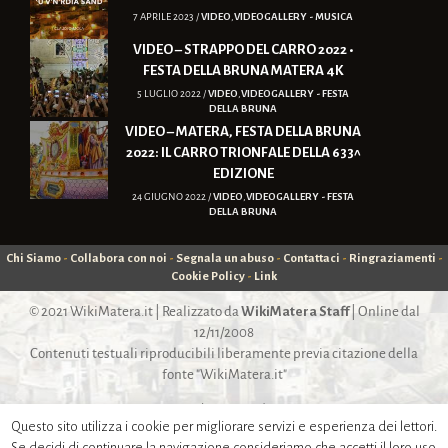
7 APRILE 2023 /
VIDEO
,
VIDEOGALLERY - MUSICA
VIDEO – STRAPPO DEL CARRO 2022 •
FESTA DELLA BRUNA MATERA 4K
5 LUGLIO 2022 /
VIDEO
,
VIDEOGALLERY - FESTA
DELLA BRUNA
VIDEO – MATERA, FESTA DELLA BRUNA
2022: IL CARRO TRIONFALE DELLA 633^
EDIZIONE
24 GIUGNO 2022 /
VIDEO
,
VIDEOGALLERY - FESTA
DELLA BRUNA
Chi Siamo
-
Collabora con noi
-
Segnala un abuso
-
Contattaci
-
Ringraziamenti
-
Cookie Policy
-
Link
© 2021
WikiMatera.it
| Realizzato da
WikiMatera Staff
| Online dal
12/11/2008
Contenuti testuali riproducibili liberamente previa citazione della
fonte "WikiMatera.it"
Con il patrocinio di:
Questo sito utilizza i cookie per migliorare servizi e esperienza dei lettori.
Se decidi di continuare la navigazione consideriamo che accetti il loro uso.