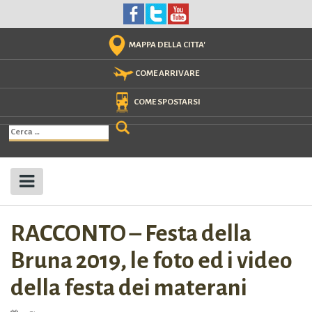
Skip
to
content
MAPPA DELLA CITTA'
COME ARRIVARE
COME SPOSTARSI
Ricerca
per:
RACCONTO – Festa della
Bruna 2019, le foto ed i video
della festa dei materani