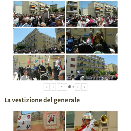
«
‹
di
2
›
»
La vestizione del generale