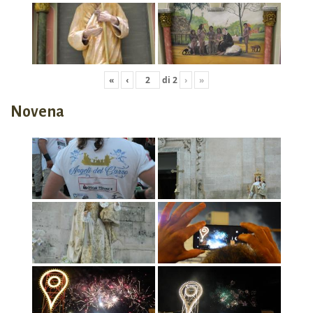
«
‹
di
2
›
»
Novena