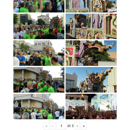
«
‹
di
3
›
»