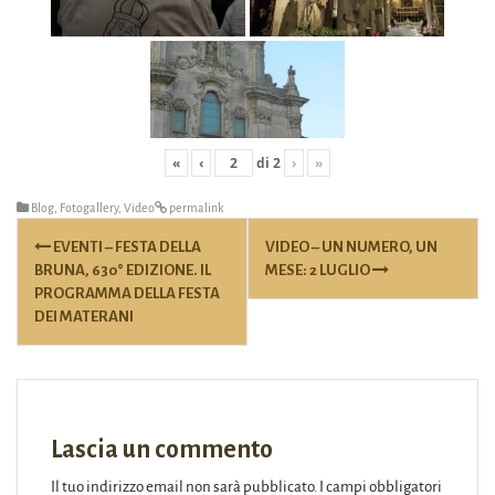
«
‹
di
2
›
»
Blog
,
Fotogallery
,
Video
permalink
Post
EVENTI – FESTA DELLA
VIDEO – UN NUMERO, UN
navigation
BRUNA, 630° EDIZIONE. IL
MESE: 2 LUGLIO
PROGRAMMA DELLA FESTA
DEI MATERANI
Lascia un commento
Il tuo indirizzo email non sarà pubblicato.
I campi obbligatori