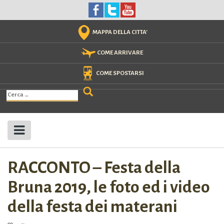
Skip
to
content
MAPPA DELLA CITTA'
COME ARRIVARE
COME SPOSTARSI
Ricerca
per:
RACCONTO – Festa della
Bruna 2019, le foto ed i video
della festa dei materani