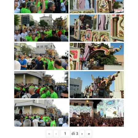
«
‹
di
3
›
»