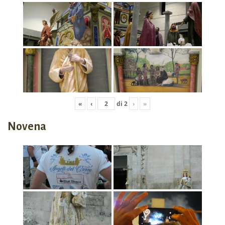
«
‹
di
2
›
»
Novena