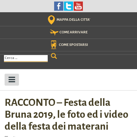
Skip
to
content
MAPPA DELLA CITTA'
COME ARRIVARE
COME SPOSTARSI
Ricerca
per:
RACCONTO – Festa della
Bruna 2019, le foto ed i video
della festa dei materani