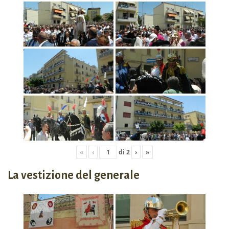
«
‹
di
2
›
»
La vestizione del generale