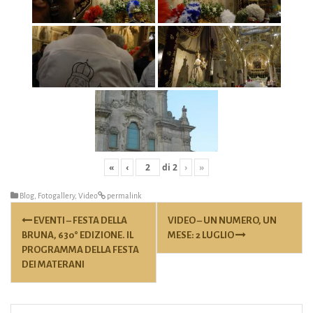
«
‹
di
2
›
»
Blog
,
Fotogallery
,
Video
permalink
Post
EVENTI – FESTA DELLA
VIDEO – UN NUMERO, UN
navigation
BRUNA, 630° EDIZIONE. IL
MESE: 2 LUGLIO
PROGRAMMA DELLA FESTA
DEI MATERANI